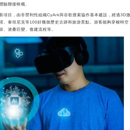
體驗聯接映襯。
項目，由非營利性組織CyArk與谷歌搜索協作基本建設，經過3D激
塔、泰坦尼克等100好幾個歷史古跡和旅游景點。游客能夠穿梭時空
節、滄桑巨變、復建流程等。