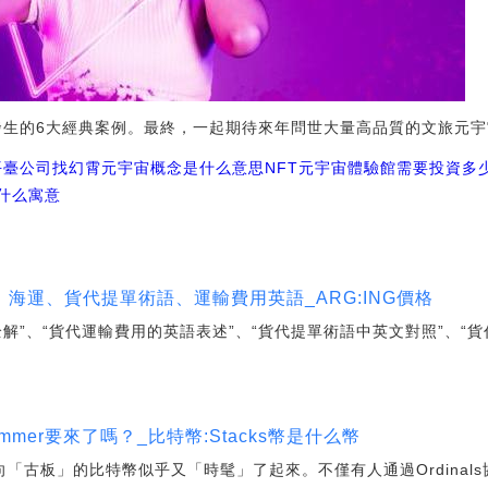
業發生的6大經典案例。最終，一起期待來年問世大量高品質的文旅元
平臺公司找幻霄
元宇宙概念是什么意思NFT
元宇宙體驗館需要投資多少
l指什么寓意
海運、貨代提單術語、運輸費用英語_ARG:ING價格
解”、“貨代運輸費用的英語表述”、“貨代提單術語中英文對照”、“
mer要來了嗎？_比特幣:Stacks幣是什么幣
向「古板」的比特幣似乎又「時髦」了起來。不僅有人通過Ordinals