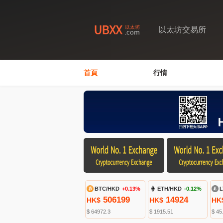
以太坊交易所
首頁
行情
BTC/HKD
+0.13%
ETH/HKD
-0.12%
L
506199
14924
HK$
HK$
HK
$ 64972.3
$ 1915.51
$ 45