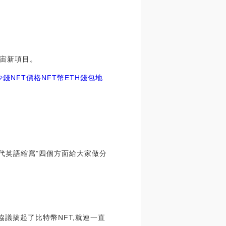
宇宙新項目。
錢NFT價格
NFT幣ETH錢包地
貨代英語縮寫”四個方面給大家做分
協議搞起了比特幣NFT,就連一直