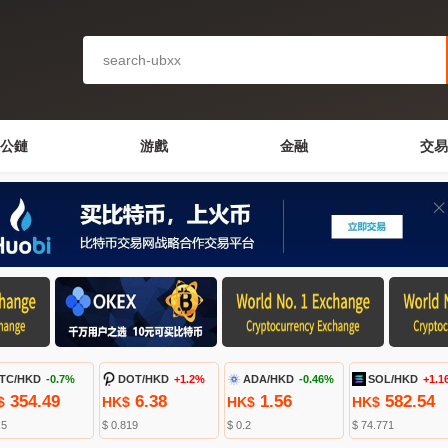
公鏈
游戲
金融
交易
TC/HKD
-0.7%
DOT/HKD
+1.2%
ADA/HKD
-0.46%
SOL/HKD
+1.1
354.49
6.38
1.56
582.54
$
HK$
HK$
HK$
.5
$ 0.819
$ 0.2
$ 74.771