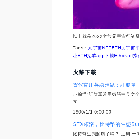
以上就是2022文旅元宇宙行
Tags：
元宇宙
NFT
ETH元宇宙
址
ETH挖礦app下載
Etherae
火幣下載
貨代常用英語匯總：訂艙單、
小編從“訂艙單常用術語中英文全
享.
1900/1/1 0:00:00
STX領漲，比特幣的生態Sum
比特幣生態起風了嗎？ 近期,一