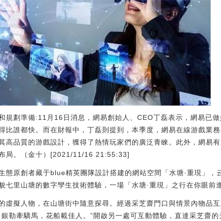
和規劃準備:11月16日消息，網易創始人、CEO丁磊表示，網易已
得比誰都快。而在財報中，丁磊則提到，本季度，網易在線游戲業務
其高品質的游戲設計，獲得了熱情玩家們的廣泛青睞。此外，網易有
金十）[2021/11/16 21:55:33]
生態原創者藏于blue精英團隊設計搭建的網站空間「水塘·重現」
貌七里山塘的數字孿生技術體驗，一場「水塘·重現」之行在你眼前
的虛擬人物，在山塘街中隨意探尋。經過采芝齋門口與情景內物品互
。銀勒牽驕馬，花船載佳人。”開啟另一處可互動體驗，直達采芝齋