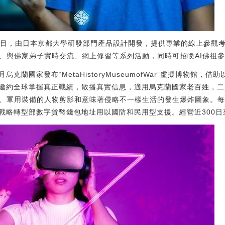
se新項目，由日本京都大學研發部門產品設計開發，提供專業的線上參
動、與佛家弟子實時交流、網上修習等系列活動，同時可招喚AI佛祖
烏克蘭國家發布“MetaHistoryMuseumofWar”虛擬博物館，
邀約全球掌握真正戰績，散播真實信息，適用烏克蘭國家老百姓，二
、軍用裝備的人物剪影和意味著侵略不一樣生活的發生爆炸圖象。每一個
戰略轉型部數字貨幣錢包地址用以國防和民用型支援。經營近300日