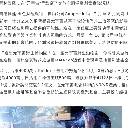
園林景觀，在“元宇宙”里彰顯了文旅主題活動創意實踐活動。
趣:金色財經報道，咨詢公司Capgemini 在 7 月至 8 月間對 12
。報告顯示，十分之九的消費者對元宇宙及其可能給他們的生活帶來的影
公司已經在利用它提供的可能性。這在一定程度上要歸功于消費者對技
影響他們與企業和其他人互動的方式。同樣，每 10 家公司中就有
宙的影響范圍，預測它很快就會達到數萬億美元，這與估值有關。[2022/1
Zoo打造出元宇宙野生動物園！在一座元宇宙野生動物園，你能隨意游
在這樣一個綜合實驗的旅游圖MetaZoo過程中發現專題地圖和雙生
ia》月活破4000萬，Roblox平臺用戶數超1億:11月23日消息，
戶超過4000萬，日活用戶峰值突破500萬。這款游戲于4月28日上線元
超過1億，累計訪問突破6.2億次。在元宇宙概念關聯的AR/VR產業
發展升級引導基金聯合發起設立虛擬現實產業基金，主要投向虛擬現實產業