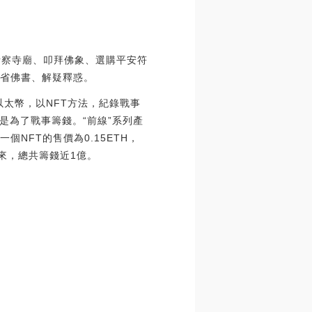
觀考察寺廟、叩拜佛象、選購平安符
參省佛書、解疑釋惑。
借助以太幣，以NFT方法，紀錄戰事
是為了戰事籌錢。“前線”系列產
NFT的售價為0.15ETH，
來，總共籌錢近1億。