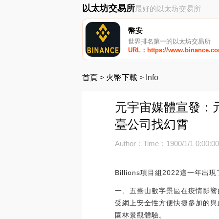
以太坊交易所
最好的以太坊交易所
幣安
世界排名第一的以太坊交易所
URL：https://www.binance.c
首頁
>
火幣下載
>
Info
元宇宙媒體宣發：元
臺公司找幻霄
Author：
Time：1900/1/1 0:00:0
Billions項目組2022這一
一、五臺山數字景區在疫情影響
受網上安全性方便快捷參加的與
園林景觀體驗。