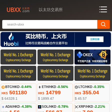
以太坊交易所
BTC/HKD
-0.44%
ETH/HKD
-0.56%
LTC/HKD
-0.35%
501180
14799
355.04
HK$
HK$
HK$
$ 64328.1
$ 1899.47
$ 45.57
ADA/HKD
-4.38%
SOL/HKD
-0.78%
XRP/HKD
-2.21%