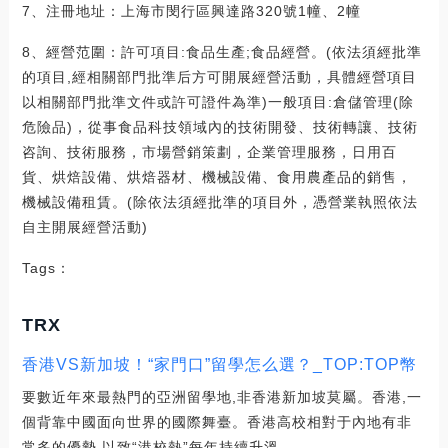
7、注冊地址：上海市閔行區興達路320號1幢、2幢
8、經營范圍：許可項目:食品生產;食品經營。(依法須經批準
的項目,經相關部門批準后方可開展經營活動，具體經營項目
以相關部門批準文件或許可證件為準)一般項目:倉儲管理(除
危險品)，從事食品科技領域內的技術開發、技術轉讓、技術
咨詢、技術服務，市場營銷策劃，企業管理服務，日用百
貨、烘焙設備、烘焙器材、機械設備、食用農產品的銷售，
機械設備租賃。(除依法須經批準的項目外，憑營業執照依法
自主開展經營活動)
Tags：
TRX
香港VS新加坡！“家門口”留學怎么選？_TOP:TOP幣
要數近年來最熱門的亞洲留學地,非香港新加坡莫屬。香港,一
個背靠中國面向世界的國際舞臺。香港高校相對于內地有非
常多的優勢,以致“港校熱”每年持續升溫.