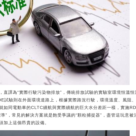
mission”，直譯為“實際行駛污染物排放”，傳統排放試驗的實驗室環境
DE試驗則在外面環境道路上，根據實際路況行駛，環境溫度、風阻
就如同電動車的CLTC續航與實際續航的巨大水分差距一樣，實施R
標準”，常見的解決方案就是飽受爭議的“顆粒捕捉器”，盡管這玩意
須加上這個昂貴的設備。