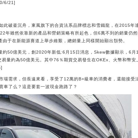
6/21]
如此破釜沉舟，東風旗下的合資法系品牌標志和雪鐵龍，在2015年達
022年雖然依靠新的產品和營銷策略有所起色，但6萬不到的銷量仍然
日產由于在新能源賽道上舉步維艱，總銷量上同樣開始顯出頹勢。
約50億美元，創2020年新低:6月15日消息，Skew數據顯示，6
時交易量約為50億美元。其中76％期貨交易發生在OKEx、火幣和幣安
]
市場需求，但長遠來看，享受了12萬的B+級車的消費者，還能接受
賣車了么？這是要套一波現金跑路了？