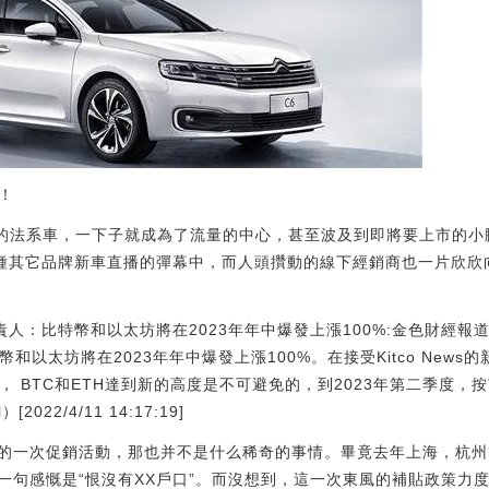
香！
”的法系車，一下子就成為了流量的中心，甚至波及到即將要上市的小鵬
各種其它品牌新車直播的彈幕中，而人頭攢動的線下經銷商也一片欣欣
ng聯席負責人：比特幣和以太坊將在2023年年中爆發上漲100%:金色財經報道，Gal
幣和以太坊將在2023年年中爆發上漲100%。在接受Kitco News的新采訪
an稱， BTC和ETH達到新的高度是不可避免的，到2023年第二季
2022/4/11 14:17:19]
的一次促銷活動，那也并不是什么稀奇的事情。畢竟去年上海，杭州
一句感慨是“恨沒有XX戶口”。而沒想到，這一次東風的補貼政策力