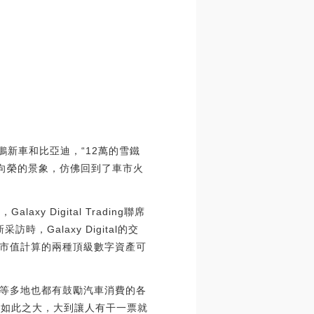
新車和比亞迪，“12萬的雪鐵
向榮的景象，仿佛回到了車市火
axy Digital Trading聯席
時，Galaxy Digital的交
度，按市值計算的兩種頂級數字資產可
等多地也都有鼓勵汽車消費的各
度如此之大，大到讓人有干一票就