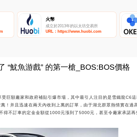
火幣
成立於2013年的以太坊交易所
om
URL：https://www.huobi.com
 “魷魚游戲” 的第一槍_BOS:BOS價格
0
享受巨額廠家和政府補貼引爆市場，其中最引人注目的是雪鐵龍C6這
12萬！并且迅速在兩天內收到上萬的訂單，由于湖北群眾熱情實在過
得不訂車的定金金額從1000元漲到了5000元，甚至令廠家承諾再