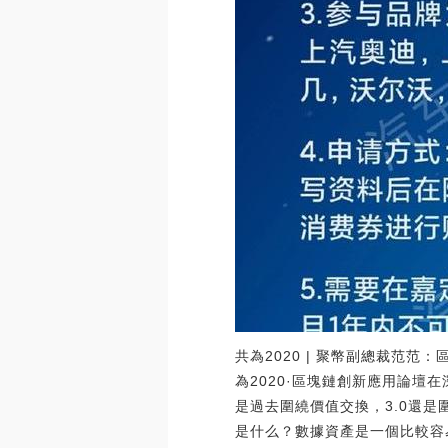
共為2020 | 聚幣副總裁范范
為2020·區塊鏈創新應用論
是過去圍繞價值交換，3.0還
是什么？數據資產是一個比較容