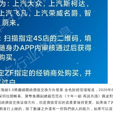
：區塊鏈3.0將繼續圍繞價值交換方向發展:金色財經現場報道，2020
壇在深圳拉開帷幕。聚幣集團副總裁范范在《十年一顧 再談共識》圓桌
是圍繞價值交換這個方向，但是價值背后的資產要做得更實。如果做了
易進行上鏈的，除了數據之外還有一些我們個人的能力，如果可以資