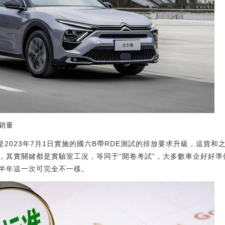
銷量
是2023年7月1日實施的國六B帶RDE測試的排放要求升級，這貨和
，其實關鍵都是實驗室工況，等同于“開卷考試”，大多數車企好好
半年這一次可完全不一樣。