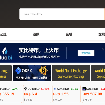
公鏈
游戲
金融
交易
TC/HKD
-0.5%
DOT/HKD
+1.43%
ADA/HKD
-0.71%
SOL/HKD
+1.9
355.19
6.4
1.55
587.08
$
HK$
HK$
HK$
.59
$ 0.821
$ 0.199
$ 75.354