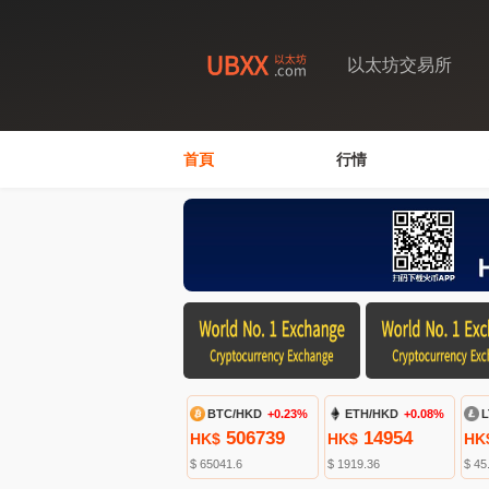
以太坊交易所
首頁
行情
BTC/HKD
+0.23%
ETH/HKD
+0.08%
L
506739
14954
HK$
HK$
HK
$ 65041.6
$ 1919.36
$ 45