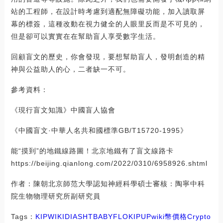
站的工程師，在設計時考慮到適配無障礙功能，加入讀取屏
幕的標簽，這種改動在視力健全的人眼里反而是不可見的，
但是卻可以實實在在幫助盲人享受數字生活。
回顧盲文的歷史，你會發現，要想幫助盲人，發明創造的精
神與公益助人的心，二者缺一不可。
參考資料：
《現行盲文知識》中國盲人協會
《中國盲文·中華人名共和國標準GB/T15720-1995》
能“摸到”的地鐵線路圖！北京地鐵有了盲文線路卡
https://beijing.qianlong.com/2022/0310/6958926.shtml
作者：陳朝北京師范大學認知神經科學碩士審核：陶寧中科
院生物物理研究所副研究員
Tags：
KIP
WIKI
DIA
SHT
BABYFLOKIPUP
wiki幣價格
Crypto