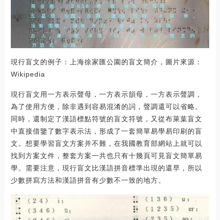
現行盲文的例子：上海徐家匯公園的盲文簡介，圖片來源：
Wikipedia
現行盲文用一方表示聲母，一方表示韻母，一方表示聲調，
為了使用方便，除非遇到容易混淆的詞，聲調還可以省略。
同時，還制定了漢語標點符號的盲文符號，又從布萊葉盲文
中直接借鑒了數字表示法，形成了一套簡單易學易印刷的盲
文。想要學習盲文方案并不難，在我國教育部網站上就可以
找到方案文件，整套方案一共也只有十幾頁可見盲文簡單易
學。需要注意，現行盲文比漢語拼音標準出現的還早，所以
少數拼寫方法和漢語拼音有少數不一致的地方。