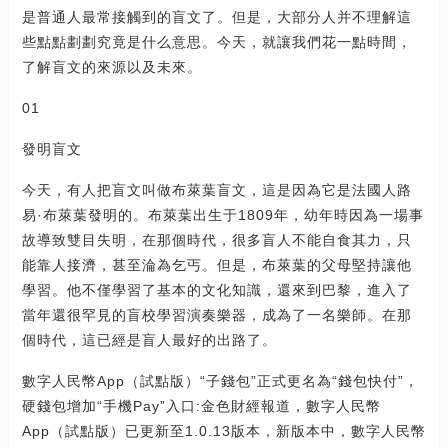
是普通人最常接觸到的盲文了。但是，大部分人并不理解這
些點點劃劃究竟是什么意思。今天，就讓我們花一點時間，
了解盲文的來源以及未來。
01
發明盲文
今天，有人把盲文叫做布萊葉盲文，這是因為它是法國人路
易·布萊葉發明的。布萊葉出生于1809年，幼年時因為一場事
故導致雙目失明，在那個時代，很多盲人不能自食其力，只
能靠人接濟，甚至淪為乞丐。但是，布萊葉的父母堅持讓他
學習。他不僅學習了基本的文化知識，還來到巴黎，進入了
當年還很罕見的盲校學習演奏樂器，成為了一名樂師。在那
個時代，這已經是盲人最好的出路了。
數字人民幣App（試點版）“子錢包”正式更名為“錢包快付”，
硬錢包增加“手機Pay”入口:金色財經報道，數字人民幣
App（試點版）已更新至1.0.13版本，新版本中，數字人民幣