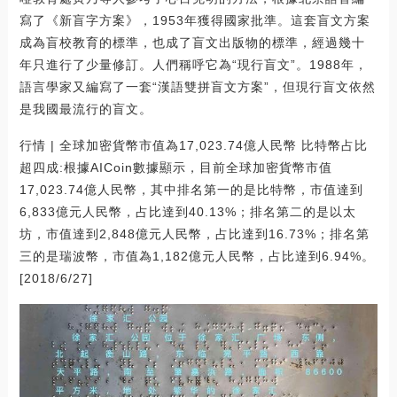
寫了《新盲字方案》，1953年獲得國家批準。這套盲文方案
成為盲校教育的標準，也成了盲文出版物的標準，經過幾十
年只進行了少量修訂。人們稱呼它為“現行盲文”。1988年，
語言學家又編寫了一套“漢語雙拼盲文方案”，但現行盲文依然
是我國最流行的盲文。
行情 | 全球加密貨幣市值為17,023.74億人民幣 比特幣占比
超四成:根據AICoin數據顯示，目前全球加密貨幣市值
17,023.74億人民幣，其中排名第一的是比特幣，市值達到
6,833億元人民幣，占比達到40.13%；排名第二的是以太
坊，市值達到2,848億元人民幣，占比達到16.73%；排名第
三的是瑞波幣，市值為1,182億元人民幣，占比達到6.94%。
[2018/6/27]