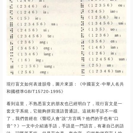
現行盲文如何表達韻母，圖片來源：《中國盲文·中華人名共
和國標準GB/T15720-1995》
看到這里，不熟悉盲文的朋友也已經明白了，現行盲文是一
套文字系統，它能夠拼寫漢語普通話。這就和手語不一樣
了，我們曾經在《聾啞人會“說”方言嗎？他們的手也有“口
音”？》一文中介紹過手語，手語是一門語言，有著自己的語