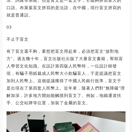
法、詞匯等系統。但是盲文是一套文字，它能夠拼寫盲人的
口語。布萊葉盲文拼寫的是法語，在中國，現行盲文拼寫的
就是普通話。
03
不止于盲文
有了盲文還不夠，要想把盲文用起來，必須把盲文“放對地
方”。過去幾十年，盲文出版社出版了大量盲文書籍，幫助盲
人學習文化知識。在設計第四版人民幣時，一位設計師發
現，有騙子用紙裁成人民幣大小欺騙盲人，于是提議把盲文
加到人民幣上。這個提議獲得了中國人民銀行批準，盲文于
是出現在了第四套人民幣上。近年來，隨著人們對“無障礙”理
解加深，許多地方開始能觸摸到盲文了。例如，地鐵通道扶
手、公交站牌等位置，加裝了金屬的盲文。