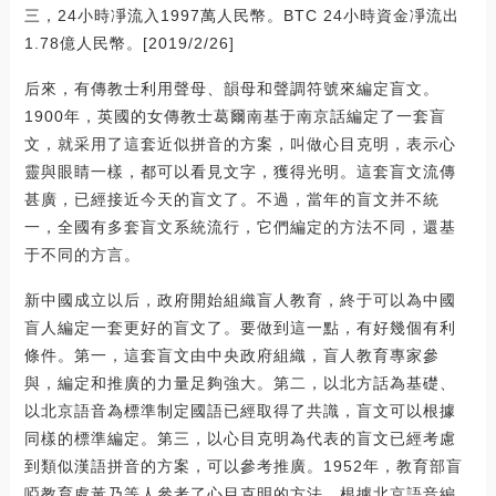
三，24小時凈流入1997萬人民幣。BTC 24小時資金凈流出
1.78億人民幣。[2019/2/26]
后來，有傳教士利用聲母、韻母和聲調符號來編定盲文。
1900年，英國的女傳教士葛爾南基于南京話編定了一套盲
文，就采用了這套近似拼音的方案，叫做心目克明，表示心
靈與眼睛一樣，都可以看見文字，獲得光明。這套盲文流傳
甚廣，已經接近今天的盲文了。不過，當年的盲文并不統
一，全國有多套盲文系統流行，它們編定的方法不同，還基
于不同的方言。
新中國成立以后，政府開始組織盲人教育，終于可以為中國
盲人編定一套更好的盲文了。要做到這一點，有好幾個有利
條件。第一，這套盲文由中央政府組織，盲人教育專家參
與，編定和推廣的力量足夠強大。第二，以北方話為基礎、
以北京語音為標準制定國語已經取得了共識，盲文可以根據
同樣的標準編定。第三，以心目克明為代表的盲文已經考慮
到類似漢語拼音的方案，可以參考推廣。1952年，教育部盲
啞教育處黃乃等人參考了心目克明的方法，根據北京語音編