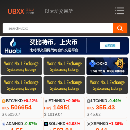
以太坊交易所
BTC/HKD
+0.22%
ETH/HKD
+0.06%
LTC/HKD
-0.44%
506654
14951
355.43
HK$
HK$
HK$
$ 65030.7
$ 1919.04
$ 45.62
ADA/HKD
-0.87%
SOL/HKD
+2.08%
XRP/HKD
+1.36%