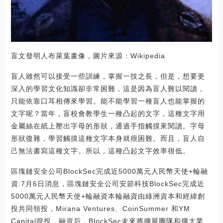
盲文發明人布萊葉畫像，圖片來源：Wikipedia
盲人雖然可以接受一些訓練，掌握一技之長，但是，想要更
深入的學習文化知識卻非常困難，這是因為盲人難以閱讀，
只能依靠口耳相傳來學習。能不能學習一種盲人也能掌握的
文字呢？當年，盲校會教學生一種凸起的文字，這種文字用
金屬絲在紙上壓出字母的形狀，通過手指觸摸來閱讀。字母
形狀復雜，學習觸摸這種文字本身就很困難。而且，盲人自
己無法書寫這種文字。所以，這種凸起文字效率很低。
區塊鏈安全公司BlockSec完成近5000萬元人民幣天使+輪融
資:7月6日消息，區塊鏈安全公司安節科技BlockSec完成近
5000萬元人民幣天使+輪融資本輪融資由綠洲資本和經緯創
投共同領投，Mirana Ventures、CoinSummer 和YM
Capital跟投。融資后，BlockSec未來將擴展團隊和擴大業