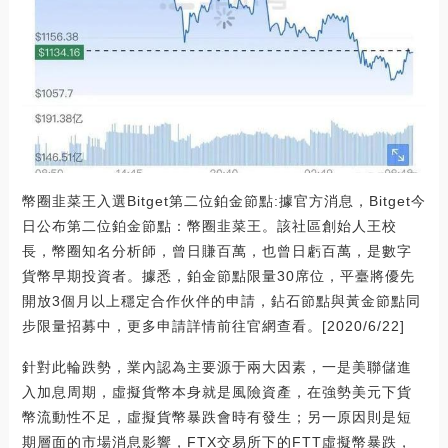
幣圈韭菜王入選Bitget第二位鉑金節點:據官方消息，Bitget今
日公布第二位鉑金節點：幣圈韭菜王。該社區創始人王校
長，幣圈知名分析師，曾日賺百萬，也曾日虧百萬，是數字
貨幣早期投資者。據悉，鉑金節點限量30席位，平臺將優先
開放3個月以上穩定合作伙伴的申請，鉆石節點與黃金節點同
步限量招募中，更多申請詳情前往官網查看。[2020/6/22]
針對此輪跌勢，業內認為主要源于兩大因素，一是美聯儲進
入加息周期，虛擬貨幣本身就是風險資產，在強勢美元下貨
幣流動性不足，虛擬貨幣暴跌會時有發生；另一原因則是短
期層面的市場消息影響，FTX交易所下的FTT虛擬幣暴跌，