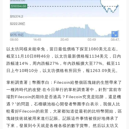
以太坊同樣未能幸免，當日最低價格下探至1080美元左右。
截至11月10日8時46分，以太坊最新價格報1134美元，日內
跌幅達14%，周內跌幅27%，年內跌幅擴大至77%。截至11
日上午10時10分，以太坊價格有所回升，報1263.09美元。
掌柜調查署｜幣圈李白：Filecoin給整個區塊鏈的生態帶來了
一種跨時代的改變:在今日舉行的掌柜調查署中，針對“當前市
場對Filecoin的期待是否過高？Filecoin究竟是陷阱，還是機
遇？“的問題，石榴礦池核心開發者幣圈李白表示，我個人比
較看好Filecoin的前景，大家都知道從最初的比特幣開始，區
塊鏈技術就被用來進行記賬。記賬這件事情被很好地傳承了
下來，發展到今天就是各種各樣的數字貨幣。然后以太坊又