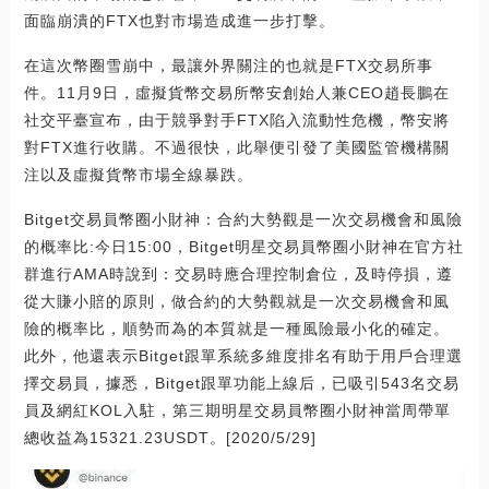
面臨崩潰的FTX也對市場造成進一步打擊。
在這次幣圈雪崩中，最讓外界關注的也就是FTX交易所事
件。11月9日，虛擬貨幣交易所幣安創始人兼CEO趙長鵬在
社交平臺宣布，由于競爭對手FTX陷入流動性危機，幣安將
對FTX進行收購。不過很快，此舉便引發了美國監管機構關
注以及虛擬貨幣市場全線暴跌。
Bitget交易員幣圈小財神：合約大勢觀是一次交易機會和風險
的概率比:今日15:00，Bitget明星交易員幣圈小財神在官方社
群進行AMA時說到：交易時應合理控制倉位，及時停損，遵
從大賺小賠的原則，做合約的大勢觀就是一次交易機會和風
險的概率比，順勢而為的本質就是一種風險最小化的確定。
此外，他還表示Bitget跟單系統多維度排名有助于用戶合理選
擇交易員，據悉，Bitget跟單功能上線后，已吸引543名交易
員及網紅KOL入駐，第三期明星交易員幣圈小財神當周帶單
總收益為15321.23USDT。[2020/5/29]