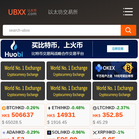
以太坊交易所
BTC/HKD
-0.26%
ETH/HKD
-0.48%
LTC/HKD
-2.37%
506637
14931
352.85
HK$
HK$
HK$
$ 65028.5
$ 1916.45
$ 45.29
ADA/HKD
-0.29%
SOL/HKD
-0.96%
XRP/HKD
-1%