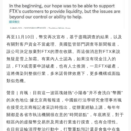
再至11月10日，幣安再次宣布，基于盡職調查的結果，以及
有關對客戶資金不當處理、美國監管部門調查等新聞報道，
該公司決定放棄對FTX的潛在收購。而這個消息對FTX來說
無疑是雪上加霜。有業內人士認為，如果沒有現金注入的
話，FTX或需要申請破產，也有人士推測，一旦FTX破產，
這將傳染到整個行業，多米諾骨牌效應下，更多機構或面臨
類似危機。
聲音 | 肖颯：目前這一波區塊鏈熱“小陽春”并不會洗白“幣圈”
的灰色地位:據北京商報報道，中國銀行法學研究會理事肖颯
在接受北京商報記者采訪時指出，從辦案經驗上講，每年年
關都是各省市執法機關很在意的“時間節點”，年底將至，對于
轄區內的虛擬幣交易所及周邊行業進行摸查，也有合理性。
在目前這輪清理整治行動中，打擊重點預計還是會集中在集