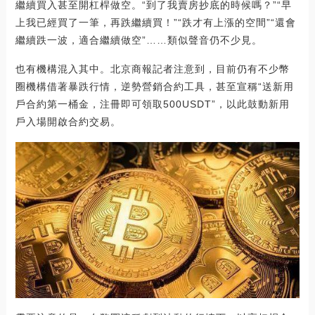
繼續買入甚至開杠桿做空。“到了我賣房抄底的時候嗎？”“早
上我已經買了一筆，再跌繼續買！”“跌才有上漲的空間”“還會
繼續跌一波，適合繼續做空”……類似聲音仍不少見。
也有機構混入其中。北京商報記者注意到，目前仍有不少幣
圈機構借著暴跌行情，逆勢營銷合約工具，甚至宣稱“送新用
戶合約第一桶金，注冊即可領取500USDT”，以此鼓動新用
戶入場開啟合約交易。