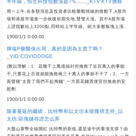
半年線，恒生科技指數漲超7%……_KTV:KTV價格
周一上午,在各類消息及投資者比較樂觀情緒的推動下,A股市
場和港股市場進一步收復前期失地,雙雙大漲。其中A股市場
上證指數站上3200點,同時站上半年線。絕大多數板塊上漲.
1900/1/1 0:00:00
輝瑞P藥醫保出局，真的是因為太貴了嗎？
_VID:COVIDDOGE
|難以理解：1、花幾千上萬億搞封控挽救了近百萬人的事能
干,只要花上百億就能挽救兩三十萬人的事卻不干了；2、一方
面聲稱“太貴了我們不起掏錢”,一方面花錢買便宜但無效的安
慰劑.
1900/1/1 0:00:00
隨著蔓延的繼續，比特幣和以太坊未能獲得支持_以
太坊:區塊鏈存證怎么弄
大盤山寨幣全線開紅 比特幣的新低,還是途中的看漲支撐？由