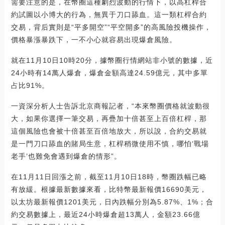
需要注意的是，在幣圈這種劇烈波動的行情下，以高杠桿合
約試圖以小博大的行為，無異于刀口舔血。這一類杠桿合約
交易，背后實則是“平多開空”“平空開多”的高風險投機操作，
價格暴漲暴跌下，一不小心就容易出現爆倉風險。
就在11月10日10時20分，據幣圈行情網站非小號的數據，近
24小時有14萬人爆倉，爆倉金額高達24.59億元，其中多單
占比91%。
一資深分析人士告訴北京商報記者，“本來幣圈價格就波動很
大，如果你選擇一筆交易，再疊加十倍甚至上百倍杠桿，那
這個風險也會被十倍甚至百倍地放大，所以說，合約交易就
是一門刀口舔血的賭局生意，杠桿稍微使用不慎，哪怕‘戰場
老手’也難免會遇到爆倉的情形”。
在11月11日回漲之前，截至11月10日18時，幣圈跌幅已略
有放緩。根據最新數據來看，比特幣最新報價16690美元，
以太坊最新報價1201美元，日內跌幅分別為5.87%、1%；合
約交易數據上，最近24小時爆倉超13萬人，金額23.66億