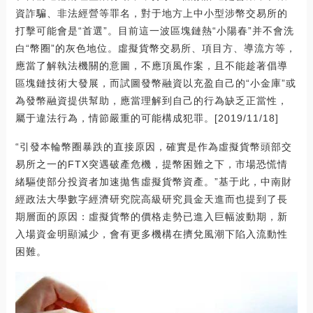
資詐騙、非法經營等罪名，對于地方上中小型涉幣交易所的
打擊可能會是“首選”。目前這一波區塊鏈熱“小陽春”并不會洗
白“幣圈”的灰色地位。虛擬貨幣交易所、項目方、導流方等，
應當了解執法機關的意圖，不應頂風作案，且不能趁著倡導
區塊鏈技術大發展，而試圖發幣融資以充盈自己的“小金庫”或
為發幣融資提供幫助，應當理解到自己的行為缺乏正當性，
屬于違法行為，情節嚴重的可能構成犯罪。[2019/11/18]
“引發本輪幣圈暴跌的直接原因，確實是作為虛擬貨幣頭部交
易所之一的FTX突遇破產危機，提幣困難之下，市場恐慌情
緒驅使部分投資者加速拋售虛擬貨幣資產。”基于此，中南財
經政法大學數字經濟研究院高級研究員金天進而也提到了長
期層面的原因：虛擬貨幣的價格走勢已進入巨幅波動期，新
入場資金明顯減少，會有更多機構在擠兌風潮下陷入流動性
困難。