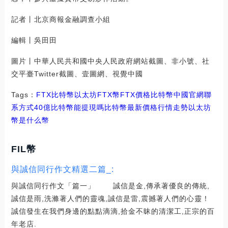
記者丨北京商報金融調查小組
編輯丨吳田田
圖片丨中華人民共和國中央人民政府網站截圖、非小號、社
交平臺Twitter截圖、壹圖網、視覺中國
Tags：
FTX
比特幣
以太坊FTX幣
FTX價格比特幣中國官網聯
系方式
40億比特幣能提現嗎
比特幣最新價格行情走勢
以太坊
幣是什么幣
FIL幣
與誠信同行作文精選二篇_:
與誠信同行作文「篇一」 誠信是金,傳承著優良的傳統,
誠信是雨,洗滌著人們的靈魂,誠信是雷,震撼著人們的心靈！
誠信發生在我們身邊的點點滴滴,拾金不昧的清潔工,正宗的百
年老店.