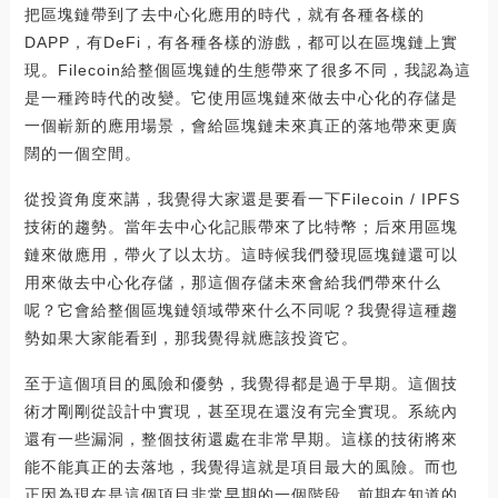
把區塊鏈帶到了去中心化應用的時代，就有各種各樣的
DAPP，有DeFi，有各種各樣的游戲，都可以在區塊鏈上實
現。Filecoin給整個區塊鏈的生態帶來了很多不同，我認為這
是一種跨時代的改變。它使用區塊鏈來做去中心化的存儲是
一個嶄新的應用場景，會給區塊鏈未來真正的落地帶來更廣
闊的一個空間。
從投資角度來講，我覺得大家還是要看一下Filecoin / IPFS
技術的趨勢。當年去中心化記賬帶來了比特幣；后來用區塊
鏈來做應用，帶火了以太坊。這時候我們發現區塊鏈還可以
用來做去中心化存儲，那這個存儲未來會給我們帶來什么
呢？它會給整個區塊鏈領域帶來什么不同呢？我覺得這種趨
勢如果大家能看到，那我覺得就應該投資它。
至于這個項目的風險和優勢，我覺得都是過于早期。這個技
術才剛剛從設計中實現，甚至現在還沒有完全實現。系統內
還有一些漏洞，整個技術還處在非常早期。這樣的技術將來
能不能真正的去落地，我覺得這就是項目最大的風險。而也
正因為現在是這個項目非常早期的一個階段，前期在知道的