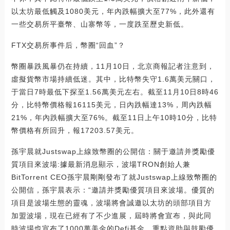
以太坊最低觸及1080美元，年內跌幅擴大至77%，此外還有
一些交易所平臺幣、山寨幣等，一度跌至歷史新低。
FTX交易所事件后，幣圈“回血”？
幣圈暴跌風暴仍在持續，11月10日，北京商報記者注意到，
虛擬貨幣市場持續低迷。其中，比特幣失守1.6萬美元關口，
于當日7時最低下探至1.56萬美元左右。截至11月10日8時46
分，比特幣價格報16115美元，日內跌幅達13%，周內跌幅
21%，年內跌幅擴大至76%。截至11日上午10時10分，比特
幣價格有所回升，報17203.57美元。
孫宇晨就Justswap上線致幣圈的公開信：關于邀請并獎勵優
質項目來波場:據最新消息顯示，波場TRON創始人兼
BitTorrent CEO孫宇晨剛剛發布了就Justswap上線致幣圈的
公開信，孫宇晨表示：“邀請并獎勵優質項目來波場。優質的
項目是波場生態的靈魂，波場將會誠邀以太坊的頭部項目方
加盟波場，現在已經有了不少進展，屆時將會宣布，與此同
時波場也宣布了1000萬美金的Defi基金，重點資助與鼓勵優