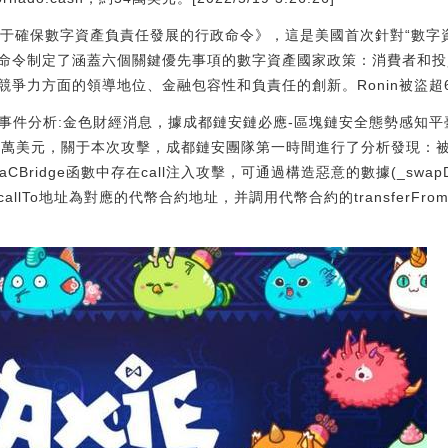
關于確保數字資產負責任發展的行政命令》，這是美國首次針對“數字
命令制定了涵蓋六個關鍵優先事項的數字資產國家政策：消費者和投
爭力方面的領導地位、金融包容性和負責任的創新。Ronin被盜超6
遭受攻擊事件分析:金色財經消息，據成都鏈安鏈必應-區塊鏈安全態勢感知
損失約60萬美元，關于本次攻擊，成都鏈安團隊第一時間進行了分析發現：
kensViaCBridge函數中存在call注入攻擊，可通過構造惡意的數據(_sw
llTo地址為對應的代幣合約地址，并調用代幣合約的transferFr