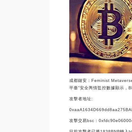
成都鏈安：Feminist Meta
平臺”安全輿情監控數據顯示，BNB C
攻擊者地址:
0xaaA1634D669dd8aa275BA
攻擊交易bsc：0xfdc90e060004d
目前攻擊者已將1838BNB轉入torna