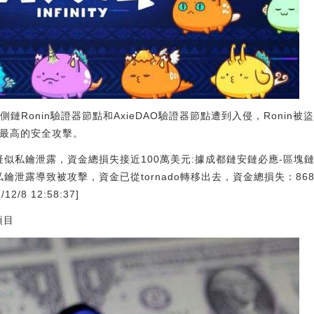
nity側鏈Ronin驗證器節點和AxieDAO驗證器節點遭到入侵，Ronin被盜
額最高的安全攻擊。
ce項目疑似私鑰泄露，資金總損失接近100萬美元:據成都鏈安鏈必應-
疑似私鑰泄露導致被攻擊，資金已從tornado轉移出去，資金總損失：868587
12/8 12:58:37]
項目