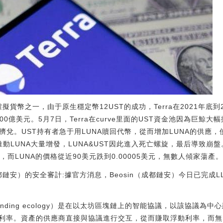
虛擬貨幣之一，由于原生穩定幣12UST的成功，Terra在2021年底
400億美元。5月7日，Terra在curve里面的UST資金池因為巨鯨
擠兌。UST持有者急于用LUNA贖回代幣，從而增加LUNA的供應
法推動LUNA大量增發，LUNA&UST因此進入死亡螺旋，最后導致崩
元，而LUNA的價格從近90美元跌到0.00005美元，無數人傾家蕩產
(成都鏈安）的安全審計:據官方消息，Beosin（成都鏈安）今日已完成
 lending ecology）是在以太坊區塊鏈上的智能協議，以該協議
利率。資產的供應商直接與協議進行交互，從而賺取浮動利率，而無