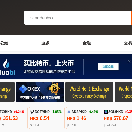
公鏈
游戲
金融
交易
TC/HKD
+0.24%
DOT/HKD
-1.05%
ADA/HKD
-0.41%
SOL/HKD
+0.3
351.53
6.54
1.46
578.67
$
HK$
HK$
HK$
.12
$ 0.84
$ 0.188
$ 74.274