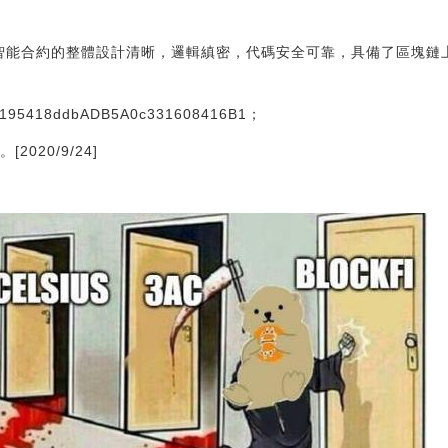
們LLE智能合約的整體設計清晰，邏輯縝密，代碼安全可靠，具備了區塊
95418ddbADB5A0c331608416B1；
2020/9/24]