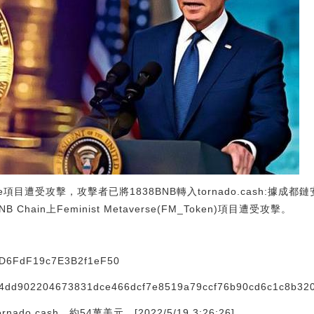
verse項目遭受攻擊，攻擊者已將1838BNB轉入tornado.cash:據
hain上Feminist Metaverse(FM_Token)項目遭受攻擊。
D6FdF19c7E3B2f1eF50
d902204673831dce466dcf7e8519a79ccf76b90cd6c1c8b32
do.cash，約54萬美元。[2022/5/19 3:26:26]