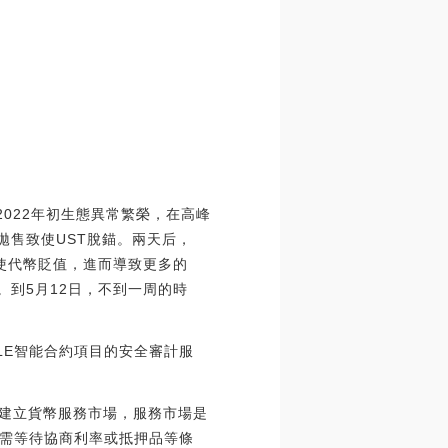
到2022年初生態異常繁榮，在高峰
大幅拋售致使UST脫錨。兩天后，
，使代幣貶值，進而導致更多的
盤。到5月12日，不到一周的時
。
LLE智能合約項目的安全審計服
為中心建立貨幣服務市場，服務市場是
需等待協商利率或抵押品等條