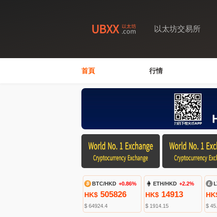
以太坊交易所
首頁
行情
BTC/HKD
+0.86%
ETH/HKD
+2.2%
L
505826
14913
HK$
HK$
HK
$ 64924.4
$ 1914.15
$ 45