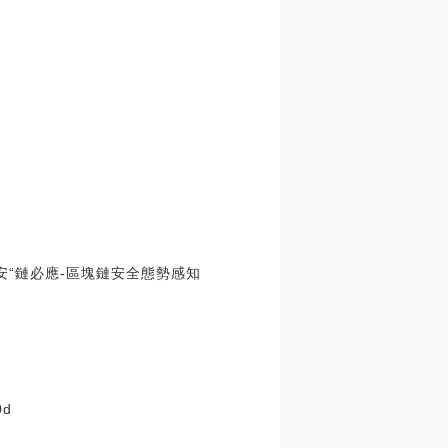
成都鏈安“鏈必應-區塊鏈安全態勢感知
0d