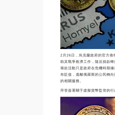
2月26日，烏克蘭政府的官方
助其戰爭救濟工作，隨后捐款蜂擁
籌款活動只是政府在危機時期擁
布貶值，逃離俄羅斯的公民轉向比特
的相關服務。
拜登簽署關于虛擬貨幣監管的行