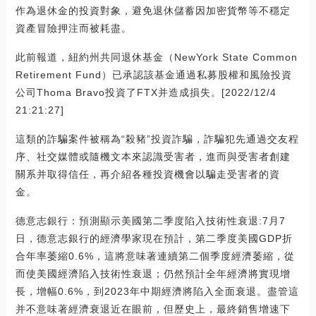
作為退休金的投資對象，避免退休儲蓄因加密貨幣等不穩定
資產冒險押注而被耗盡。
此前報道，紐約州共同退休基金（NewYork State Common
Retirement Fund）已承認該基金通過私募股權和風險投資
公司Thoma Bravo投資了FTX并造成損失。[2022/12/4
21:21:27]
這類的詐騙案件被稱為“殺豬”投資詐騙，詐騙犯先通過交友程
序、社交媒體或隨機文本來認識受害者，進而與受害者創建
關系并取得信任，再介紹各種投資機會以騙走受害者的資
金。
德意志銀行：預測顯示美國第二季度陷入技術性衰退:7月7
日，德意志銀行的經濟學家現在預計，第二季度美國GDP折
合年率萎縮0.6%，這將意味著連續第二個季度經濟萎縮，從
而使美國經濟陷入技術性衰退；仍然預計全年經濟將實現增
長，增幅0.6%，到2023年中期經濟將陷入全面衰退。盡管這
并不意味著經濟衰退近在眼前，但歷史上，最終銷售增速下