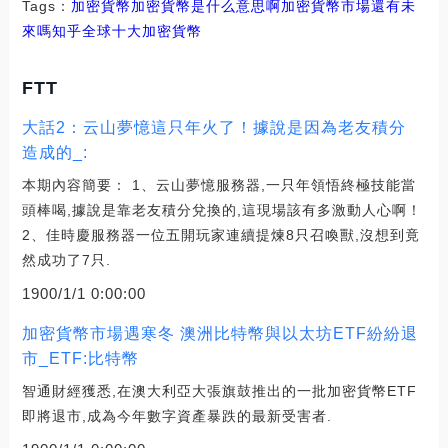
Tags：
加密貨幣加密貨幣是什么意思啊
加密貨幣市場還有未
來嗎知乎
全球十大加密貨幣
FTT
大話2：云山夢憶這只年火了！據說是因為老友積分
造成的_:
本期內容簡要： 1、云山夢憶服務器,一只年領悟終極技能當
頭棒喝,據說是靠老友積分兌換的,這現場該有多激動人心啊！
2、佳時慶服務器一位五開玩家連續提煉8只召喚獸,沒想到竟
然成功了7只.
1900/1/1 0:00:00
加密貨幣市場遇寒冬 澳洲比特幣與以太坊ETF紛紛退
市_ETF:比特幣
智通財經獲悉,在澳大利亞大張旗鼓推出的一批加密貨幣ETF
即將退市,成為今年數字資產暴跌的最新受害者.