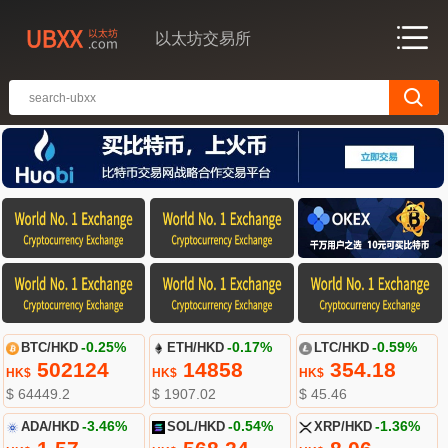
以太坊交易所
BTC/HKD
-0.25%
ETH/HKD
-0.17%
LTC/HKD
-0.59%
502124
14858
354.18
HK$
HK$
HK$
$ 64449.2
$ 1907.02
$ 45.46
ADA/HKD
-3.46%
SOL/HKD
-0.54%
XRP/HKD
-1.36%