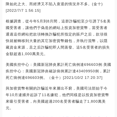
降如此之大、而經濟又不陷入衰退的情況并不多。(金十)
[2022/7/7 1:56:15]
根據調查，從今年5月到8月間，這群詐騙犯至少引誘了5名美
國受害者，讓他們于偽造的網站上投資加密貨幣，當受害者
通過這些網站把款項轉換詐騙犯所指定的賬戶之后，款項很
快就被轉移到大量的其它加密貨幣錢包，并執行混幣，以隱
藏資金來源，且之后詐騙犯即人間蒸發。這5名受害者的損失
金額超過1,000萬美元。
美國疾控中心：美國新冠肺炎累計死亡病例達696603例:美國
疾控中心：美國新冠肺炎確診病例累計達43409950例，累計
死亡病例達696603例。（金十）[2021/10/2 17:20:37]
與加密貨幣有關的詐騙近年來層出不窮，美國司法部始于今
年10月逮捕并起訴了11名嫌犯，他們同樣是以投資加密貨幣
來吸引受害者，向美國超過200名受害者騙走了1,800萬美
元。