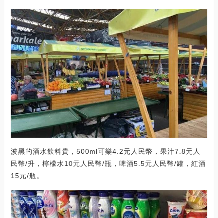
波黑的酒水飲料貴，500ml可樂4.2元人民幣，果汁7.8元人
民幣/升，檸檬水10元人民幣/瓶，啤酒5.5元人民幣/罐，紅酒
15元/瓶。