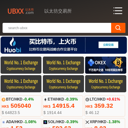
以太坊交易所
BTC/HKD
-0.4%
ETH/HKD
-0.39%
LTC/HKD
+0.61%
505040
14915.4
359.32
HK$
HK$
HK$
$ 64823.5
$ 1914.44
$ 46.12
ADA/HKD
-1.08%
SOL/HKD
-0.39%
XRP/HKD
-1.38%