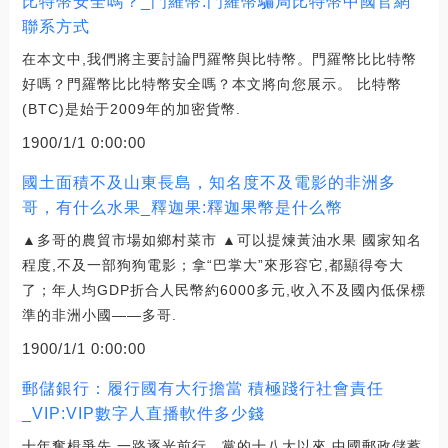
比特幣安全嗎？_門羅幣:門羅幣騙局比特幣中國官網
聯系方式
在本文中,我們將主要討論門羅幣與比特幣。門羅幣比比特幣
好嗎？門羅幣比比特幣安全嗎？本文將向您展示。 比特幣
(BTC)是始于2009年的加密貨幣.
1900/1/1 0:00:00
國土面積不及山東長島，知名度不及電影的非洲多
哥，有什么水果_釋迦果:釋迦果幣是什么幣
▲多哥的農貿市場如鄉村菜市 ▲可以提煉黃油水果 國家知名
程度,不及一部狗狗電影；拿“巴掌大”來形容它,都顯得夸大
了；年人均GDP折合人民幣約6000多元,收入不及國內低保標
準的非洲小國——多哥.
1900/1/1 0:00:00
郵儲銀行：履行國有大行擔當 積極踐行社會責任
_VIP:VIP數字人直播軟件多少錢
十年奮楫爭先,一路逐光前行。黨的十八大以來,中國郵政儲蓄