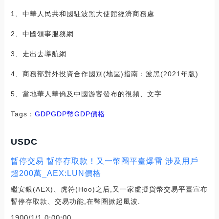
1、中華人民共和國駐波黑大使館經濟商務處
2、中國領事服務網
3、走出去導航網
4、商務部對外投資合作國別(地區)指南：波黑(2021年版)
5、當地華人華僑及中國游客發布的視頻、文字
Tags：
GDPGDP幣
GDP價格
USDC
暫停交易 暫停存取款！又一幣圈平臺爆雷 涉及用戶
超200萬_AEX:LUN價格
繼安銀(AEX)、虎符(Hoo)之后,又一家虛擬貨幣交易平臺宣布
暫停存取款、交易功能,在幣圈掀起風波.
1900/1/1 0:00:00