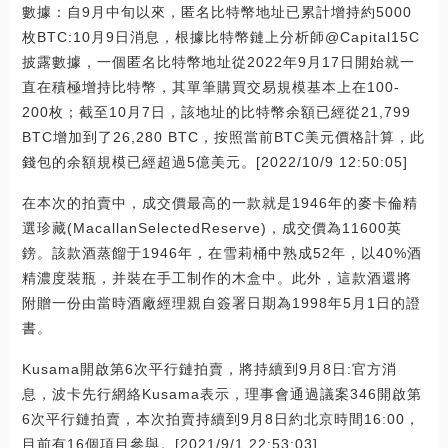
數據：自9月中旬以來，匿名比特幣地址已累計增持約5000
枚BTC:10月9日消息，根據比特幣鏈上分析師@Capital15C
披露數據，一個匿名比特幣地址從2022年9月17日開始就一
直在積極增持比特幣，其單筆購買交易規模基本上在100-
200枚；截至10月7日，該地址的比特幣余額已經從21,799
BTC增加到了26,280 BTC，按照當前BTC美元價格計算，此
錢包的余額規模已經超過5億美元。[2022/10/9 12:50:05]
在本次的拍賣中，成交價最高的一款就是1946年的麥卡倫精
選珍藏(MacallanSelectedReserve)，成交價為11600英
鎊。該款酒蒸餾于1946年，在雪莉桶中熟成52年，以40%酒
精濃度裝瓶，并裝在手工制作的木盒中。此外，這款酒還將
附贈一份由當時酒廠經理親自簽署日期為1998年5月1日的證
書。
Kusama開啟第6次平行鏈拍賣，將持續到9月8日:官方消
息，波卡先行網絡Kusama表示，理事會通過議案346開啟第
6次平行鏈拍賣，本次拍賣持續到9月8日約北京時間16:00，
目前有16個項目參與。[2021/9/1 22:53:03]