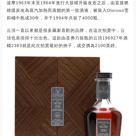
波摩1963年末至1964年進行大規模升級改造之后，由直接燃
燒煤炭改為蒸汽加熱而蒸餾的第一批酒液，被裝入Oloroso雪
莉桶中熟成30年，并于1994年共裝了4000瓶。
云頂一直以來都是很多藏家喜歡的品牌，在這次拍賣中，云
頂也表現得十分出色。這款由圣弗力裝瓶的云頂196927年酒
桶2383就是此次拍賣最好的例子，成交價為2100英鎊。