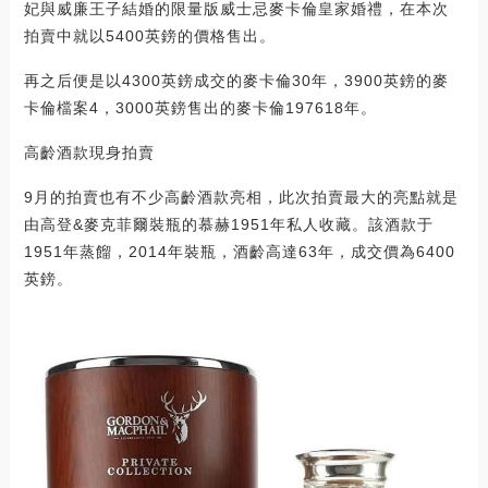
妃與威廉王子結婚的限量版威士忌麥卡倫皇家婚禮，在本次
拍賣中就以5400英鎊的價格售出。
再之后便是以4300英鎊成交的麥卡倫30年，3900英鎊的麥
卡倫檔案4，3000英鎊售出的麥卡倫197618年。
高齡酒款現身拍賣
9月的拍賣也有不少高齡酒款亮相，此次拍賣最大的亮點就是
由高登&麥克菲爾裝瓶的慕赫1951年私人收藏。該酒款于
1951年蒸餾，2014年裝瓶，酒齡高達63年，成交價為6400
英鎊。