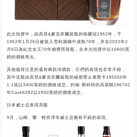
此次拍賣中，由高登&麥克菲爾裝瓶的格蘭冠1952年，于
1952年1月26日被裝入雪利酒桶中成熟70年，并在2022年2
月6日為紀念女王70年婚禮而裝瓶，在本次拍賣中以10600英
鎊的價格售出。
其他值得注意的還有兩款IB酒款，它們的表現也非常不錯，
其中這瓶由高登&麥克菲爾裝瓶的秘密禁止泰斯卡195550年
1.1就以3400英鎊的價格成交。約翰·斯科特的高原騎196742
年Cask6282以1950英鎊的價格成交。
日本威士忌表現亮眼
9月，山崎、響、輕井澤等威士忌都有不錯的表現。