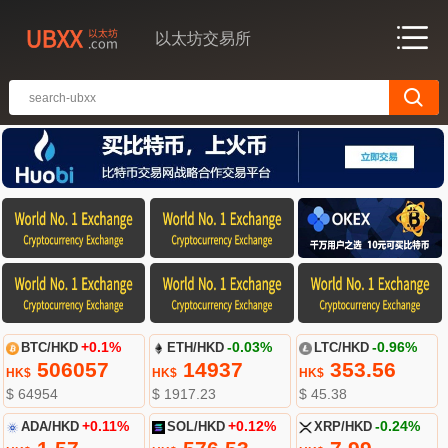
以太坊交易所
BTC/HKD
+0.1%
ETH/HKD
-0.03%
LTC/HKD
-0.96%
506057
14937
353.56
HK$
HK$
HK$
$ 64954
$ 1917.23
$ 45.38
ADA/HKD
+0.11%
SOL/HKD
+0.12%
XRP/HKD
-0.24%