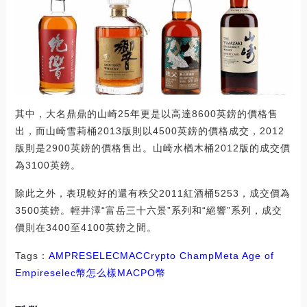
其中，大名鼎鼎的山崎25年更是以高達8600英鎊的價格售
出，而山崎雪莉桶2013版則以4500英鎊的價格成交，2012
版則是2900英鎊的價格售出。山崎水楢木桶2012版的成交價
為3100英鎊。
除此之外，表現較好的還有秩父2011紅酒桶5253，成交價為
3500英鎊。輕井澤“富岳三十六景”系列和“絕響”系列，成交
價則在3400至4100英鎊之間。
Tags：
AMP
RES
ELEC
MAC
Crypto Champ
Meta Age of
Empires
elec幣怎么樣
MACPO幣