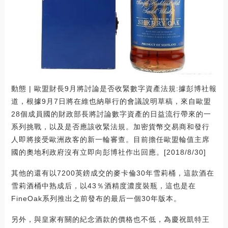
動態 | 歐盟財長9月將討論是否收緊數字資產法規:據彭博社報
道，根據9月7日將在維也納舉行的會議說明草稿，來自歐盟
28個成員國的財政部長將討論數字資產的日益流行帶來的一
系列挑戰，以及是否應該收緊法規。加密貨幣交易商和發行
人即將接受歐洲政客的新一輪審查。目前擔任歐盟輪值主席
國的奧地利政府沒有立即向彭博社作出回應。[2018/8/30]
其他的還有以7200英鎊成交的麥卡倫30年雪莉桶，這款酒在
雪莉酒桶中熟成后，以43％酒精度濃度裝瓶，這也是在
FineOak系列推出之前發布的最后一個30年版本。
另外，與皇家有關的紀念酒款的價格也不低，為慶祝凱特王