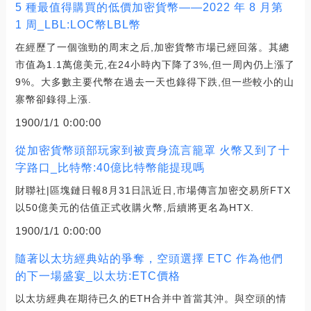
5 種最值得購買的低價加密貨幣——2022 年 8 月第
1 周_LBL:LOC幣LBL幣
在經歷了一個強勁的周末之后,加密貨幣市場已經回落。其總
市值為1.1萬億美元,在24小時內下降了3%,但一周內仍上漲了
9%。大多數主要代幣在過去一天也錄得下跌,但一些較小的山
寨幣卻錄得上漲.
1900/1/1 0:00:00
從加密貨幣頭部玩家到被賣身流言籠罩 火幣又到了十
字路口_比特幣:40億比特幣能提現嗎
財聯社|區塊鏈日報8月31日訊近日,市場傳言加密交易所FTX
以50億美元的估值正式收購火幣,后續將更名為HTX.
1900/1/1 0:00:00
隨著以太坊經典站的爭奪，空頭選擇 ETC 作為他們
的下一場盛宴_以太坊:ETC價格
以太坊經典在期待已久的ETH合并中首當其沖。與空頭的情