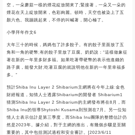
空，一朵蘑菇一樣的煙花綻放開來了;緊接著，一朵又一朵的
煙花在天上綻放開來，色彩絢麗。頓時，天空也被染上了五
顏六色。我蹦跳起來，不停的叫喊著，開心極了。
小學拜年作文6
大年三十的時候，媽媽包了許多餃子。有的餃子里面放了五
角和一角的硬幣;有的餃子里放了豆腐。奶奶說：“這樣做象征
著在新的一年里多財多福。如果吃著帶硬幣的表示他進錢的
路子廣，能發大財;吃著豆腐的就說明他在新的一年里幸福多
多。”
預計Shiba Inu Layer 2 Shibarium主網將在今年上線:金色
財經報道，知情人士透露Shibarium的開發者 Shibarium1
猜測Shiba Inu Layer 2 Shibarium的主網發布將在8月，而
Shiba Inu的領導Shytoshi Kusama則預測在7月。另一位知
情人士表示估計是第三季度，而Shiba Inu團隊的整體估計仍
然是2023年。據介紹，對于主網的推出，有幾個步驟是至關
重要的，其中包括測試過程和安全審計。[2023/6/11