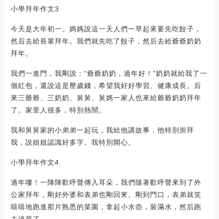
小學拜年作文3
今天是大年初一。媽媽說這一天人們一早起來要先吃餃子，
然后去給長輩拜年。我們就先吃了餃子，然后去給爺爺奶奶
拜年。
我們一進門，我剛說：“爺爺奶奶，過年好！”奶奶就給我了一
個紅包，還說這是壓歲錢，希望我好好學習、健康成長。后
來三爺爺、三奶奶、舅舅、舅媽一家人也來給爺爺奶奶拜年
了。家里人很多，特別熱鬧。
我和舅舅家的小弟弟一起玩，我給他講故事，他特別崇拜
我，說姐姐認識好多字。我特別開心。
小學拜年作文4
過年嘍！一陣陣歡呼聲傳入耳朵，我們隨著歡呼聲來到了外
公家拜年，剛好外婆和表弟也剛回來。剛到門口，表弟就笑
嘻嘻地跑進那片熟悉的菜園，拿起小水壺，裝滿水，然后跑
去澆菜了。