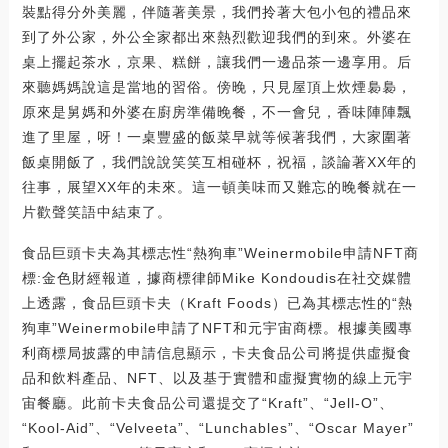
裝點得分外美麗，伴隨著美景，我們拎著大包小包的禮品來
到了外公家，外公全家都出來熱烈歡迎我們的到來。外婆在
桌上擺起茶水，京果、糕餅，讓我們一邊品茶一邊享用。后
來聽媽媽說這是當地的習俗。傍晚，只見屋頂上炊煙裊裊，
原來是舅媽和外婆在廚房準備晚餐，不一會兒，香味陣陣飄
進了里屋，呀！一桌豐盛的飯菜早就等候著我們，大家圍著
飯桌開飯了，我們說說笑笑互相碰杯，祝福，談論著XX年的
往事，展望XX年的未來。這一頓美味而又難忘的晚餐就在一
片歡聲笑語中結束了。
食品巨頭卡夫為其標志性“熱狗車”Weinermobile申請NFT商
標:金色財經報道，據商標律師Mike Kondoudis在社交媒體
上透露，食品巨頭卡夫（Kraft Foods）已為其標志性的“熱
狗車”Weinermobile申請了NFT和元宇宙商標。根據美國專
利商標局披露的申請信息顯示，卡夫食品公司將提供虛擬食
品和飲料產品、NFT、以及基于實體和虛擬實物的線上元宇
宙餐廳。此前卡夫食品公司還提交了“Kraft”、“Jell-O”、
“Kool-Aid”、“Velveeta”、“Lunchables”、“Oscar Mayer”