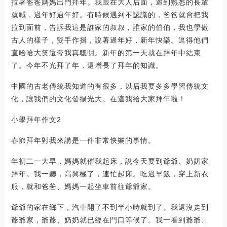
拉著爸爸媽媽出門拜年。我跟在大人后面，遇到熟悉的長輩
就喊，過年好過年好。有時候遇到不認識的，爸爸就會把我
拉到面前，告訴我這是誰家的叔叔，誰家的伯伯，我也學做
古人的樣子，雙手作揖，說著過年好，新年快樂。逗得他們
直哈哈大笑還夸我真聰明。新年的第一天就在拜年中結束
了。今年不光拜了年，還增長了拜年的知識。
中國的古老傳統我知道的有很多，以后我要多多學習傳統文
化，讓我們的文化發揚光大。在這我給大家拜年啦！
小學拜年作文2
春節拜年對我來講是一件非常快樂的事情。
年初二一大早，媽媽就催我起床，說今天要到爺爺、奶奶家
拜年。我一聽，高興極了，連忙起床。吃過早飯，穿上新衣
服，就和爸爸、媽媽一起坐車前往爺爺家。
爺爺的家在鄉下，汽車開了不到半小時就到了。我還沒走到
爺爺家，爺爺、奶奶就已經在門口等候了。我一看到爺爺、