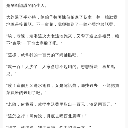
是剛剛認識的陌生人。
大約過了半小時，陳伯母拉著陳伯伯進了臥室，并一臉歉意
地說是接電話。不一會兒，我卻聽到了一陣小聲地談話聲。
“唉，老陳，靖淋這次大老遠地跑來，又帶了這么多禮品，咱
不“表示”一下也太寒酸了吧。”
“這樣，就拿我的一百元的下崗補貼吧。”
“就一百！太少了，人家會瞧不起咱的。想想辦法，再加點
兒。”
“唉！這個月又是水電費，又是電話費，哪找錢去，不能把買
菜買米的錢用了吧。”
“老陳，依我看，就從生活費里取出一百元，湊足兩百元。”
“這怎么行！照你說，月底去喝西北風啊！”
“行了，就這樣，我去拿錢，你去招待一下。”