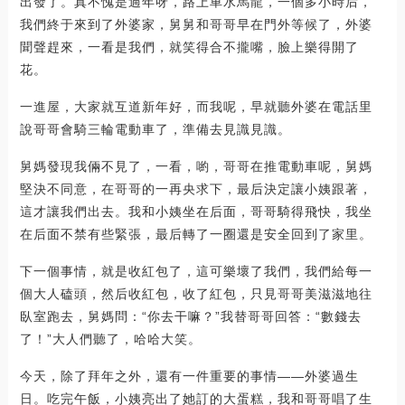
出發了。真不愧是過年呀，路上車水馬龍，一個多小時后，
我們終于來到了外婆家，舅舅和哥哥早在門外等候了，外婆
聞聲趕來，一看是我們，就笑得合不攏嘴，臉上樂得開了
花。
一進屋，大家就互道新年好，而我呢，早就聽外婆在電話里
說哥哥會騎三輪電動車了，準備去見識見識。
舅媽發現我倆不見了，一看，喲，哥哥在推電動車呢，舅媽
堅決不同意，在哥哥的一再央求下，最后決定讓小姨跟著，
這才讓我們出去。我和小姨坐在后面，哥哥騎得飛快，我坐
在后面不禁有些緊張，最后轉了一圈還是安全回到了家里。
下一個事情，就是收紅包了，這可樂壞了我們，我們給每一
個大人磕頭，然后收紅包，收了紅包，只見哥哥美滋滋地往
臥室跑去，舅媽問：“你去干嘛？”我替哥哥回答：“數錢去
了！”大人們聽了，哈哈大笑。
今天，除了拜年之外，還有一件重要的事情――外婆過生
日。吃完午飯，小姨亮出了她訂的大蛋糕，我和哥哥唱了生