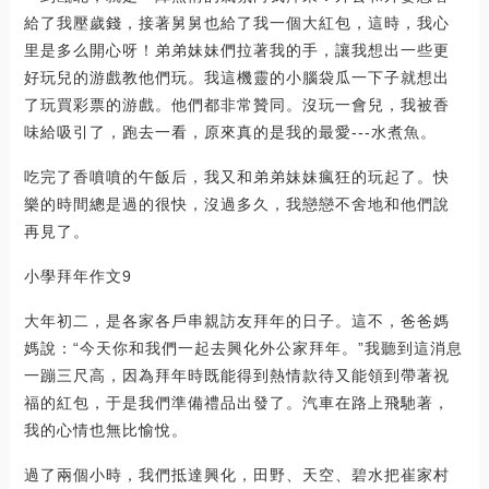
給了我壓歲錢，接著舅舅也給了我一個大紅包，這時，我心
里是多么開心呀！弟弟妹妹們拉著我的手，讓我想出一些更
好玩兒的游戲教他們玩。我這機靈的小腦袋瓜一下子就想出
了玩買彩票的游戲。他們都非常贊同。沒玩一會兒，我被香
味給吸引了，跑去一看，原來真的是我的最愛---水煮魚。
吃完了香噴噴的午飯后，我又和弟弟妹妹瘋狂的玩起了。快
樂的時間總是過的很快，沒過多久，我戀戀不舍地和他們說
再見了。
小學拜年作文9
大年初二，是各家各戶串親訪友拜年的日子。這不，爸爸媽
媽說：“今天你和我們一起去興化外公家拜年。”我聽到這消息
一蹦三尺高，因為拜年時既能得到熱情款待又能領到帶著祝
福的紅包，于是我們準備禮品出發了。汽車在路上飛馳著，
我的心情也無比愉悅。
過了兩個小時，我們抵達興化，田野、天空、碧水把崔家村