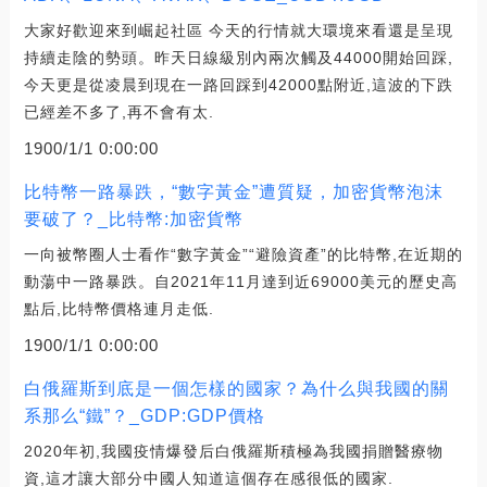
大家好歡迎來到崛起社區 今天的行情就大環境來看還是呈現
持續走陰的勢頭。昨天日線級別內兩次觸及44000開始回踩,
今天更是從凌晨到現在一路回踩到42000點附近,這波的下跌
已經差不多了,再不會有太.
1900/1/1 0:00:00
比特幣一路暴跌，“數字黃金”遭質疑，加密貨幣泡沫
要破了？_比特幣:加密貨幣
一向被幣圈人士看作“數字黃金”“避險資產”的比特幣,在近期的
動蕩中一路暴跌。自2021年11月達到近69000美元的歷史高
點后,比特幣價格連月走低.
1900/1/1 0:00:00
白俄羅斯到底是一個怎樣的國家？為什么與我國的關
系那么“鐵”？_GDP:GDP價格
2020年初,我國疫情爆發后白俄羅斯積極為我國捐贈醫療物
資,這才讓大部分中國人知道這個存在感很低的國家.