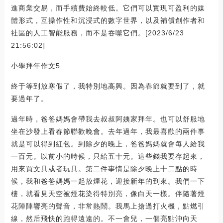
進商業交易，而手續費始終較低。它們可以實現可盈利的媒
體形式，互操作性和沉浸式的數字世界，以及補償創作者和
社區的人工智能服務，而不是吞噬它們。[2023/6/23
21:56:02]
小學拜年作文5
終于等到放寒假了，我特別地高興。因為春節就要到了，就
要過年了。
過年時，爸爸媽媽會帶我去叔叔阿姨家拜年。也可以舒服地
坐在沙發上看春節聯歡晚會。去年過年，我最喜歡的兩件事
就是可以得到紅包。到除夕的晚上，爸爸媽媽就會每人給我
一百元。以前小的時候，只給五十元。這些錢我要存起來，
用來買文具或者玩具。第二件事情是除夕晚上十二點的時
候，我和爸爸媽媽一起放煙花，迎接新年的到來。我們一下
樓，就看見天空被煙花染得特別亮，像白天一樣。伴隨著煙
花陣陣響亮的聲音，非常熱鬧。我馬上搶過打火機，點燃引
線，然后飛快的跑得遠遠的。不一會兒，一個亮點沖向天