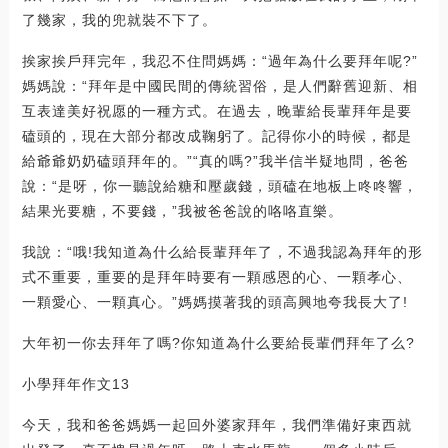
了幾家，我的兜就裝不下了。
挨家挨戶拜完年，我忍不住問媽媽：“過年為什么要拜年呢?”
媽媽說：“拜年是中國民間的傳統習俗，是人們辭舊迎新、相
互表達美好祝愿的一種方式。在過去，晚輩給長輩拜年是要
磕頭的，現在大部分都改成鞠躬了。記得你小的時候，都是
給爺爺奶奶磕頭拜年的。”“真的嗎?”我半信半疑地問，爸爸
說：“是呀，你一聽說給糖和壓歲錢，頭磕在地板上咚咚響，
結果光要糖，不要錢，”我被爸爸說的咯咯直樂。
我說：“哦!我知道為什么給長輩拜年了，不過我認為拜年的形
式不重要，重要的是拜年時要有一顆感恩的心、一顆孝心、
一顆愛心、一顆真心。”媽媽摸著我的頭高興地夸我長大了!
大年初一你去拜年了嗎?你知道為什么要給長輩們拜年了么?
小學拜年作文13
今天，我和爸爸媽媽一起回外婆家拜年，我們準備好東西就