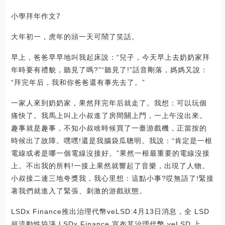
小學拜年作文7
大年初一，虎年的頭一天可鬧了笑話。
早上，爸爸早早地叫我起床說：“兒子，今天早上去奶奶家拜
年時要有禮貌，聽見了嗎?”“聽見了!”話音剛落，媽媽又說：
“拜完年后，我和你爸爸還有事先去了。”
一家人來到奶奶家，果然拜完年后就走了。我想：可以玩個
痛快了。我馬上叫上小叔進了房間關上門，一上午沒出來。
趣事就是趣事，不知小叔啥時候買了一臺游戲機，正當按的
時候出了故障。嘿嘿!還是我腦袋瓜聰明。我說：“肯定是一根
電線或者是哪一個電線沒接好。”果然一根最重要的電線沒接
上。不出我的所料!一接上果然就響起了音樂，出現了人物。
小叔接二連三地夸獎我，我心里想：這點小事?哎無語了!緊接
著我們就進入了緊張、刺激的游戲狀態。
LSDx Finance推出治理代幣veLSD:4月13日消息，全 LSD
超流動性協議 LSDx Finance 宣布其治理代幣 veLSD 上