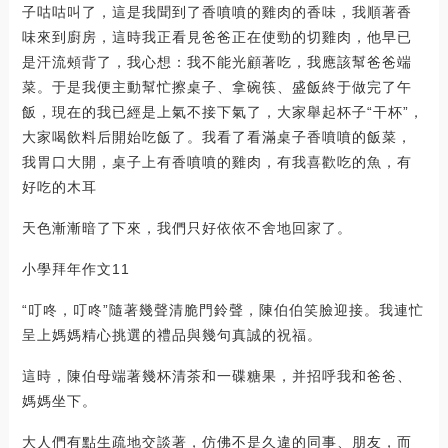
子咕咕叫了，這是我聞到了香噴噴的雞肉的香味，我順著香
味來到廚房，這時我正看見爸爸正在使勁的切雞肉，他早已
是汗流頰背了，我心想：我不能光顧著吃，我應該幫爸爸端
菜。于是我便主動幫忙擦桌子、拿碗筷、盛飯終于做完了午
飯，現在的我已經是上氣不接下氣了，大家舉起杯子“干杯”，
大家喝飲料后開始吃飯了。我看了看滿桌子香噴噴的飯菜，
我胃口大開，桌子上有香噴噴的雞肉，有我喜歡吃的魚，有
好吃的木耳
天色漸漸暗了下來，我們只好依依不舍地回家了。
小學拜年作文11
“叮咚，叮咚”隨著幾聲清脆門鈴聲，陳伯伯笑臉迎接。我連忙
呈上媽媽精心挑選的禮品與幾句真誠的祝福。
這時，陳伯母端著幾杯清茶和一碟糖果，并招呼我和爸爸、
媽媽坐下。
大人們有點生疏地交談著，仿佛不是久違的同事、朋友，而