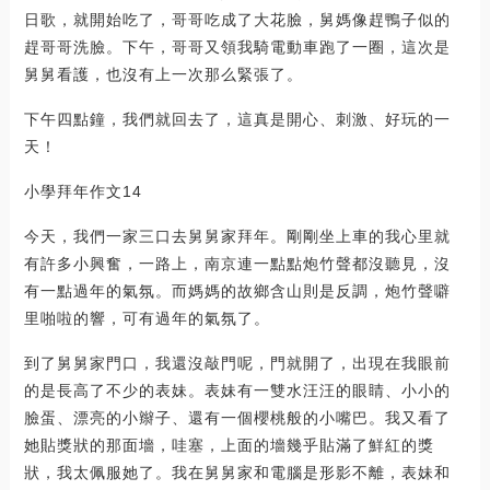
日歌，就開始吃了，哥哥吃成了大花臉，舅媽像趕鴨子似的
趕哥哥洗臉。下午，哥哥又領我騎電動車跑了一圈，這次是
舅舅看護，也沒有上一次那么緊張了。
下午四點鐘，我們就回去了，這真是開心、刺激、好玩的一
天！
小學拜年作文14
今天，我們一家三口去舅舅家拜年。剛剛坐上車的我心里就
有許多小興奮，一路上，南京連一點點炮竹聲都沒聽見，沒
有一點過年的氣氛。而媽媽的故鄉含山則是反調，炮竹聲噼
里啪啦的響，可有過年的氣氛了。
到了舅舅家門口，我還沒敲門呢，門就開了，出現在我眼前
的是長高了不少的表妹。表妹有一雙水汪汪的眼睛、小小的
臉蛋、漂亮的小辮子、還有一個櫻桃般的小嘴巴。我又看了
她貼獎狀的那面墻，哇塞，上面的墻幾乎貼滿了鮮紅的獎
狀，我太佩服她了。我在舅舅家和電腦是形影不離，表妹和