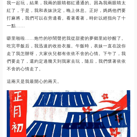
我一起玩，結果，我兩的眼睛都紅通通的。因為我兩眼睛太
紅了，于是，我和表妹決定，晚上休息。正好，媽媽他們要
打麻將，我們可以在旁邊看。看著看著，時針以經指向了十
一點......
噼里啪啦......炮竹的吵鬧聲把我從甜蜜的夢鄉里給吵醒了。
吃完早飯后，我迅速的收拾衣服。午飯時，表妹一直在說你
走了我怎辦呀，大家伙兒都有依依不舍的心情。下午了，我
們要走了，還約定過幾天到我家去玩，隨后，我們懷著依依
不舍的心情走了。
這兩天是我最開心的兩天。