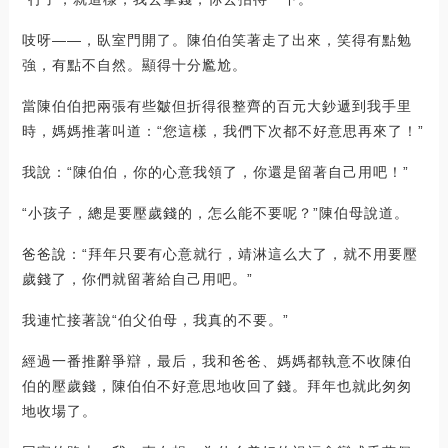
吱呀――，臥室門開了。陳伯伯笑著走了出來，笑得有點勉
強，有點不自然。顯得十分尷尬。
當陳伯伯把兩張有些皺但折得很整齊的百元大鈔遞到我手里
時，媽媽推著叫道：“您這樣，我們下次都不好意思再來了！”
我說：“陳伯伯，你的心意我領了，你還是留著自己用吧！”
“小孩子，總是要壓歲錢的，怎么能不要呢？”陳伯母說道。
爸爸說：“拜年只要有心意就行，靖淋這么大了，就不用要壓
歲錢了，你們就留著給自己用吧。”
我連忙接著說“伯父伯母，我真的不要。”
經過一番推辭爭辯，最后，我和爸爸、媽媽都執意不收陳伯
伯的壓歲錢，陳伯伯不好意思地收回了錢。拜年也就此匆匆
地收場了。