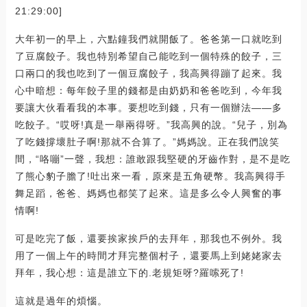
21:29:00]
大年初一的早上，六點鐘我們就開飯了。爸爸第一口就吃到
了豆腐餃子。我也特別希望自己能吃到一個特殊的餃子，三
口兩口的我也吃到了一個豆腐餃子，我高興得蹦了起來。我
心中暗想：每年餃子里的錢都是由奶奶和爸爸吃到，今年我
要讓大伙看看我的本事。要想吃到錢，只有一個辦法――多
吃餃子。“哎呀!真是一舉兩得呀。”我高興的說。“兒子，別為
了吃錢撐壞肚子啊!那就不合算了。”媽媽說。正在我們說笑
間，“咯嘣”一聲，我想：誰敢跟我堅硬的牙齒作對，是不是吃
了熊心豹子膽了!吐出來一看，原來是五角硬幣。我高興得手
舞足蹈，爸爸、媽媽也都笑了起來。這是多么令人興奮的事
情啊!
可是吃完了飯，還要挨家挨戶的去拜年，那我也不例外。我
用了一個上午的時間才拜完整個村子，還要馬上到姥姥家去
拜年，我心想：這是誰立下的.老規矩呀?羅嗦死了!
這就是過年的煩惱。