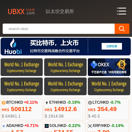
以太坊交易所
BTC/HKD
+0.11%
ETH/HKD
-0.19%
LTC/HKD
-0.7%
506112
14912.6
354.49
HK$
HK$
HK$
$ 64961.1
$ 1914.08
$ 45.5
ADA/HKD
+0.71%
SOL/HKD
-0.22%
XRP/HKD
-0.14%