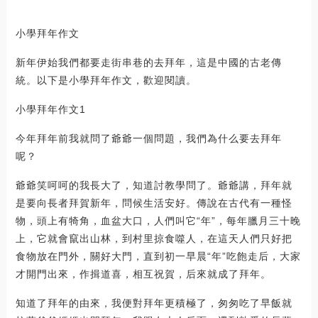
小學拜年作文
新年伊始我們都要走街串巷的去拜年，這是中國的古老傳
統。以下是小學拜年作文，歡迎閱讀。
小學拜年作文1
今年拜年前我就問了爺爺一個問題，我們為什么要去拜年
呢？
爺爺笑呵呵的我長大了，知道討教學問了。爺爺講，拜年就
是要向長者拜賀新年，問候生活安好。傳說在古代有一種怪
物，頭上有犄角，血盆大口，人們叫它“年”，每年臘月三十晚
上，它就會竄出山林，到村里掠食噬人，在這天人們只好把
食物放在門外，關好大門，直到初一早晨“年”吃飽走后，大家
才開門出來，作揖道喜，相互祝賀，后來就成了拜年。
知道了拜年的由來，我便對拜年更積極了，匆匆吃了早飯就