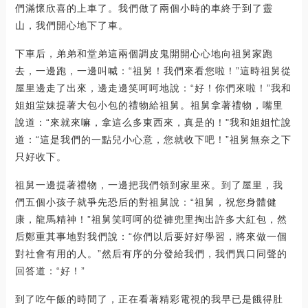
們滿懷欣喜的上車了。我們做了兩個小時的車終于到了靈
山，我們開心地下了車。
下車后，弟弟和堂弟這兩個調皮鬼開開心心地向祖舅家跑
去，一邊跑，一邊叫喊：“祖舅！我們來看您啦！”這時祖舅從
屋里邊走了出來，邊走邊笑呵呵地說：“好！你們來啦！”我和
姐姐堂妹提著大包小包的禮物給祖舅。祖舅拿著禮物，嘴里
說道：“來就來嘛，拿這么多東西來，真是的！"我和姐姐忙說
道：“這是我們的一點兒小心意，您就收下吧！”祖舅無奈之下
只好收下。
祖舅一邊提著禮物，一邊把我們領到家里來。到了屋里，我
們五個小孩子就爭先恐后的對祖舅說：“祖舅，祝您身體健
康，龍馬精神！”祖舅笑呵呵的從褲兜里掏出許多大紅包，然
后鄭重其事地對我們說：“你們以后要好好學習，將來做一個
對社會有用的人。”然后有序的分發給我們，我們異口同聲的
回答道：“好！”
到了吃午飯的時間了，正在看著精彩電視的我早已是餓得肚