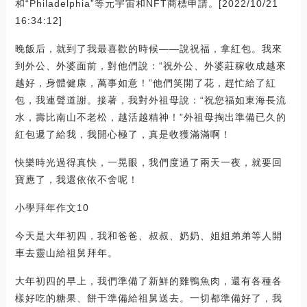
和“Philadelphia”等元宇宙和NFT商標申請。[2022/10/21
16:34:12]
晚飯后，就到了我最喜歡的時候――說祝福，拿紅包。我來
到外公、外婆面前，對他們說：“祝外公、外婆莊稼收成越來
越好，身體健康，萬事如意！”他們笑開了花，趕忙給了紅
包，我連聲道謝。接著，我對外祖母說：“祝您福如東海長流
水，壽比南山不老松，越活越精神！”外祖母掏出準備已久的
紅包遞了給我，我開心極了，真是收獲滿滿啊！
快樂時光過得真快，一晃眼，我們度過了兩天一夜，就要回
寶應了，我還依依不舍呢！
小學拜年作文10
今天是大年初四，我和爸爸、叔叔、奶奶、姐姐弟弟等人開
車去靈山給祖舅拜年。
大年初四的早上，我們準備了新鮮的雞鴨魚肉，還有各種各
樣好吃的糖果、餅干準備給祖舅送去。一切都準備好了，我