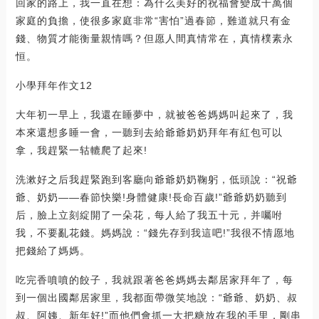
回家的路上，我一直在想：為什么美好的祝福會變成千萬個
家庭的負擔，使很多家庭非常“害怕”過春節，難道就只有金
錢、物質才能衡量親情嗎？但愿人間真情常在，真情樸素永
恒。
小學拜年作文12
大年初一早上，我還在睡夢中，就被爸爸媽媽叫起來了，我
本來還想多睡一會，一聽到去給爺爺奶奶拜年有紅包可以
拿，我趕緊一轱轆爬了起來!
洗漱好之后我趕緊跑到客廳向爺爺奶奶鞠躬，低頭說：“祝爺
爺、奶奶――春節快樂!身體健康!長命百歲!”爺爺奶奶聽到
后，臉上立刻綻開了一朵花，每人給了我五十元，并囑咐
我，不要亂花錢。媽媽說：“錢先存到我這吧!”我很不情愿地
把錢給了媽媽。
吃完香噴噴的餃子，我就跟著爸爸媽媽去鄰居家拜年了，每
到一個出國鄰居家里，我都面帶微笑地說：“爺爺、奶奶、叔
叔、阿姨、新年好!”而他們會抓一大把糖放在我的手里，剛串