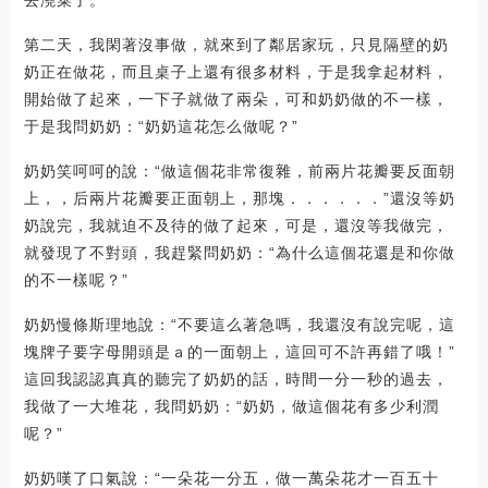
第二天，我閑著沒事做，就來到了鄰居家玩，只見隔壁的奶
奶正在做花，而且桌子上還有很多材料，于是我拿起材料，
開始做了起來，一下子就做了兩朵，可和奶奶做的不一樣，
于是我問奶奶：“奶奶這花怎么做呢？”
奶奶笑呵呵的說：“做這個花非常復雜，前兩片花瓣要反面朝
上，，后兩片花瓣要正面朝上，那塊．．．．．．”還沒等奶
奶說完，我就迫不及待的做了起來，可是，還沒等我做完，
就發現了不對頭，我趕緊問奶奶：“為什么這個花還是和你做
的不一樣呢？”
奶奶慢條斯理地說：“不要這么著急嗎，我還沒有說完呢，這
塊牌子要字母開頭是ａ的一面朝上，這回可不許再錯了哦！”
這回我認認真真的聽完了奶奶的話，時間一分一秒的過去，
我做了一大堆花，我問奶奶：“奶奶，做這個花有多少利潤
呢？”
奶奶嘆了口氣說：“一朵花一分五，做一萬朵花才一百五十