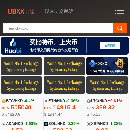
以太坊交易所
BTC/HKD
-0.4%
ETH/HKD
-0.39%
LTC/HKD
+0.61%
505040
14915.4
359.32
HK$
HK$
HK$
$ 64823.5
$ 1914.44
$ 46.12
ADA/HKD
-1.08%
SOL/HKD
-0.39%
XRP/HKD
-1.38%