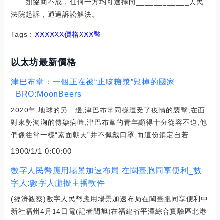
如協商不成，任何一方均可選擇向____________人民
法院起訴，通過訴訟解決。
Tags：
XXXXXX價格
XXX幣
以太坊最新價格
津巴布韋：一個正在被“止咳糖漿”毀掉的國家
_BRO:MoonBeers
2020年,地球的另一邊,津巴布韋同樣遭受了疫情的襲擊,在面
對來勢洶洶的傳染病時,津巴布韋的青年顯得十分從容不迫,他
們像往常一樣“素面朝天”并不佩戴口罩,而這份鎮定自若.
1900/1/1 0:00:00
數字人民幣應用場景加速布局 在閩臺胞同享便利_數
字人:數字人虛擬主播軟件
(經濟觀察)數字人民幣應用場景加速布局在閩臺胞同享便利中
新社福州4月14日電(記者閆旭)在福建省平潭綜合實驗區北港