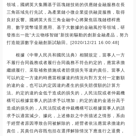
領域，國網英大集團基于區塊鏈技術的供應鏈金融服務在長
三角區域先行先試，為產業鏈小微企業提供融資服務，取得
良好反響。國網英大長三角金融中心將聚焦區塊鏈標桿應
用、數字貨幣場景應用、基于大數據的金融風控等領域，研
發推出一批“大云物移智鏈”新技術驅動的創新金融產品，努力
打造能源數字金融創新試驗田。[2020/12/21 16:00:48]
根據《中華人民共和國民法典》相關規定，當事人一方
不履行合同義務或者履行合同義務不符合約定的，應當承擔
繼續履行、采取補救措施或者賠償損失等違約責任。當事人
可以約定一方違約時應當根據違約情況向對方支付一定數額
的違約金，也可以約定因違約產生的損失賠償額的計算方
法。約定的違約金低于造成的損失的，人民法院或者仲裁機
構可以根據當事人的請求予以增加；約定的違約金過分高于
造成的損失的，人民法院或者仲裁機構可以根據當事人的請
求予以適當減少。據此，上述條款之中所描述之情形，系由
于經營者原因導致合同被解除的，經營者依法應當承擔違約
責任，其責任內容既包括在選擇解除情況下應進行之退費，