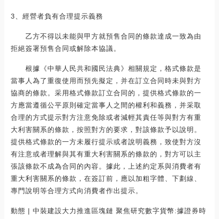
3、經營者負有合理提示義務
乙方不得以未能與甲方就預售合同的條款達成一致為由
拒絕簽署預售合同或解除本協議。
根據《中華人民共和國民法典》相關規定，格式條款是
當事人為了重復使用而預先擬定，并在訂立合同時未與對方
協商的條款。采用格式條款訂立合同的，提供格式條款的一
方應當遵循公平原則確定當事人之間的權利和義務，并采取
合理的方式提示對方注意免除或者減輕其責任等與對方有重
大利害關系的條款，按照對方的要求，對該條款予以說明。
提供格式條款的一方未履行提示或者說明義務，致使對方沒
有注意或者理解與其有重大利害關系的條款的，對方可以主
張該條款不成為合同的內容。據此，上述約定系與消費者有
重大利害關系的條款，在簽訂前，應以加粗字體、下劃線、
專門說明等合理方式向消費者作出提示。
動態 | 中裝建設大力推進區塊鏈 聚焦研究數字貨幣:據證券時