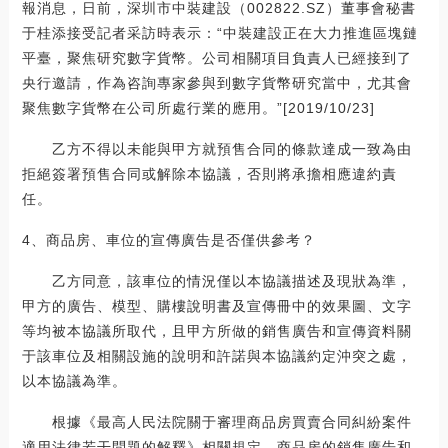
報消息，日前，深圳市中裝建設（002822.SZ）董事會秘書
于桂添接受記者采訪時表示：“中裝建設正在大力推進區塊鏈
平臺，聚焦研究數字貨幣。公司相關項目負責人已經接到了
央行邀請，作為咨詢專家參與到數字貨幣研究當中，尤其會
聚焦數字貨幣在公司所處行業的應用。”[2019/10/23]
乙方不得以未能與甲方就預售合同的條款達成一致為由
拒絕簽署預售合同或解除本協議，否則將承擔相應違約責
任。
4、商品房、車位的宣傳廣告是否僅供參考？
乙方同意，該車位的情況僅以本協議描述及現狀為準，
甲方的廣告、模型、購樓說明書及宣傳冊中的效果圖、文字
等均被本協議所取代，且甲方所做的銷售廣告和宣傳資料關
于該車位及相關設施的說明和許諾與本協議約定沖突之處，
以本協議為準。
根據《最高人民法院關于審理商品房買賣合同糾紛案件
適用法律若干問題的解釋》相關規定，商品房的銷售廣告和