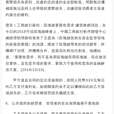
實際損失為原則，此處約定的違約金金額較低，明顯無法彌
補因無法及時入住導致的實際損失，涉嫌排除消費者主張違
約責任的權利。
聲音 | 工商銀行蘇恒：區塊鏈要聚焦需求:據雷鋒網消息，在
今日的2018可信區塊鏈峰會上，中國工商銀行軟件開發中心
總經理助理蘇恒發表了主題為《區塊鏈技術在資金監管領域
的探索與實踐》的演講，闡述了區塊鏈帶來的四項變革：跨
機構IT治理、跨機構合作、資源流向和信任創造。他總結
道，“要聚焦需求，而不是為用區塊鏈而用區塊鏈。現在做項
目要快，這也是市場的要求，要致力于復用程度高的金融解
決方案。[2018/10/10]
甲方違反合同約定出現逾期的，按照人民幣XXX元每日
向乙方支付違約金。如相關違約金不足以彌補由此給乙方造
成損失的，乙方也有權按照損失繼續主張。
6、公共場所的經營者、管理者的安全保障義務不應免除
乙方場地為公共場所，甲方應當保管好自身物品，乙方