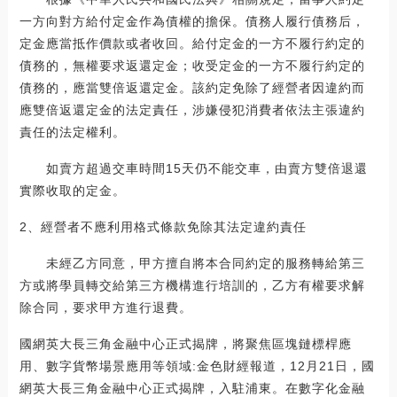
一方向對方給付定金作為債權的擔保。債務人履行債務后，
定金應當抵作價款或者收回。給付定金的一方不履行約定的
債務的，無權要求返還定金；收受定金的一方不履行約定的
債務的，應當雙倍返還定金。該約定免除了經營者因違約而
應雙倍返還定金的法定責任，涉嫌侵犯消費者依法主張違約
責任的法定權利。
如賣方超過交車時間15天仍不能交車，由賣方雙倍退還
實際收取的定金。
2、經營者不應利用格式條款免除其法定違約責任
未經乙方同意，甲方擅自將本合同約定的服務轉給第三
方或將學員轉交給第三方機構進行培訓的，乙方有權要求解
除合同，要求甲方進行退費。
國網英大長三角金融中心正式揭牌，將聚焦區塊鏈標桿應
用、數字貨幣場景應用等領域:金色財經報道，12月21日，國
網英大長三角金融中心正式揭牌，入駐浦東。在數字化金融