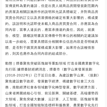
宣傳資料為要約邀請，但是出賣人就商品房開發規劃范圍內
的房屋及相關設施所作的說明和允諾具體確定，并對商品房
買賣合同的訂立以及房屋價格的確定有重大影響的，構成要
約。該說明和允諾即使未載入商品房買賣合同，亦應當為合
同內容，當事人違反的，應當承擔違約責任。因此，就廣
告、模型、購樓說明書及宣傳冊中對車位的相關約定建議加
以進一步細化，需要具體區分相關車位信息內容是否明確具
體、是否對于購買房屋構成重大影響，如果符合該種情形
的，則其也應作為合同內容的組成部分。
動態 | 煙臺聚焦突破區塊鏈等重點領域 打造全國農業數字化
先行區:據煙臺財經網消息，煙臺市《數字山東發展規劃
(2018-2022年)》已于近日出臺。為建設數字山東, 《規劃》
聚焦建設數字政府、發展數字經濟、構建數字社會三大任
務，推動經濟社會各領域數字化轉型發展。數字經濟方面，
山東省將圍繞核心引領、前沿新興、關鍵基礎、高端優勢四
大領域，聚焦突破大數據、云計算、人工智能、區塊鏈等重
點領域，打造全國智能制造標桿和服務業、農業數字化先行