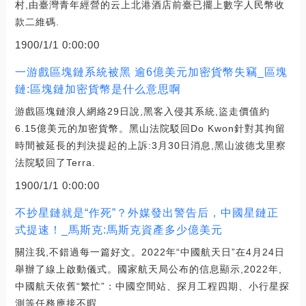
村,由臺灣青年經營的云上北港酒店前臺已擺上數字人民幣收
款二維碼.
1900/1/1 0:00:00
一游戲區塊鏈系統被黑 逾6億美元加密貨幣失竊_區塊
鏈:區塊鏈加密貨幣是什么意思啊
游戲區塊鏈浪人網絡29日說,黑客入侵其系統,盜走價值約
6.15億美元的加密貨幣。黑山法院駁回Do Kwon針對其拘留
時間被延長的判決提起的上訴:3月30日消息,黑山波德戈里察
法院駁回了Terra.
1900/1/1 0:00:00
不抄星鏈就是“作死”？外媒發出警告后，中國星鏈正
式提速！_馬斯克:馬斯克資產多少億美元
關注我,不錯過每一篇好文。2022年“中國航天日”在4月24日
舉辦了線上啟動儀式。國家航天局公布的信息顯示,2022年,
中國航天依舊“繁忙”：中國空間站、探月工程四期、小行星探
測等任務應接不暇.