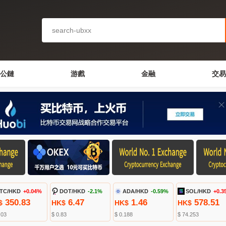
公鏈
游戲
金融
交易
TC/HKD
+0.04%
DOT/HKD
-2.1%
ADA/HKD
-0.59%
SOL/HKD
+0.3
350.83
6.47
1.46
578.51
$
HK$
HK$
HK$
.03
$ 0.83
$ 0.188
$ 74.253