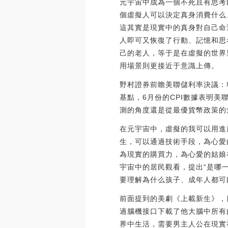
元宇宙中成為一個不死且有思考
個虛擬人可以決定真身消費什么
這其實是現實中的真身對自己命
人即可又恢復了行動、記憶和思考
己的老人，等于是在虛擬的世界
用場景則更接近于意識上傳。
野村證券前瞻美聯儲利率決議：料加
基點，6月份的CPI數據表明美
測的角度還是從最優貨幣政策的角度來
在元宇宙中，虛擬的我可以用進
生，可以通過技術手段，為心愛
為現實的購買力，為心愛的姑娘在
宇宙中的居民觀看，提出“是哪
要理解為什么孩子、成年人都可
前面提到的美劇《上載新生》，
過腦機接口下載了他大腦中所有
界中生活，需要男主人公在現實