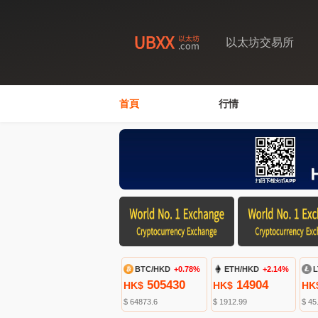
以太坊交易所
首頁
行情
BTC/HKD
+0.78%
ETH/HKD
+2.14%
L
505430
14904
HK$
HK$
HK
$ 64873.6
$ 1912.99
$ 45