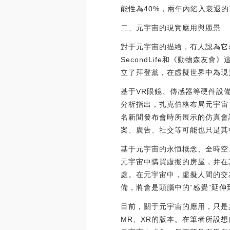
能性為40%，兩年內陷入衰退的可能性
二、元宇宙的現實應用與愿景
對于元宇宙的描繪，有人認為它
SecondLife和《動物森
立了拜登黨，在虛擬世界中為現
基于VR眼鏡、傳感器等硬件設
分析指出，扎克伯格布局元宇宙
名新聞發布會時所展示的仿真會
案、廣告、社交等可能也只是其
基于元宇宙的永恒概念、全時空
元宇宙中購買虛擬的房屋，并在
處。在元宇宙中，虛擬人間的交
備，將會是頭腦中的“感覺”延伸
目前，關于元宇宙的應用，只是
MR、XR的版本。在筆者所設