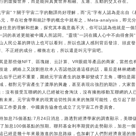
行的虛擬世界，而是能與真實世界相融、互通、互動的交叉存在。
的“元宇宙”？關于宇宙二字的翻譯尚好理解，而“元”字有人認為是出自《
元，早在社會學和統計學的概念中就有之，Meta-analysis，即
以做任意的理解和想象，探究其本義意義不大，你可以認為他就是一
一詞的表述更能被中國人所認同。“靈境”一詞在國人心中不由得會與
人民公墓的牌坊上也可以看到，所以也讓人感到背后發涼、頭皮發瘆。
謔、不正經的成分，權衡左右，所以還是叫元宇宙吧。
其是那些做NFT、區塊鏈、云計算、VR眼鏡等產品的商家，當然也
歧途，網絡上又說劉慈欣本人否認他說過這樣的話，最后是林林總總
么似乎已經不重要，圍繞元宇宙產生的故事卻變成了主角，哪怕是羅
域，都對元宇宙產生了濃厚的興趣，甚至表現出強烈的期許，大家普
法：沒有接受互聯網的人已經被社會淘汰，沒有擁抱移動互聯網的人已經
有未來。元宇宙帶來的現實迫切性與未來的無限可能性，也引起了部
宙工作委員會、中國廣告協會也成立了元宇宙工作委員會。
加息75個基點:7月24日消息，路透對經濟學家的調查顯示，美聯
弱了加息100個基點的預期。聯邦基金利率期貨的走勢顯示，加息一
這已經是幾十年來最激進的加息路線，也加劇了人們對經濟衰退的擔