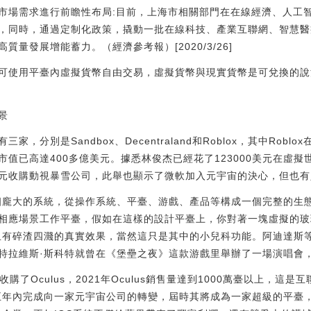
市場需求進行前瞻性布局:目前，上海市相關部門在在線經濟、人工智
，同時，通過定制化政策，撬動一批在線科技、產業互聯網、智慧醫
量發展增能蓄力。（經濟參考報）[2020/3/26]
可使用平臺內虛擬貨幣自由交易，虛擬貨幣與現實貨幣是可兌換的說
景
，分別是Sandbox、Decentraland和Roblox，其中Robl
已高達400多億美元。據悉林俊杰已經花了123000美元在虛擬世界平臺
億美元收購動視暴雪公司，此舉也顯示了微軟加入元宇宙的決心，但也有
一個龐大的系統，從操作系統、平臺、游戲、產品等構成一個完整的生
相應場景工作平臺，假如在這樣的設計平臺上，你對著一塊虛擬的玻
且有碎渣四濺的真實效果，當然這只是其中的小兒科功能。阿迪達斯等
特拉維斯·斯科特就曾在《堡壘之夜》這款游戲里舉辦了一場演唱會，
ok收購了Oculus，2021年Oculus銷售量達到1000萬臺以上，
在五年內完成向一家元宇宙公司的轉變，屆時其將成為一家超級的平臺