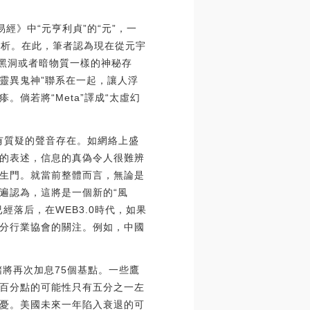
易經》中“元亨利貞”的“元”，一
元分析。在此，筆者認為現在從元宇
個黑洞或者暗物質一樣的神秘存
“靈異鬼神”聯系在一起，讓人浮
倘若將“Meta”譯成“太虛幻
有質疑的聲音存在。如網絡上盛
的表述，信息的真偽令人很難辨
生門。就當前整體而言，無論是
遍認為，這將是一個新的“風
落后，在WEB3.0時代，如果
分行業協會的關注。例如，中國
儲將再次加息75個基點。一些鷹
個百分點的可能性只有五分之一左
憂。美國未來一年陷入衰退的可