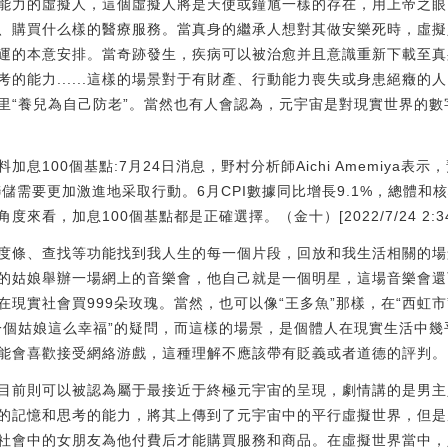
能力的虛擬人，這個虛擬人將是天使或鐘馗一樣的存在，用上帝之眼
、購買什么樣的醫療服務。當真身的繼承人想對其做安樂死時，虛擬
運的本意安排。當奇跡發生，疾病可以被治愈并且意識重新下載至真
的能力......這樣的場景對于有財產、行動能力喪失或身患絕癥的
里“養兒為自己防老”。當然也有人會認為，元宇宙是對現實世界的
息100個基點:7月24日消息，野村分析師Aichi Amemiya表示
聯儲需要更加激進地采取行動。6月CPI數據同比增長9.1%，總體
看，加息100個基點都是正確選擇。（金十）[2022/7/24 2:34:
度條、查找等功能找到我人生的每一個片段，回放和我生活相關的場
的姑娘舉辦一場網上的音樂會，他自己就是一個明星，這場音樂會還
現實社會買999朵玫瑰。當然，也可以像“王多魚”那樣，在“西虹
一個姑娘這么幸福”的疑問，而這樣的場景，是個體人在現實生活中
能會喜歡接受網絡游戲，這種理解不應該帶有貶義或者道德的評判。
目前則可以被認為屬于最接近于終極元宇宙的呈現，劇情講的是男主
的記憶和思考的能力，將其上傳到了元宇宙中的平行虛擬世界，但是
社會中的女朋友為他付費后才能購買服務和商品。在虛擬世界當中，