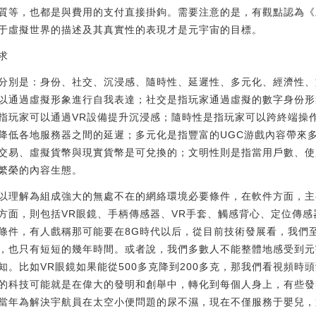
質等，也都是與費用的支付直接掛鉤。需要注意的是，有觀點認為《
于虛擬世界的描述及其真實性的表現才是元宇宙的目標。
求
分別是：身份、社交、沉浸感、隨時性、延遲性、多元化、經濟性、
以通過虛擬形象進行自我表達；社交是指玩家通過虛擬的數字身份形
指玩家可以通過VR設備提升沉浸感；隨時性是指玩家可以跨終端操
降低各地服務器之間的延遲；多元化是指豐富的UGC游戲內容帶來
交易、虛擬貨幣與現實貨幣是可兌換的；文明性則是指當用戶數、使
繁榮的內容生態。
以理解為組成強大的無處不在的網絡環境必要條件，在軟件方面，主
方面，則包括VR眼鏡、手柄傳感器、VR手套、觸感背心、定位傳
條件，有人戲稱那可能要在8G時代以后，從目前技術發展看，我們
，也只有短短的幾年時間。或者說，我們多數人不能整體地感受到元
知。比如VR眼鏡如果能從500多克降到200多克，那我們看視頻時
的科技可能就是在偉大的發明和創舉中，轉化到每個人身上，有些發
當年為解決宇航員在太空小便問題的尿不濕，現在不僅服務于嬰兒，