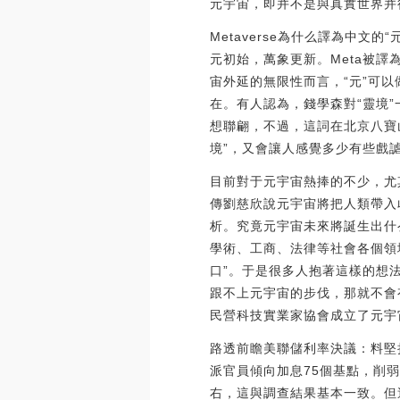
元宇宙，即并不是與真實世界并
Metaverse為什么譯為中文
元初始，萬象更新。Meta被譯為
宙外延的無限性而言，“元”可
在。有人認為，錢學森對“靈境”
想聯翩，不過，這詞在北京八寶山
境”，又會讓人感覺多少有些戲
目前對于元宇宙熱捧的不少，尤
傳劉慈欣說元宇宙將把人類帶入
析。究竟元宇宙未來將誕生出什
學術、工商、法律等社會各個領
口”。于是很多人抱著這樣的想
跟不上元宇宙的步伐，那就不會
民營科技實業家協會成立了元宇
路透前瞻美聯儲利率決議：料堅持
派官員傾向加息75個基點，削
右，這與調查結果基本一致。但