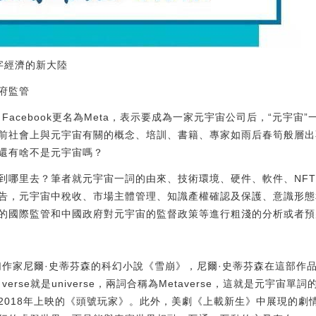
字經濟的新大陸
府監管
Facebook更名為Meta，表示要成為一家元宇宙公司后，“元宇
前社會上與元宇宙有關的概念、培訓、書籍、專家如雨后春筍般層出
還有啥不是元宇宙嗎？
到哪里去？筆者就元宇宙一詞的由來、技術環境、硬件、軟件、NF
告，元宇宙中稅收、市場主體管理、知識產權確認及保護、意識形態
的國際監管和中國政府對元宇宙的監督政策等進行粗淺的分析或者預
幻作家尼爾·史蒂芬森的科幻小說《雪崩》，尼爾·史蒂芬森在這部作品中提
erse就是universe，兩詞合稱為Metaverse，這就是元宇宙
2018年上映的《頭號玩家》。此外，美劇《上載新生》中展現的劇