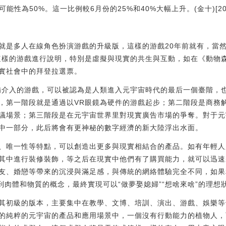
為50%。這一比例較6月份的25%和40%大幅上升。(金十)[2022/7/
就是多人在線角色扮演游戲的升級版，這樣的游戲20年前就有，當
友會》這樣的游戲進行說明，特別是虛擬與現實的共生與互動，如在《動
實社會中的拜登拉選票。
備介入的游戲，可以被認為是人類進入元宇宙時代的最后一個臺階，
，第一階段就是通過以VR眼鏡為硬件的游戲起步；第二階段是商務
議場景；第三階段是在元宇宙世界里對現實廣告市場的爭奪。對于元
中一部分，此后將會有更神秘的數字經濟的新大陸浮出水面。
、唯一性等特點，可以創造出更多與現實相結合的產品。如有年輕人
其中進行裝修裝飾，等之后在現實中他們有了購買能力，就可以迅速
友、婚戀等帶來的沉浸與滿足感，與傳統的網絡體驗完全不同，如果
到肉體和物質的概念，最終實現可以“做夢娶媳婦”“想啥來啥”的理想
其初級的版本，主要集中在教學、文博、培訓、演出、游戲、娛樂等
想的純粹的元宇宙的產品和應用場景中，一個沒有行動能力的植物人