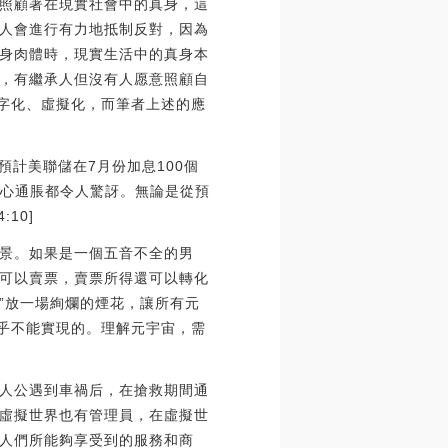
照顧著在現實社會中的真身，這
人會進行有力地抵制反對，因為
身肉體時，現實生活中的真身本
人，有繼承人但沒有人愿意照顧自
數字化、虛擬化，而筆者上述的應
，預計美聯儲在7月份加息100個
和核心通脹都令人驚訝。無論是從預
10]
景。如果是一個五音不全的男
可以賣票，賣票所得還可以轉化
市”放一場絢爛的煙花，讓所有元
幾乎不能實現的。理解元宇宙，需
人公遇到車禍后，在搶救期間通
虛擬世界也有管理員，在虛擬世
人們所能夠享受到的服務和商