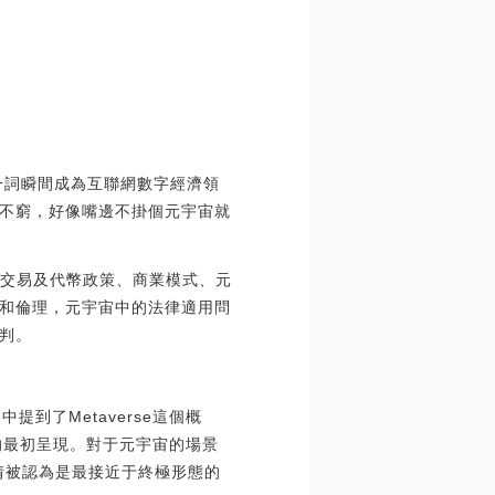
宙”一詞瞬間成為互聯網數字經濟領
不窮，好像嘴邊不掛個元宇宙就
T交易及代幣政策、商業模式、元
和倫理，元宇宙中的法律適用問
判。
到了Metaverse這個概
單詞的最初呈現。對于元宇宙的場景
情被認為是最接近于終極形態的