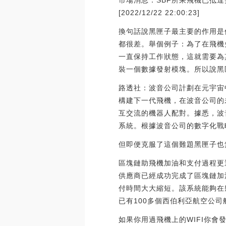
市場消息：SBF所乘飛機已抵達
[2022/12/22 22:00:23]
換句話說黑匣子最主要的作用是
都很差。舉個例子：為了在飛機
一直保持工作狀態，這就需要為
裝一個數據發射模塊。所以說黑
路透社：波音公司計劃在元宇宙中
構建下一代飛機，在波音公司的未
互交流的機器人配對。據悉，波
系統。根據波音公司的數字化戰略，
但即便克服了這個難題黑匣子也
區塊鏈助飛機加油和支付過程更
供應商已經成功完成了區塊鏈加
付時間大大縮短。該系統能夠在
已有100多個西伯利亞航空公司航班試
如果你用過飛機上的WIFI你