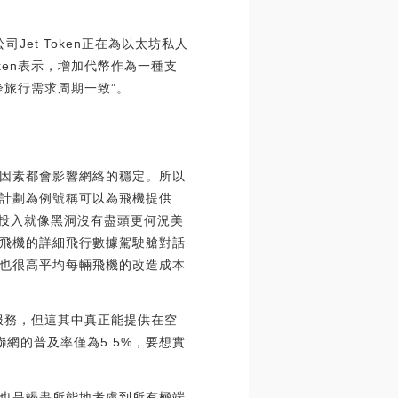
司Jet Token正在為以太坊私人
oken表示，增加代幣作為一種支
旅行需求周期一致”。
因素都會影響網絡的穩定。所以
計劃為例號稱可以為飛機提供
金投入就像黑洞沒有盡頭更何況美
飛機的詳細飛行數據駕駛艙對話
也很高平均每輛飛機的改造成本
絡服務，但這其中真正能提供在空
聯網的普及率僅為5.5%，要想實
也是竭盡所能地考慮到所有極端