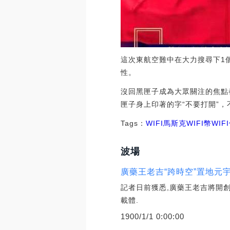
這次東航空難中在大力搜尋下1
性。
沒回黑匣子成為大眾關注的焦點
匣子身上印著的字“不要打開”
Tags：
WIFI
馬斯克WIFI幣
WI
波場
廣藥王老吉“跨時空”置地元
記者日前獲悉,廣藥王老吉將開創國
載體.
1900/1/1 0:00:00