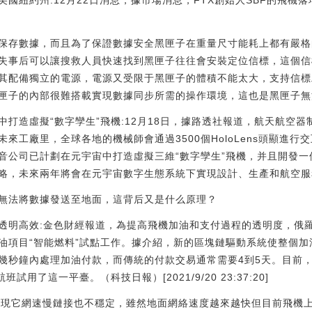
美國紐約州:12月22日消息，據市場消息，FTX創始人SBF的飛機
保存數據，而且為了保證數據安全黑匣子在重量尺寸能耗上都有嚴格
失事后可以讓搜救人員快速找到黑匣子往往會安裝定位信標，這個信
其配備獨立的電源，電源又受限于黑匣子的體積不能太大，支持信標
匣子的內部很難搭載實現數據同步所需的操作環境，這也是黑匣子無
打造虛擬“數字孿生”飛機:12月18日，據路透社報道，航天航空
來工廠里，全球各地的機械師會通過3500個HoloLens頭顯進行
音公司已計劃在元宇宙中打造虛擬三維“數字孿生”飛機，并且開發
未來兩年將會在元宇宙數字生態系統下實現設計、生產和航空服務運營。[20
無法將數據發送至地面，這背后又是什么原理？
透明高效:金色財經報道，為提高飛機加油和支付過程的透明度，俄
油項目“智能燃料”試點工作。據介紹，新的區塊鏈驅動系統使整個
幾秒鐘內處理加油付款，而傳統的付款交易通常需要4到5天。目前
用了這一平臺。（科技日報）[2021/9/20 23:37:20]
會發現它網速慢鏈接也不穩定，雖然地面網絡速度越來越快但目前飛機