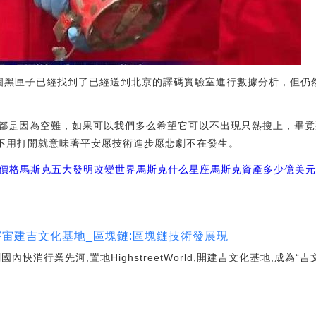
個黑匣子已經找到了已經送到北京的譯碼實驗室進行數據分析，但仍
都是因為空難，如果可以我們多么希望它可以不出現只熱搜上，畢竟
，不用打開就意味著平安愿技術進步愿悲劇不在發生。
FI價格馬斯克五大發明改變世界
馬斯克什么星座
馬斯克資產多少億美
宇宙建吉文化基地_區塊鏈:區塊鏈技術發展現
內快消行業先河,置地HighstreetWorld,開建吉文化基地,成為