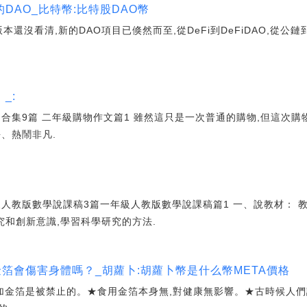
DAO_比特幣:比特股DAO幣
本還沒看清,新的DAO項目已倏然而至,從DeFi到DeFiDAO,從公
_:
合集9篇 二年級購物作文篇1 雖然這只是一次普通的購物,但這次購
、熱鬧非凡.
人教版數學說課稿3篇一年級人教版數學說課稿篇1 一、說教材： 
究和創新意識,學習科學研究的方法.
金箔會傷害身體嗎？_胡蘿卜:胡蘿卜幣是什么幣META價格
添加金箔是被禁止的。★食用金箔本身無,對健康無影響。★古時候人們