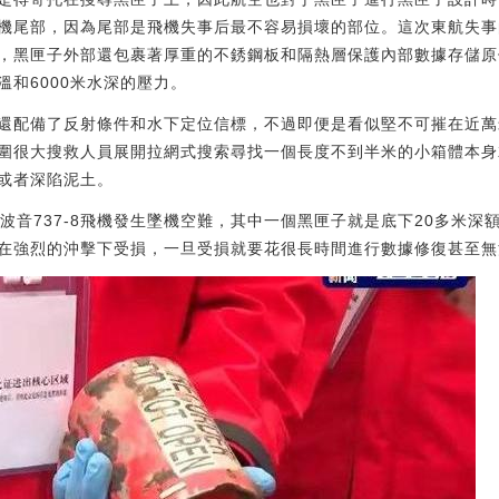
尾部，因為尾部是飛機失事后最不容易損壞的部位。這次東航失事的7
，黑匣子外部還包裹著厚重的不銹鋼板和隔熱層保護內部數據存儲原件
和6000米水深的壓力。
還配備了反射條件和水下定位信標，不過即便是看似堅不可摧在近萬
圍很大搜救人員展開拉網式搜索尋找一個長度不到半米的小箱體本身
或者深陷泥土。
一架波音737-8飛機發生墜機空難，其中一個黑匣子就是底下20多米
在強烈的沖擊下受損，一旦受損就要花很長時間進行數據修復甚至無