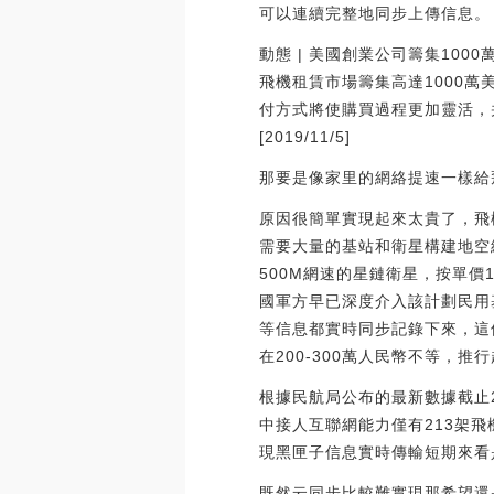
可以連續完整地同步上傳信息。
動態 | 美國創業公司籌集1000
飛機租賃市場籌集高達1000萬美
付方式將使購買過程更加靈活，
[2019/11/5]
那要是像家里的網絡提速一樣給
原因很簡單實現起來太貴了，飛
需要大量的基站和衛星構建地空
500M網速的星鏈衛星，按單價
國軍方早已深度介入該計劃民用
等信息都實時同步記錄下來，這
在200-300萬人民幣不等，
根據民航局公布的最新數據截止2
中接人互聯網能力僅有213架飛
現黑匣子信息實時傳輸短期來看
既然云同步比較難實現那希望還