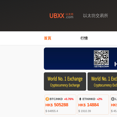
以太坊交易所
首頁
行情
BTC/HKD
+0.76%
ETH/HKD
+2%
L
505288
14884
HK$
HK$
HK
$ 64855.4
$ 1910.39
$ 45