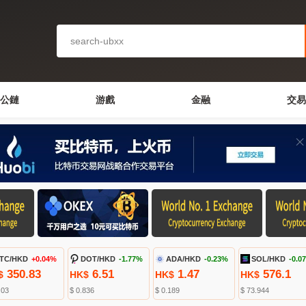
公鏈
游戲
金融
交易
TC/HKD
+0.04%
DOT/HKD
-1.77%
ADA/HKD
-0.23%
SOL/HKD
-0.0
350.83
6.51
1.47
576.1
$
HK$
HK$
HK$
.03
$ 0.836
$ 0.189
$ 73.944