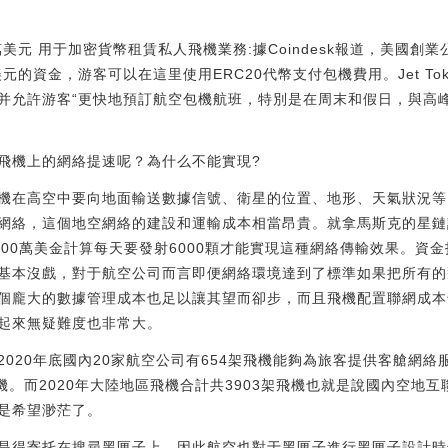
萬美元 用于加密貨幣租賃私人飛機業務:據Coindesk報道，美國創業公
元的資金，游客可以在這里使用ERC20代幣支付包機費用。Jet T
并允許游客“更快地預訂航空包機航班，特別是在周末和假日，與高峰
飛機上的網絡提速呢？為什么不能實現?
機在高空中要向地面輸送數據信號、衛星的位置、地形、天氣狀況等
網絡，這個地空網絡的建設和運輸成本相當昂貴。就拿馬斯克的星鏈
100萬美金計算每天要發射6000顆才能實現這種網絡傳輸效果。資
基本沒戲，對于航空公司而言即便網絡環境達到了標準如果把所有的
個龐大的數據管理成本也足以讓其望而卻步，而且飛機配置聯網成本
推行起來無疑難度也非常大。
020年底國內20家航空公司有654架飛機能夠為旅客提供客艙網
機。而2020年大陸地區飛機合計共3903架飛機也就是說國內空地互
是希望渺茫了。
是得寄托在搜尋黑匣子上，因此航空也對于黑匣子進行黑匣子設計時