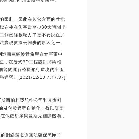
落地美國紐約州韋斯特切斯特。
的限制，因此在其它方面的性能
標在要在失事后至少30天時間里
工作已經很吃力了更不要說在加
法實現數據云同步的原因之一。
器制造商巨頭波音希望在元宇宙中
交互，沉浸式3D工程設計將與相
一個能夠運行模擬飛行環境的生產
21/12/18 7:47:37]
羅斯西伯利亞航空公司和其燃料
加油及付款過程自動化，得以讓支
，在俄羅斯摩爾曼斯克國際機場，
上的網絡環境還無法確保黑匣子