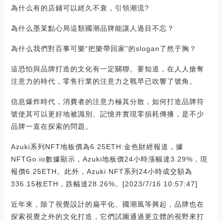
為什么有的店鋪可以經久不衰，引領潮流?
為什么墨茉點心局這類國潮品牌能讓人過目不忘？
為什么我們對百事可樂“把樂帶回家”的slogan了然于胸？
這恐怕與品牌打造的文化有一定關聯。要知道，在人人搶奪
注意力的時代，零售行業的注意力之戰早已吹響了號角。
信息爆炸時代，消費者的注意力極其分散，如何打造品牌符
號使其可以更好地被識別、記憶并實現零損耗傳播，是不少
品牌一直在探索的問題。
Azuki系列NFT地板價為6.25ETH:金色財經報道，據
NFTGo.io數據顯示，Azuki地板價24小時漲幅達3.29%，現
報價6.25ETH。此外，Azuki NFT系列24小時成交額為
336.15枚ETH，跌幅達28.26%。[2023/7/16 10:57:47]
近年來，除了視覺設計的扁平化、國潮風等興起，品牌也在
探索視覺之外的文化打造，它們試圖通過更立體的視野來打