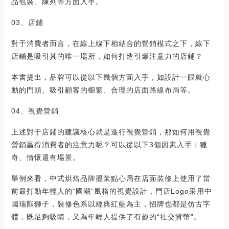
品包裝、陳列等方面入手。
03、店鋪
對于消費者而言，在線上線下相結合的營銷模式之下，線下
店鋪是吸引其的唯一場所，如何打造引爆注意力的店鋪？
本書提出，品牌可以從以下幾個方面入手，如設計一眼就心
動的門頭、吸引顧客的櫥窗、合理的店面路線布局等。
04、視覺營銷
上述對于店鋪的建議核心就是進行視覺營銷，那如何用視覺
營銷贏得消費者的注意力呢？可以從以下3個因素入手：獵
奇、情懷還有場景。
舉例來看，中式烘焙品牌墨茉點心局在店面裝修上使用了當
前最打動年輕人的“國潮”風格的視覺設計，門店Logo采用中
國瑞獸獅子，裝修色系以經典紅藍為主，招牌也都是仿古字
體，既足夠吸睛，又為年輕人提供了有趣的“社交貨幣”。