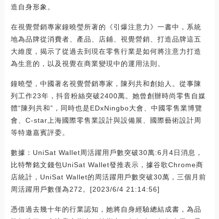
造自身形象。
在視覺營銷專家鐘曉瑩所著的《引爆注意力》一書中，系統
地為品牌從消費者、產品、店鋪、視覺營銷、打造品牌這五
大維度，揭示了從過去到現在零售行業是如何將注意力打造
為生意的，以及視覺在商業變現中的運用法則。
鐘曉瑩，中國著名視覺營銷專家，陳列共和創始人。從事陳
列工作23年，抖音粉絲突破2400萬。她曾創辦時尚零售自媒
體“陳列共和”，同時也是EDxNingbo大會、中國零售業博覽
會、C-star上海國際零售業設計與設備展、國際藝術設計周
等特邀嘉賓評委。
數據：UniSat Wallet周活躍用戶數突破30萬:6月4日消息，
比特幣銘文錢包UniSat Wallet發推表示，據谷歌Chrome商
店統計，UniSat Wallet的周活躍用戶數突破30萬，三個月前
周活躍用戶數僅為272。[2023/6/4 21:14:56]
憑借過去幾十年的行業認知，她將自身經驗總結成書，為品