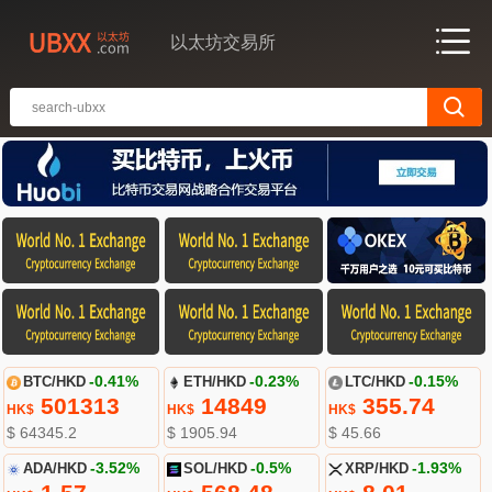
以太坊交易所
BTC/HKD
-0.41%
ETH/HKD
-0.23%
LTC/HKD
-0.15%
501313
14849
355.74
HK$
HK$
HK$
$ 64345.2
$ 1905.94
$ 45.66
ADA/HKD
-3.52%
SOL/HKD
-0.5%
XRP/HKD
-1.93%