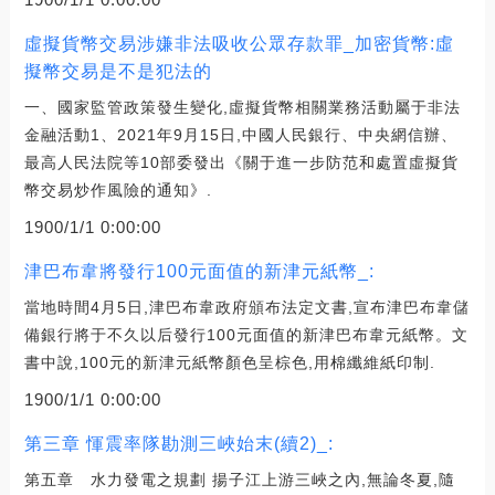
虛擬貨幣交易涉嫌非法吸收公眾存款罪_加密貨幣:虛
擬幣交易是不是犯法的
一、國家監管政策發生變化,虛擬貨幣相關業務活動屬于非法
金融活動1、2021年9月15日,中國人民銀行、中央網信辦、
最高人民法院等10部委發出《關于進一步防范和處置虛擬貨
幣交易炒作風險的通知》.
1900/1/1 0:00:00
津巴布韋將發行100元面值的新津元紙幣_:
當地時間4月5日,津巴布韋政府頒布法定文書,宣布津巴布韋儲
備銀行將于不久以后發行100元面值的新津巴布韋元紙幣。文
書中說,100元的新津元紙幣顏色呈棕色,用棉纖維紙印制.
1900/1/1 0:00:00
第三章 惲震率隊勘測三峽始末(續2)_:
第五章 水力發電之規劃 揚子江上游三峽之內,無論冬夏,隨