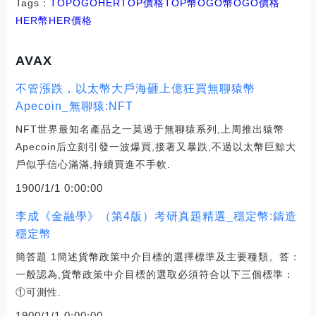
Tags：
TOP
OGO
HERTOP價格
TOP幣OGO幣
OGO價格
HER幣
HER價格
AVAX
不管漲跌，以太幣大戶海砸上億狂買無聊猿幣
Apecoin_無聊猿:NFT
NFT世界最知名產品之一莫過于無聊猿系列,上周推出猿幣
Apecoin后立刻引發一波爆買,接著又暴跌,不過以太幣巨鯨大
戶似乎信心滿滿,持續買進不手軟.
1900/1/1 0:00:00
李成《金融學》（第4版）考研真題精選_穩定幣:鑄造
穩定幣
簡答題 1簡述貨幣政策中介目標的選擇標準及主要種類。答：
一般認為,貨幣政策中介目標的選取必須符合以下三個標準：
①可測性.
1900/1/1 0:00:00