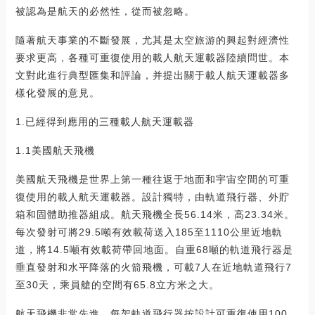
被認為是航天的必然性，從而被忽略。
隨著航天事業的不斷發展，尤其是太空旅游的興起對經濟性
要求更高，各種可重復使用的載人航天運載器陸續問世。本
文對此進行典型匯集和評論，并提出關于載人航天運載器多
樣化發展的意見。
1.已經得到應用的三種載人航天運載器
1.1美國航天飛機
美國航天飛機是世界上第一種往返于地面和宇宙空間的可重
復使用的載人航天運載器。設計獨特，由軌道飛行器、外貯
箱和固體助推器組成。航天飛機全長56.14米，高23.34米。
每次發射可將29.5噸有效載荷送入185至1110公里近地軌
道，將14.5噸有效載荷帶回地面。自重68噸的軌道飛行器是
垂直發射和水平降落的火箭飛機，可載7人在近地軌道飛行7
至30天，乘員艙的空間有65.8立方米之大。
航天飛機非常先進，每架軌道飛行器按設計可重復使用100