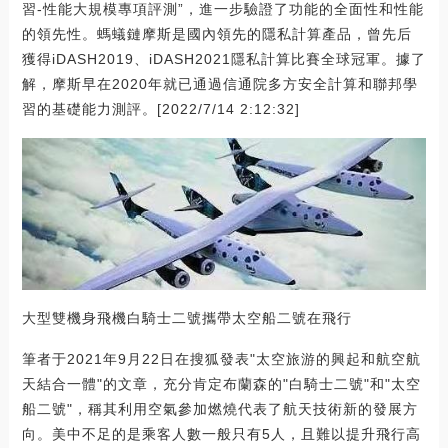
習-性能大規模專項評測”，進一步驗證了功能的全面性和性能
的領先性。螞蟻鏈摩斯是國內領先的隱私計算產品，曾先后
獲得iDASH2019、iDASH2021隱私計算比賽全球冠軍。據了
解，摩斯早在2020年就已通過信通院多方安全計算和聯邦學
習的基礎能力測評。[2022/7/14 2:12:32]
大型雙機身飛機白騎士二號攜帶太空船二號在飛行
筆者于2021年9月22日在搜狐發表"太空旅游的興起和航空航
天結合一體"的文章，充分肯定布蘭森的"白騎士二號"和"太空
船二號"，稱其利用空氣參加燃燒代表了航天技術新的發展方
向。美中不足的是乘客人數一般只有5人，且難以提升飛行高