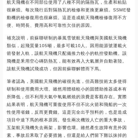
航天飛機在不同部位使用了八種不同的隔熱瓦，生產和粘貼
很麻煩。每次飛行后對隔熱瓦的檢修和更換更麻煩。SSME發
動機的檢修復用也很麻煩。這是造成航天飛機檢修復用不方
便、時間長、費用高和可靠性欠佳的原因。
補充說明，前蘇聯研制的暴風雪號航天飛機與美國航天飛機
類似，起飛質量105噸，最多可載10人。因用能源號運載火
箭發射入軌，該航天飛機只配備推力較小的軌控發動機。該
飛機是釆用空心磚防熱瓦，能有效再入大氣層并自動著陸。
該航天飛機試飛成功，但因前蘇聯解體而下馬。
筆者認為，美國航天飛機的確很先進，但高難技術太多使得
研制和使用費用大増。雖然用體積較小的固體助推器成本有
所降低，但不利用大氣中氧氣燃燒的浪費是客觀存在。實際
結果表明，航天飛機可重復使用不但不比火箭和飛船的一次
性使用省錢，反而更費錢。這是完全出乎預料的，也是造成
項目中途下馬的根本原因。發生兩次機毀人亡的重大事故，
五架航天飛機失去兩架，影響也壞。雖然產生故障有意外因
素，事故后釆取了必要措施，但還是給人們留下難以抹掉的