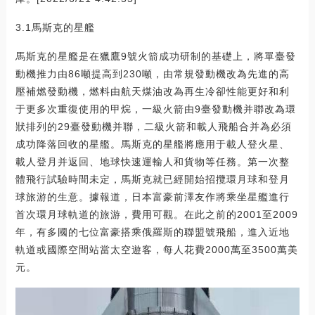
3.1馬斯克的星艦
馬斯克的星艦是在獵鷹9號火箭成功研制的基礎上，將單臺發
動機推力由86噸提高到230噸，由常規發動機改為先進的高
壓補燃發動機，燃料由航天煤油改為再生冷卻性能更好和利
于更多次重復使用的甲烷，一級火箭由9臺發動機并聯改為環
狀排列的29臺發動機并聯，二級火箭和載人飛船合并為必須
成功降落回收的星艦。馬斯克的星艦將應用于載人登火星、
載人登月并返回、地球快速運輸人和貨物等任務。第一次整
體飛行試驗時間未定，馬斯克就已經開始招攬環月球和登月
球旅游的生意。據報道，日本富豪前澤友作將乘坐星艦進行
首次環月球軌道的旅游，費用可觀。在此之前的2001至2009
年，有多國的七位富豪搭乘俄羅斯的聯盟號飛船，進入近地
軌道或國際空間站當太空遊客，每人花費2000萬至3500萬美
元。