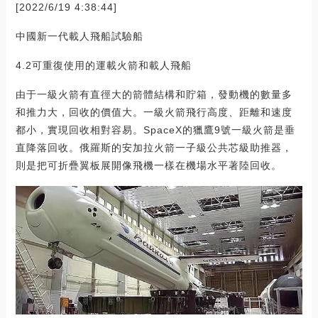
[2022/6/19 4:38:44]
中國新一代載人飛船試驗船
4.2可重復使用的運載火箭和載人飛船
由于一級火箭有直徑大的箭體結構和貯箱，發動機的數量多
和推力大，回收的價值大。一級火箭飛行高度、距離和速度
都小，實現回收相對容易。SpaceX的獵鷹9號一級火箭是垂
直降落回收。俄羅斯的安加拉火箭一子級公共芯級助推器，
則是把可折疊翼板展開像飛機一樣在機場水平著陸回收。