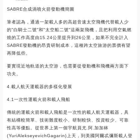
SABRE合成渦噴火箭發動機簡圖
筆者認為，通過一架載人多的高超音速太空飛機代替載人少
的"白騎士二號"和"太空船二號"這兩架飛機，且把利用空氣燃
燒的工作高度由15.24公里提升到26公里，如果不完全計入
SABRE發動機的昂貴研制成本，這種跨太空旅游的票價有望
再降低些。
要實現近地軌道的太空游，也需要從發動機和飛機兩方面下
功夫。
4.載人航天運載器的多樣化發展
4.1一次性運載火箭和載人飛船
傳統的運載火箭和載人飛船是一次性的載人航天運載器，具
有結構較簡單、技術難度較小、研制較快、投資較少、可靠
性高等優點。從世界上第一個宇航員尤.阿.加加林
(YuriAlekseyevichGagarin)上天，到美國阿爾忒彌斯載人登