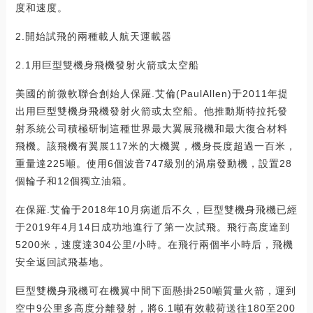
度和速度。
2.開始試飛的兩種載人航天運載器
2.1用巨型雙機身飛機發射火箭或太空船
美國的前微軟聯合創始人保羅.艾倫(PaulAllen)于2011年提
出用巨型雙機身飛機發射火箭或太空船。他推動斯特拉托發
射系統公司積極研制這種世界最大翼展飛機和最大復合材料
飛機。該飛機有翼展117米的大機翼，機身長度超過一百米，
重量達225噸。使用6個波音747級別的渦扇發動機，設置28
個輪子和12個獨立油箱。
在保羅.艾倫于2018年10月病逝后不久，巨型雙機身飛機已經
于2019年4月14日成功地進行了第一次試飛。飛行高度達到
5200米，速度達304公里/小時。在飛行兩個半小時后，飛機
安全返回試飛基地。
巨型雙機身飛機可在機翼中間下面懸掛250噸質量火箭，運到
空中9公里多高度分離發射，將6.1噸有效載荷送往180至200