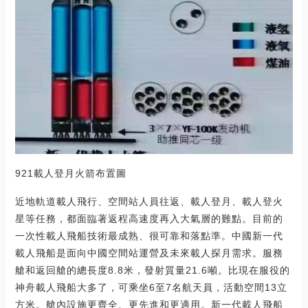
921載人登月火箭布置圖
近地軌道載人飛行、空間站人員往返、載人登月、載人登火
星等任務，都面臨著返程高速度再入大氣層的難點。目前的
一次性載人飛船技術最成熟、很可靠和落點準。中國新一代
載人飛船是面向中國空間站運營及未來載人探月需求。服務
艙和返回艙的總長度8.8米，發射質量21.6噸。比現在服役的
神舟載人飛船大多了，可乘坐6至7名航天員，活動空間13立
方米。艙內設施更齊全、更先進和更適用。新一代載人飛船