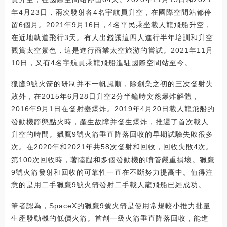
年4月23日，兩次發射各4名宇航員升空，在國際空間站都停
留6個月。2021年9月16日，4名平民乘坐載人龍飛船升空，
在近地軌道飛行3天。有人出錢讓這四人進行半年培訓和升空
觀賞太空景色，這是進行商業太空旅游的嘗試。2021年11月
10日，又有4名宇航員乘龍飛船進駐國際空間站至今。
獵鷹9號火箭的研制并不一帆風順，除創業之初的三次發射失
敗外，在2015年6月28日升空2分半鐘時突然爆炸解體，
2016年9月1日在發射臺爆炸。2019年4月20日載人龍飛船的
發動機靜態點火時，產生故障并發生爆炸，推遲了首次載人
升空的時間。獵鷹9號火箭垂直降落回收的早期試驗失敗很多
次。在2020年和2021年共58次發射和回收，回收失敗4次。
第100次回收時，著陸腿和多個發動機的噴管嚴重損壞。獵鷹
9號火箭發射和回收的可靠性一直在不斷努力提高中。值得注
意的是用二手獵鷹9號火箭發射二手載人龍飛船已經成功。
筆者認為，SpaceX的獵鷹9號火箭是使用常規較小推力批量
生產發動機的低價火箭。首創一級火箭垂直降落回收，能進