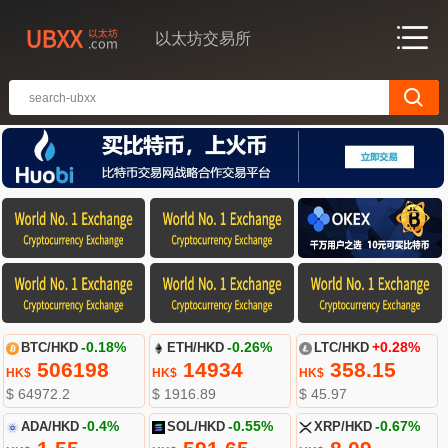
以太坊交易所
BTC/HKD
-0.18%
ETH/HKD
-0.26%
LTC/HKD
+0.28%
506198
14934
358.15
HK$
HK$
HK$
$ 64972.2
$ 1916.89
$ 45.97
ADA/HKD
-0.4%
SOL/HKD
-0.55%
XRP/HKD
-0.67%