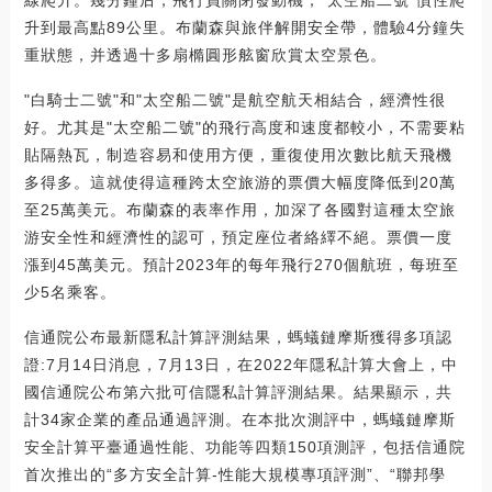
線爬升。幾分鐘后，飛行員關閉發動機，"太空船二號"慣性爬
升到最高點89公里。布蘭森與旅伴解開安全帶，體驗4分鐘失
重狀態，并透過十多扇橢圓形舷窗欣賞太空景色。
"白騎士二號"和"太空船二號"是航空航天相結合，經濟性很
好。尤其是"太空船二號"的飛行高度和速度都較小，不需要粘
貼隔熱瓦，制造容易和使用方便，重復使用次數比航天飛機
多得多。這就使得這種跨太空旅游的票價大幅度降低到20萬
至25萬美元。布蘭森的表率作用，加深了各國對這種太空旅
游安全性和經濟性的認可，預定座位者絡繹不絕。票價一度
漲到45萬美元。預計2023年的每年飛行270個航班，每班至
少5名乘客。
信通院公布最新隱私計算評測結果，螞蟻鏈摩斯獲得多項認
證:7月14日消息，7月13日，在2022年隱私計算大會上，中
國信通院公布第六批可信隱私計算評測結果。結果顯示，共
計34家企業的產品通過評測。在本批次測評中，螞蟻鏈摩斯
安全計算平臺通過性能、功能等四類150項測評，包括信通院
首次推出的“多方安全計算-性能大規模專項評測”、“聯邦學