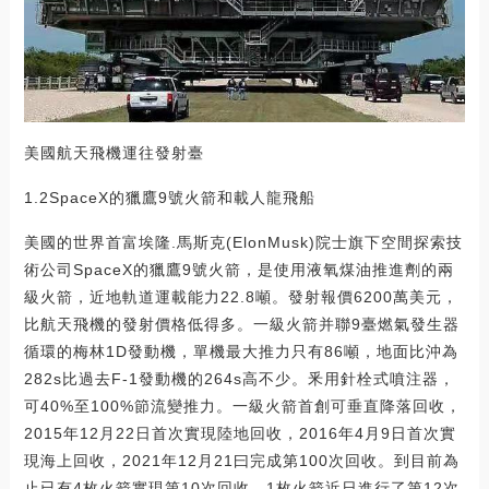
美國航天飛機運往發射臺
1.2SpaceX的獵鷹9號火箭和載人龍飛船
美國的世界首富埃隆.馬斯克(ElonMusk)院士旗下空間探索技
術公司SpaceX的獵鷹9號火箭，是使用液氧煤油推進劑的兩
級火箭，近地軌道運載能力22.8噸。發射報價6200萬美元，
比航天飛機的發射價格低得多。一級火箭并聯9臺燃氣發生器
循環的梅林1D發動機，單機最大推力只有86噸，地面比沖為
282s比過去F-1發動機的264s高不少。釆用針栓式噴注器，
可40%至100%節流變推力。一級火箭首創可垂直降落回收，
2015年12月22日首次實現陸地回收，2016年4月9日首次實
現海上回收，2021年12月21曰完成第100次回收。到目前為
止已有4枚火箭實現第10次回收，1枚火箭近日進行了第12次