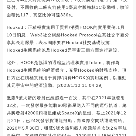
發射。不回收的二級火箭使用1臺真空版梅林1C發動機，噴管
面積比117，真空比沖可達336s。
Hooked：正積極實施用于質押/消費HOOK的實用案例:1月
10日消息，Web3社交網絡Hooked Protocol在其社交平臺分
享其長期愿景，表示團隊要在Hooked社交基礎設施、
Hooked生態系統以及Hooked元宇宙三個方面進行建設。
此外，HOOK是協議的通縮型治理和實用Token，將作為
Hooked生態系統的經濟媒介，充當Hooked的財務支柱。項
目方正在積極實施用于質押/消費HOOK的實用案例，以推動
其元宇宙中的經濟流動。[2023/1/10 11:04:29]
獵鷹9號火箭的發射已經超過一百次，其中在2021年就發射
32次。一次發射最多能將60顆衛星送入不同的運行軌道，總
共將發射42000顆衛星組成SpaceX的星鏈。截止2021年12
月21日，已24次發射貨運龍飛船，向國際空間站運送補給。
2020年5月30日，獵鷹9號火箭和載人龍飛船首次送2名宇航
員升空，在國際空間站停留64天。2020年11月15日和2021