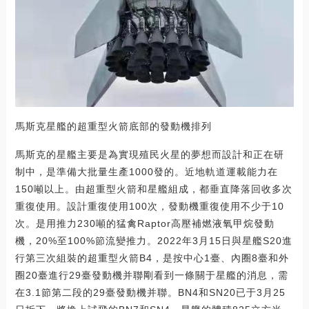
馬斯克星艦的超重型火箭底部的發動機排列
馬斯克的星艦主要是為實現殖民火星的夢想而設計和正在研
制中，是準備大批量生產1000發的。近地軌道運載能力在
150噸以上。由超重型火箭和星艦組成，都垂直降落回收多次
重復使用。設計重復使用100次，發動機重復使用不少于10
次。是用推力230噸的猛禽Raptor高壓補燃液氧甲烷發動
機，20%至100%節流變推力。2022年3月15日與星艦S20進
行第三次組裝的超重型火箭B4，是按中心1臺、內圈8臺和外
圈20臺進行29臺發動機并聯剛看到一條關于星艦的消息，需
在3.1節第二段的29臺發動機并聯。BN4和SN20已于3月25