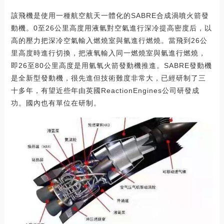
該飛機是使用一種航空航天一體化的SABRE合成渦噴火箭發
動機。0至26公里高度用液氫對空氣進行深冷提高密度后，以
高的壓力把深冷空氣輸入燃燒室與氫進行燃燒。當飛到26公
里高度時進行切換，把液氧輸入同一燃燒室與氫進行燃燒，
即26至80公里高度是用氫氧火箭發動機推進。SABRE發動機
是全新型發動機，很先進但技術難度非常大，已經研制了三
十多年，有望近些年由英國ReactionEngines公司研發成
功。國內也有單位在研制。