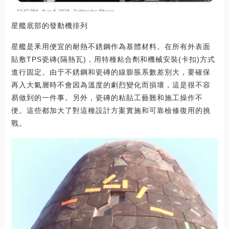
星艦底部的發動機排列
星艦是釆用便宜的耐熱不銹鋼作為基體材料。在所有外表面
貼敷TPS瓷磚(隔熱瓦)，用特種粘合劑和機械安裝(卡扣)方式
進行固定。由于不銹鋼和瓷磚的線膨脹系數差別大，要確保
再入大氣層時不會因為溫度的劇烈變化而損壞，這是很不容
易做到的一件事。另外，瓷磚的粘貼工藝難和施工操作不
便。這些都加大了對這種設計方案實施和可靠檢修復用的挑
戰。