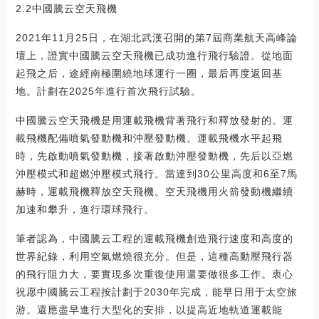
2.2中國騰云空天飛機
2021年11月25日，在湖北武漢召開的第7屆商業航天高峰論
壇上，證實中國騰云空天飛機已成功進行飛行驗證。從地面
起飛之后，途經南極圍繞地球運行一圈，最后再度返回基
地。計劃在2025年進行首次飛行試驗。
中國騰云空天飛機是用運載飛機背著飛行和釋放發射的。運
載飛機配備噴氣發動機和沖壓發動機。運載飛機水平起飛
時，先啟動噴氣發動機，接著啟動沖壓發動機，先后以亞燃
沖壓模式和超燃沖壓模式飛行。當達到30公里高度和6至7馬
赫時，運載飛機釋放空天飛機。空天飛機用火箭發動機繼續
加速和攀升，進行環球飛行。
筆者認為，中國騰云工程的運載飛機創造飛行速度和高度的
世界紀錄，利用空氣燃燒很充分。但是，這種高動壓飛行器
的飛行阻力大，要實現多次重復使用還要做很多工作。衷心
祝愿中國騰云工程按計劃于2030年完成，能早日用于太空旅
游。還應盡早進行大型化的安排，以提高近地軌道運載能