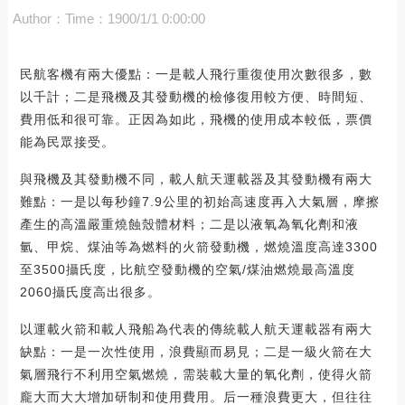
Author：
Time：1900/1/1 0:00:00
民航客機有兩大優點：一是載人飛行重復使用次數很多，數
以千計；二是飛機及其發動機的檢修復用較方便、時間短、
費用低和很可靠。正因為如此，飛機的使用成本較低，票價
能為民眾接受。
與飛機及其發動機不同，載人航天運載器及其發動機有兩大
難點：一是以每秒鐘7.9公里的初始高速度再入大氣層，摩擦
產生的高溫嚴重燒蝕殼體材料；二是以液氧為氧化劑和液
氫、甲烷、煤油等為燃料的火箭發動機，燃燒溫度高達3300
至3500攝氏度，比航空發動機的空氣/煤油燃燒最高溫度
2060攝氏度高出很多。
以運載火箭和載人飛船為代表的傳統載人航天運載器有兩大
缺點：一是一次性使用，浪費顯而易見；二是一級火箭在大
氣層飛行不利用空氣燃燒，需裝載大量的氧化劑，使得火箭
龐大而大大增加研制和使用費用。后一種浪費更大，但往往