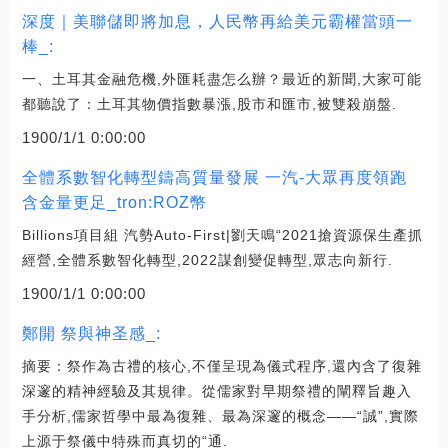
深度｜美聯儲即將加息，人民幣再給美元霸權當頭一
棒_:
一、土耳其金融危機,外匯耗盡怎么辦？最近的新聞,大家可能
都聽說了：土耳其物價指數暴漲,股市和匯市,被雙殺崩盤.
1900/1/1 0:00:00
全體系數智化轉型鑄高質量發展 一汽-大眾再度領跑
含金量更足_tron:ROZ幣
Billions項目組 汽勢Auto-First|劉天鳴“2021搶資源保生產抓
經營,全體系數智化轉型,2022謀創變促轉型,眾志向新行.
1900/1/1 0:00:00
鄭開 祭與神圣感_:
摘要：祭作為古禮的核心,不僅呈現為儀式程序,還內含了復雜
深邃的精神經驗及其規律。從儒家對早期祭禮的闡釋旨趣入
手分析,儒家哲學中最為復雜、最為深邃的概念——“誠”,實際
上源于祭儀中特殊而真切的“通.