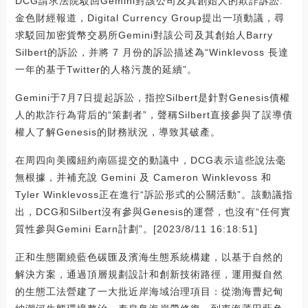
DCG請求法院駁回Gemini對該公司及其創始人的欺詐訴訟:
金色財經報道，Digital Currency Group提出一項動議，尋
求駁回加密貨幣交易所Gemini對該公司及其創始人Barry
Silbert的訴訟，并將 7 月份的訴訟描述為“Winklevoss 長達
一年的基于Twitter的人格污蔑的延續”。
Gemini于7月7日提起訴訟，指控Silbert是針對Genesis債權
人的欺詐行為背后的“策劃者”，聲稱Silbert直接參與了誤導債
權人了解Genesis的財務狀況，導致其破產。
在周四向美國紐約南區提交的動議中，DCG表示這些說法毫
無根據，并補充說 Gemini 及 Cameron Winklevoss 和
Tyler Winklevoss正在進行“訴訟形式的公關活動”。該動議指
出，DCG和Silbert沒有參與Genesis的運營，也沒有“任何實
質性參與Gemini Earn計劃”。[2023/8/11 16:18:51]
正和生態圍繞藍色碳匯及濱海生態系統構建，以基于自然的
解決方案，通過頂層規劃設計和創新技術路徑，運用擬自然
的生態工法營建了一大批近岸海域治理項目：從渤海曹妃甸