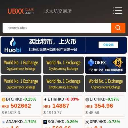
以太坊交易所
BTC/HKD
-0.15%
ETH/HKD
+0.03%
LTC/HKD
-0.37%
502662
14887
354.96
HK$
HK$
HK$
$ 64518.3
$ 1910.77
$ 45.56
ADA/HKD
-1.74%
SOL/HKD
-0.29%
XRP/HKD
-0.73%