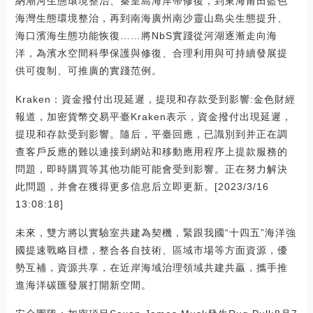
納潮河生態環境整治、秦皇島海岸帶修復，到東海莆田藍色
海灣生態環境整治，再到南海廣州南沙靈山島尖生態提升、
海口濱海生態功能恢復……將NbS實踐從河湖逐漸走向海
洋，為濱水空間科學保護與修復、合理利用與可持續發展提
供可復制、可推廣的實踐范例。
Kraken：資金撥付出現延遲，提現和存款受到影響:金色財經
報道，加密貨幣交易平臺Kraken表示，資金撥付出現延遲，
提現和存款受到影響。隨后，平臺回應，已識別到并正在調
查客戶反應的難以連接到網站和移動應用程序上提款服務的
問題，即時購買等其他功能可能會受到影響。正在努力解決
此問題，并會在獲得更多信息后立即更新。[2023/3/16
13:08:18]
未來，雙方將以實驗室共建為契機，緊跟我國“十四五”海洋強
國提速戰略目標，整合各自技術、區域市場等方面資源，優
勢互補，資源共享，在近岸海域治理領域共建共贏，攜手推
進海洋碳匯發展打開新空間。