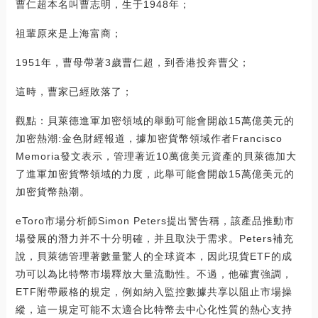
曹仁超本名叫曹志明，生于1948年；
祖輩原來是上海富商；
1951年，曹母帶著3歲曹仁超，到香港投奔曹父；
這時，曹家已經敗落了；
觀點：貝萊德進軍加密領域的舉動可能會開啟15萬億美元的
加密熱潮:金色財經報道，據加密貨幣領域作者Francisco
Memoria發文表示，管理著近10萬億美元資產的貝萊德加大
了進軍加密貨幣領域的力度，此舉可能會開啟15萬億美元的
加密貨幣熱潮。
eToro市場分析師Simon Peters提出警告稱，該產品推動市
場發展的潛力并不十分明確，并且取決于需求。Peters補充
說，貝萊德管理著數量驚人的全球資本，因此現貨ETF的成
功可以為比特幣市場釋放大量流動性。不過，他確實強調，
ETF附帶嚴格的規定，例如納入監控數據共享以阻止市場操
縱，這一規定可能不太適合比特幣去中心化性質的熱心支持