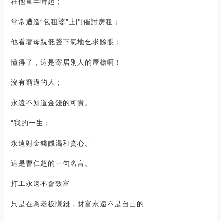
在他童年時起；
常常遭逢“包租婆”上門催討房租；
他看著母親低聲下氣地乞求賒賬；
懂得了，這是寄居別人的屋檐啊！
沒有窮過的人；
永遠不知道金錢的可貴。
“我的一生；
永遠對金錢饑渴和貪心。”
這是曹仁超的一句名言。
打工永遠不會致富
只是在為老板賺錢，財富永遠不是自己的