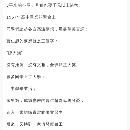
3平米的小屋，月租也要千元以上港幣。
1967年高中畢業的聚會上；
同學們談起各自高遠夢想，用盡華美言詞；
曹仁超的夢想就是三個字：
“賺大錢”；
沒有掩飾、沒有文雅，全班哄堂大笑。
很多同學上了大學；
中學畢業后；
家里窮，成績也差的曹仁超為母親分憂；
進入一家紡織廠當維修實習生；
后來，又轉到一家假發廠做工；