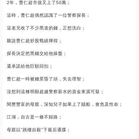
2年，曹仁超市值又上了50萬；
這時，曹仁超偶然認識了一位警察探長；
這老兄收了不少黑道的錢，正想洗白；
聽說曹仁超炒股戰績輝煌；
探長決定把黑錢交給他操盤；
還承諾給他巨額回扣；
曹仁超一時被錢景昏了頭，失去理智；
沒想到這種明顯超越警察薪水的資金來源可疑；
閱歷豐富的母親，深知兒子如果上了賊船，會危及性命；
江湖，自古是一條不歸路；
母親以“跳樓自殺”下最后通牒；