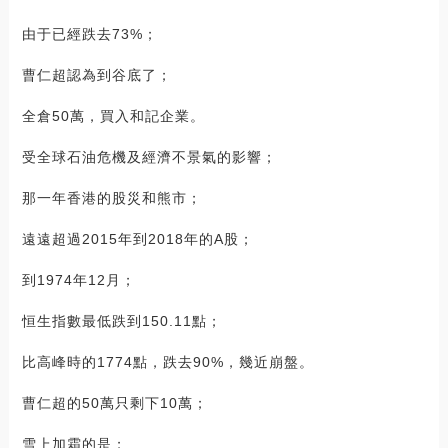
由于已經跌去73%；
曹仁超認為到谷底了；
全倉50萬，買入和記企業。
受全球石油危機及經濟不景氣的影響；
那一年香港的股災和熊市；
遠遠超過2015年到2018年的A股；
到1974年12月；
恒生指數最低跌到150.11點；
比高峰時的1774點，跌去90%，幾近崩盤。
曹仁超的50萬只剩下10萬；
雪上加霜的是；