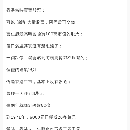
香港當時買賣股票；
可以“賒購”大量股票，兩周后再交錢；
曹仁超最高時曾賒買100萬市值的股票；
但口袋里其實沒有幾毛錢了；
一個跌停，就會虧到街頭賣腎都不夠還的；
但他的運氣很好；
恰逢香港牛市，基本上沒有虧過；
曾經一天賺到3萬元；
僅兩年就賺到將近50倍；
到1971年，5000元已變成20多萬元；
當時，香港人一年薪水也不過三四千元。