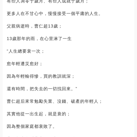
有些人凋零于歲月、有些人成就于歲月；
更多人在不甘心中，慢慢接受一個平庸的人生。
父親病逝時，曹仁超13歲；
13歲那年的雨，在心里淋了一生
“人生總要衰一次；
愈年輕遭災愈好；
因為年輕輸得慘，買的教訓就深；
還有時間，把失去的一切找回來。”
曹仁超后來常勉勵失業、沒錢、破產的年輕人；
其實他從一出生起，就是衰的；
因為整個家庭都衰敗了。