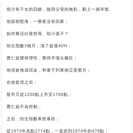
很少有子女的回饋，能與父母的無私，劃上一個等號。
他面朝怒海，一整夜沒有回家；
如何養活白發慈母、幼小孩子？
恒生指數3個月，漲了超過40%；
曹仁超變得理性，覺得市場太瘋狂；
他清倉換成現金，和妻子到東南亞度蜜月；
在他套現之后；
股市又從1200點上升至1700點；
曹仁超不為所動；
之后，恒生指數果然暴跌；
從1973年高點1774點，一直跌到1974年的478點；