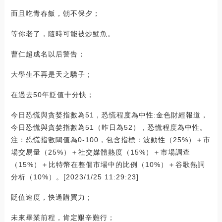
而且吃青春飯，朝不保夕；
等你老了，隨時可能被炒魷魚。
曹仁超成名以后警告；
大學生不再是天之驕子；
在過去50年貶值十分快；
今日恐慌與貪婪指數為51，恐慌程度為中性:金色財經報道，
今日恐慌與貪婪指數為51（昨日為52），恐慌程度為中性。
注：恐慌指數閾值為0-100，包含指標：波動性（25%）＋市
場交易量（25%）＋社交媒體熱度（15%）＋市場調查
（15%）＋比特幣在整個市場中的比例（10%）＋谷歌熱詞
分析（10%）。[2023/1/25 11:29:23]
貶值速度，快過購買力；
未來畢業前程，肯定艱辛難行；