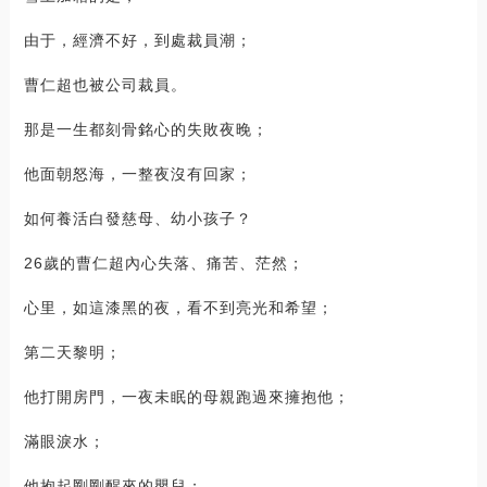
由于，經濟不好，到處裁員潮；
曹仁超也被公司裁員。
那是一生都刻骨銘心的失敗夜晚；
他面朝怒海，一整夜沒有回家；
如何養活白發慈母、幼小孩子？
26歲的曹仁超內心失落、痛苦、茫然；
心里，如這漆黑的夜，看不到亮光和希望；
第二天黎明；
他打開房門，一夜未眠的母親跑過來擁抱他；
滿眼淚水；
他抱起剛剛醒來的嬰兒；