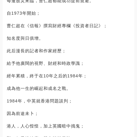
每逢股災來臨，曹仁超都能成功提前規避。
自1973年開始；
曹仁超在《信報》撰寫財經專欄《投資者日記》；
知名度與日俱增。
此后漫長的記者和作家經歷；
給予他廣闊的視野、財經和時政學識；
經年累積，終于在10年之后的1984年；
成為他一生的崛起和成名之戰。
1984年，中英就香港問題談判；
因為前途未卜；
港人，人心惶惶，加上英國暗中搗鬼；