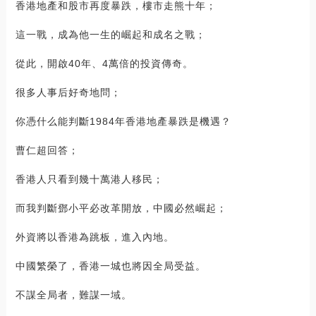
香港地產和股市再度暴跌，樓市走熊十年；
這一戰，成為他一生的崛起和成名之戰；
從此，開啟40年、4萬倍的投資傳奇。
很多人事后好奇地問；
你憑什么能判斷1984年香港地產暴跌是機遇？
曹仁超回答；
香港人只看到幾十萬港人移民；
而我判斷鄧小平必改革開放，中國必然崛起；
外資將以香港為跳板，進入內地。
中國繁榮了，香港一城也將因全局受益。
不謀全局者，難謀一域。