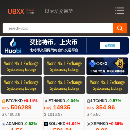
以太坊交易所
BTC/HKD
+0.14%
ETH/HKD
-0.04%
LTC/HKD
-0.57%
506289
14935
354.96
HK$
HK$
HK$
$ 64983.8
$ 1916.97
$ 45.56
ADA/HKD
-0.53%
SOL/HKD
+1.04%
XRP/HKD
+0.69%