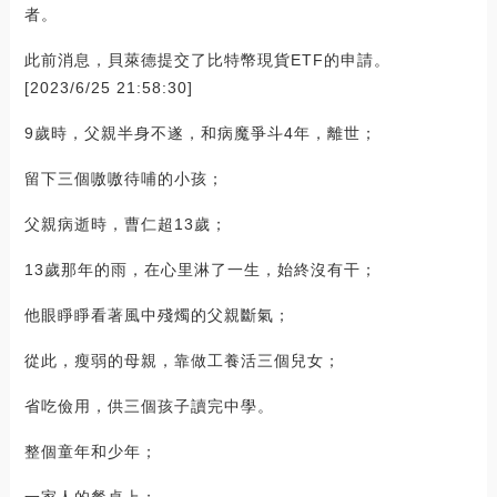
者。
此前消息，貝萊德提交了比特幣現貨ETF的申請。
[2023/6/25 21:58:30]
9歲時，父親半身不遂，和病魔爭斗4年，離世；
留下三個嗷嗷待哺的小孩；
父親病逝時，曹仁超13歲；
13歲那年的雨，在心里淋了一生，始終沒有干；
他眼睜睜看著風中殘燭的父親斷氣；
從此，瘦弱的母親，靠做工養活三個兒女；
省吃儉用，供三個孩子讀完中學。
整個童年和少年；
一家人的餐桌上；