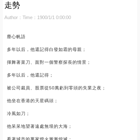
走勢
Author：
Time：1900/1/1 0:00:00
塵心帆語
多年以后，他還記得白發如霜的母親；
揮舞著菜刀、面對一個警察探長的情景；
多年以后，他還記得；
被公司裁員、股票從50萬虧到零頭的失業之夜；
他坐在香港的天星碼頭；
冷風如刀；
他呆呆地望著遠處無垠的大海；
看著城市的萬家燈火漸漸熄滅；