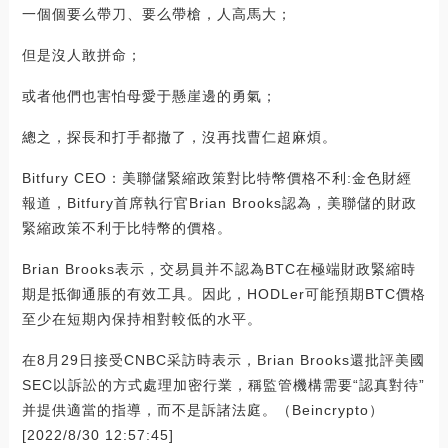
一個個要么帶刀、要么帶槍，人高馬大；
但是沒人敢拼命；
或者他們也害怕母愛于懸崖邊的勇氣；
總之，探長和打手都撤了，沒再找曹仁超麻煩。
Bitfury CEO：美聯儲緊縮政策對比特幣價格不利:金色財經
報道，Bitfury首席執行官Brian Brooks認為，美聯儲的財政
緊縮政策不利于比特幣的價格。
Brian Brooks表示，交易員并不認為BTC在極端財政緊縮時
期是抵御通脹的有效工具。因此，HODLer可能預期BTC價格
至少在短期內保持相對較低的水平。
在8月29日接受CNBC采訪時表示，Brian Brooks還批評美國
SEC以訴訟的方式處理加密行業，稱監管機構需要“認真對待”
并提供適當的指導，而不是訴諸法庭。（Beincrypto）
[2022/8/30 12:57:45]