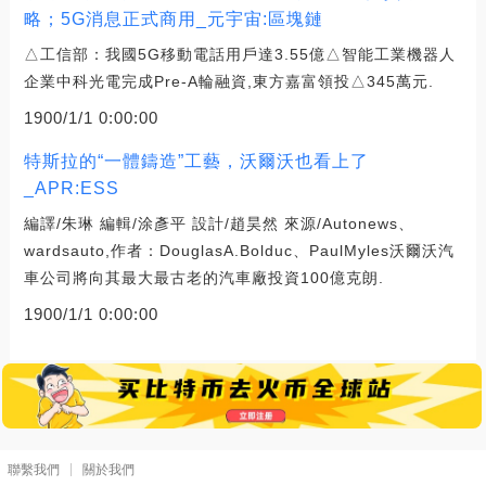
略；5G消息正式商用_元宇宙:區塊鏈
△工信部：我國5G移動電話用戶達3.55億△智能工業機器人
企業中科光電完成Pre-A輪融資,東方嘉富領投△345萬元.
1900/1/1 0:00:00
特斯拉的“一體鑄造”工藝，沃爾沃也看上了
_APR:ESS
編譯/朱琳 編輯/涂彥平 設計/趙昊然 來源/Autonews、
wardsauto,作者：DouglasA.Bolduc、PaulMyles沃爾沃汽
車公司將向其最大最古老的汽車廠投資100億克朗.
1900/1/1 0:00:00
聯繫我們
關於我們