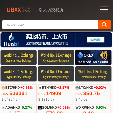
以太坊交易所
BTC/HKD
+0.91%
ETH/HKD
+2.17%
LTC/HKD
+0.02%
506061
14909
350.75
HK$
HK$
HK$
$ 64954.5
$ 1913.57
$ 45.02
ADA/HKD
-0.27%
SOL/HKD
+0.09%
XRP/HKD
-0.93%