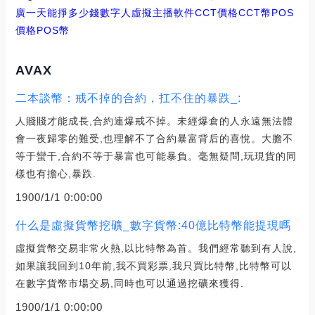
廣一天能掙多少錢
數字人虛擬主播軟件CCT價格
CCT幣POS
價格
POS幣
AVAX
二本談幣：戒不掉的合約，扛不住的暴跌_:
人賤賤才能成長,合約連爆戒不掉。未經爆倉的人永遠無法體
會一夜歸零的難受,也理解不了合約暴富背后的喜悅。大膽不
等于蠻干,合約不等于暴富也可能暴負。毫無疑問,玩現貨的同
樣也有擔心,暴跌.
1900/1/1 0:00:00
什么是虛擬貨幣挖礦_數字貨幣:40億比特幣能提現嗎
虛擬貨幣交易非常火熱,以比特幣為首。我們經常聽到有人說,
如果讓我回到10年前,我不買彩票,我只買比特幣,比特幣可以
在數字貨幣市場交易,同時也可以通過挖礦來獲得.
1900/1/1 0:00:00