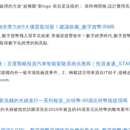
啟用的方改“超橢圓”新logo 前后是這樣的： 當時傳聞稱,設計費用高達
倍潛力的5大優質龍頭股！建議收藏_數字貨幣:RMB
碼,數字貨幣飛入尋常百姓家,準備迎接豐收年！數字經濟時代,數字貨
取得數字化經濟的制高點.
；百度戰略投資汽車智能駕駛系統供應商｜投資速遞_START
,實時跟蹤國內外一級市場投融資事件。2、轉載請注明來源自IT桔子,侵權
com.
特幣黑客洗錢的夫婦進行一系列報道_比特幣:40億比特幣能提現嗎
夫婦被指控試圖清洗在2016年被盜的45億美元比特幣的離奇案件將成為