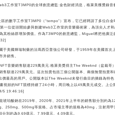
Web3工作室T3MP0的全球創意總監:金色財經消息，格萊美獲獎錄音藝術
3社區的數字工作室T3MP0（“tempo”）宣布，它已經聘請了多位白金
l是第一位從頭開始參與創建Web3工作室的音樂藝術家，為頂尖人才
為其粉絲群增加價值。作為T3MP0的創意總監，Miguel將把他廣泛
:32]
屬于美國輝瑞制藥的法瑪西亞普強公司研發，于1959年在美國首次
市并銷售。
NFT音樂銷售額達229萬美元:格萊美獎得主The Weeknd（盆栽哥）通過
銷售額達229萬美元。這次拍賣包括三個公開版本、兩個無聲拍賣
出價最高的用戶。公開版本以The Weeknd未發行曲目的摘錄為特
動畫視頻的NFT競標持續了24小時，周日晚上以49萬美元成交。上公
/5 19:46:16]
珀酸鈉在2019年、2020年、2021年上半年的銷售額分別約為12.2
5mg、250mg、500mg等規格。占市場主導的規格為40mg，注射用
額分別約為9.69億元、7.99億元、4.09億元。