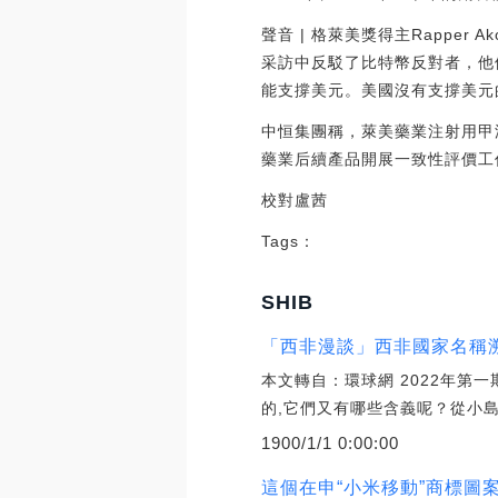
聲音 | 格萊美獎得主Rapper
采訪中反駁了比特幣反對者，他
能支撐美元。美國沒有支撐美元的自
中恒集團稱，萊美藥業注射用甲
藥業后續產品開展一致性評價工
校對盧茜
Tags：
SHIB
「西非漫談」西非國家名稱溯
本文轉自：環球網 2022年第
的,它們又有哪些含義呢？從小島
1900/1/1 0:00:00
這個在申“小米移動”商標圖案雷