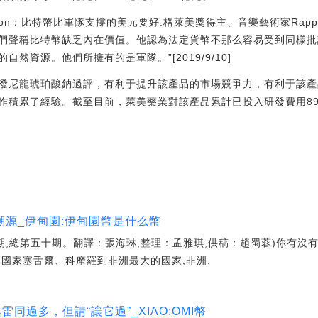
 Akon：比特幣比軍隊支撐的美元要好:格萊美獎得主、音樂藝術家Rappe
們聲稱比特幣缺乏內在價值。他認為法定貨幣不那么容易受到同樣批
然資源。他們所擁有的是軍隊。”[2019/9/10]
潑尼龍琥珀酸鈉過評，有利于提升該產品的市場競爭力，有利于該產
作積累了經驗。截至目前，萊美藥業對該產品累計已投入研發費用899
源_伊甸園:伊甸園幣是什么幣
一期,總第五十期。翻譯：張海琳,整理：孟雅琪,供稿：趙蜀蓉)你有
國家塞舌爾、科摩羅到非洲最大的國家,非洲.
同過多，但請“讓它過”_XIAO:OMI幣