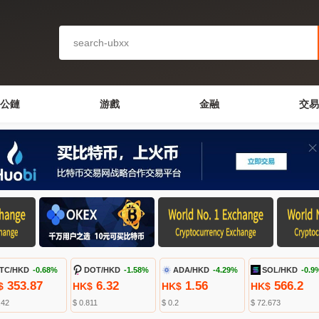
公鏈
游戲
金融
交易
TC/HKD
-0.68%
DOT/HKD
-1.58%
ADA/HKD
-4.29%
SOL/HKD
-0.9
353.87
6.32
1.56
566.2
$
HK$
HK$
HK$
.42
$ 0.811
$ 0.2
$ 72.673