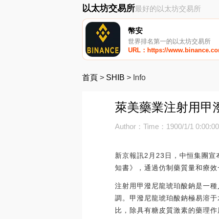
以太坊交易所
最好的以太坊交易所
幣安
世界排名第一的以太坊交易所
URL：https://www.binance.c
首頁
>
SHIB
>
Info
萊美藥業注射用甲潑
Author：
Time：1900/1/1 0:00:0
新京報訊2月23日，中恒集團
知書》，通過仿制藥質量和療效
注射用甲潑尼龍琥珀酸鈉是一種
調。甲潑尼龍琥珀酸鈉極易溶于
比，除具有糖皮質激素的藥理作