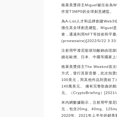
格萊美獎得主Miguel被任命為
作室T3MP0的全球創意總監。
為A-List人才和品牌創建Web
擔任其全球創意總監。Migue
會，通過利用NFT等技術和平臺
(prnewswire)[2022/5/22 3:33
注射用甲潑尼龍琥珀酸鈉由現隸
續在歐洲、日本、中國等國家上
格萊美獎得主The Weeknd首次
方式，發行其新音樂，此次拍賣
100美元，而其他作品則賣給了
140萬美元。 擁有完整歌曲的
元。（CryptoBriefing）[2021/4
米內網數據顯示，注射用甲潑尼龍琥
元，包含20mg、40mg、12
2020年、2021年上半年的銷售