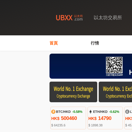
以太坊交易所
首頁
行情
BTC/HKD
-0.58%
ETH/HKD
-0.62%
L
500460
14790
HK$
HK$
HK
$ 64235.6
$ 1898.38
$ 45