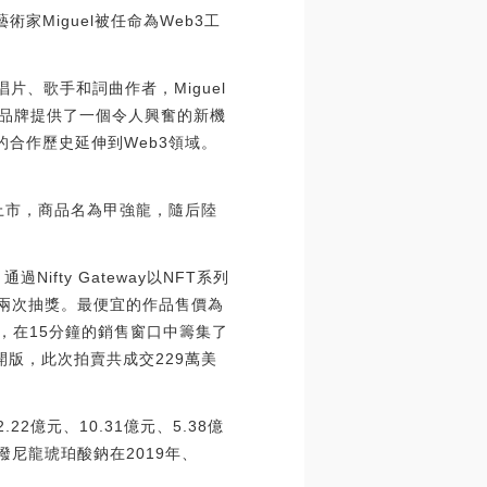
家Miguel被任命為Web3工
唱片、歌手和詞曲作者，Miguel
和品牌提供了一個令人興奮的新機
的合作歷史延伸到Web3領域。
上市，商品名為甲強龍，隨后陸
Nifty Gateway以NFT系列
和兩次抽獎。最便宜的作品售價為
色，在15分鐘的銷售窗口中籌集了
開版，此次拍賣共成交229萬美
2億元、10.31億元、5.38億
甲潑尼龍琥珀酸鈉在2019年、