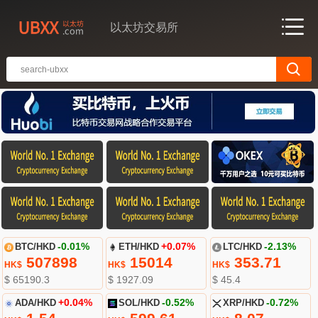
以太坊交易所
BTC/HKD
-0.01%
ETH/HKD
+0.07%
LTC/HKD
-2.13%
507898
15014
353.71
HK$
HK$
HK$
$ 65190.3
$ 1927.09
$ 45.4
ADA/HKD
+0.04%
SOL/HKD
-0.52%
XRP/HKD
-0.72%