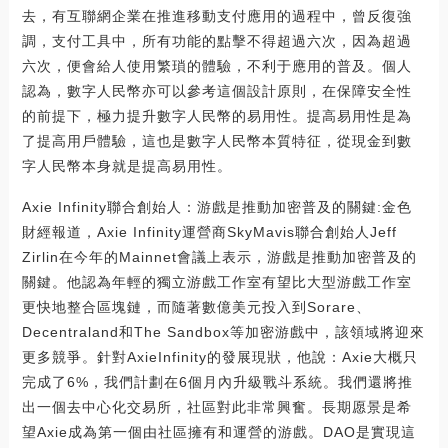
去，有互聯網企業在推進移動支付應用的過程中，曾反復強
調，支付工具中，所有功能的點擊不得超過六次，因為超過
六次，便會給人使用繁瑣的體驗，不利于應用的普及。個人
認為，數字人民幣亦可以參考這個設計原則，在保障安全性
的前提下，極力提升數字人民幣的易用性。提高易用性是為
了提高用戶體驗，這也是數字人民幣本質特征，從現金到數
字人民幣本身就是提高易用性。
Axie Infinity聯合創始人：游戲是推動加密普及的關鍵:金色
財經報道，Axie Infinity運營商SkyMavis聯合創始人Jeff
Zirlin在今年的Mainnet會議上表示，游戲是推動加密普及的
關鍵。他認為年輕的獨立游戲工作室有望比大型游戲工作室
更快地整合區塊鏈，而隨著數億美元投入到Sorare、
Decentraland和The Sandbox等加密游戲中，該領域將迎來
更多競爭。針對AxieInfinity的發展現狀，他說：Axie大概只
完成了6%，我們計劃在6個月內升級戰斗系統。我們還將推
出一個去中心化交易所，社區對此非常興奮。長期愿景是希
望Axie成為第一個由社區擁有和運營的游戲。DAO是實現這