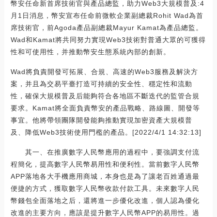
幣安任命新首席技術官與產品總監，助力Web3大規模普及:4
月1日消息，幣安宣布任命前微軟企業副總裁Rohit Wad為首
席技術官，前Agoda產品副總裁Mayur Kamat為產品總監。
Wad和Kamat將共同努力實現Web3技術對普通大眾的可獲得
性和可使用性，并推動幣安生態系統內部的創新。
Wad將負責開發可拓展、合規、高速的Web3服務及解決方
案，并且為交易平臺打造可持續的安全性、穩定性和流動
性，確保大規模普及后能夠符合各地區不斷迭代的監管合規
要求。Kamat將全面負責幣安的產品戰略、路線圖、開發等
事宜。他將帶領團隊開發能夠推動實現加密資產大規模普
及、降低Web3技術使用門檻的產品。[2022/4/1 14:32:13]
其一、在推廣數字人民幣應用的過程中，要強調支付流
程簡化，提高數字人民幣易用性和便利性。當前數字人民幣
APP落地各大手機應用商城，本身也是為了讓老百姓通過最
便捷的方式，獲取數字人民幣收款付款工具。未來數字人民
幣錢包全面落地之后，還將進一步優化改進，個人認為優化
改進的主要方向，應該是提升數字人民幣APP的易用性。過