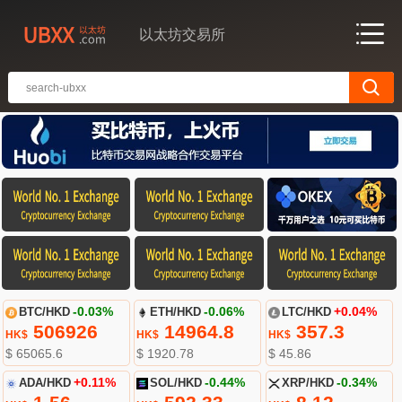
以太坊交易所
BTC/HKD
-0.03%
ETH/HKD
-0.06%
LTC/HKD
+0.04%
506926
14964.8
357.3
HK$
HK$
HK$
$ 65065.6
$ 1920.78
$ 45.86
ADA/HKD
+0.11%
SOL/HKD
-0.44%
XRP/HKD
-0.34%