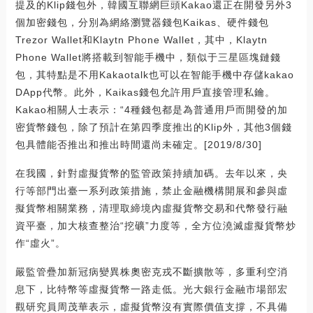
提及的Klip錢包外，韓國互聯網巨頭Kakao還正在開發另外3
個加密錢包，分別為網絡瀏覽器錢包Kaikas、硬件錢包
Trezor Wallet和Klaytn Phone Wallet，其中，Klaytn
Phone Wallet將搭載到智能手機中，類似于三星區塊鏈錢
包，其特點是不用Kakaotalk也可以在智能手機中存儲kakao
DApp代幣。此外，Kaikas錢包允許用戶直接管理私鑰。
Kakao相關人士表示：“4種錢包都是為普通用戶而開發的加
密貨幣錢包，除了預計在第四季度推出的Klip外，其他3個錢
包具體能否推出和推出時間還尚未確定。[2019/8/30]
在我國，針對虛擬貨幣的監管政策持續加碼。去年以來，央
行等部門出臺一系列政策措施，禁止金融機構開展和參與虛
擬貨幣相關業務，清理取締境內虛擬貨幣交易和代幣發行融
資平臺，加大核查整治“挖礦”力度等，全方位澆滅虛擬貨幣炒
作“虛火”。
嚴監管疊加新冠病變異株奧密克戎不斷擴散等，多重利空消
息下，比特幣等虛擬貨幣一路走低。光大銀行金融市場部宏
觀研究員周茂華表示，虛擬貨幣沒有實際價值支撐，不具備