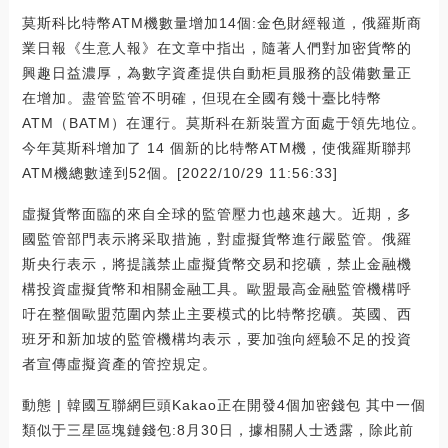
莫斯科比特幣ATM機數量增加14個:金色財經報道，俄羅斯商
業日報《生意人報》在文章中指出，隨著人們對加密貨幣的
興趣日益濃厚，為數字資產提供自動柜員服務的設備數量正
在增加。盡管監管不明確，但現在全國有幾十臺比特幣
ATM（BATM）在運行。莫斯科在新裝置方面處于領先地位。
今年莫斯科增加了 14 個新的比特幣ATM機，使俄羅斯聯邦
ATM機總數達到52個。[2022/10/29 11:56:33]
虛擬貨幣面臨的來自全球的監管壓力也越來越大。近期，多
國監管部門表示將采取措施，對虛擬貨幣進行嚴監管。俄羅
斯央行表示，將提議禁止虛擬貨幣交易和挖礦，禁止金融機
構投資虛擬貨幣和相關金融工具。歐盟最高金融監管機構呼
吁在整個歐盟范圍內禁止主要模式的比特幣挖礦。英國、西
班牙和新加坡的監管機構均表示，要加強向經驗不足的投資
者宣傳虛擬資產的管控規定。
動態 | 韓國互聯網巨頭Kakao正在開發4個加密錢包 其中一個
類似于三星區塊鏈錢包:8月30日，據相關人士透露，除此前