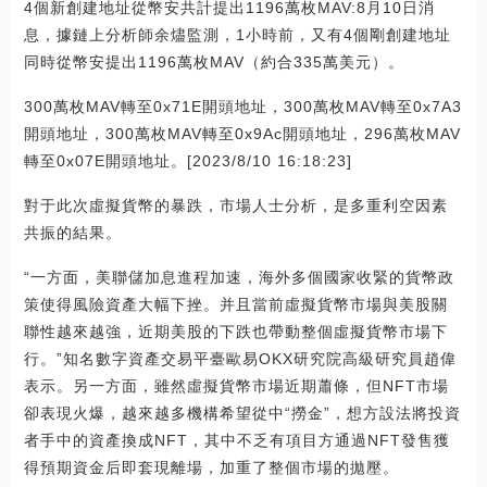
4個新創建地址從幣安共計提出1196萬枚MAV:8月10日消
息，據鏈上分析師余燼監測，1小時前，又有4個剛創建地址
同時從幣安提出1196萬枚MAV（約合335萬美元）。
300萬枚MAV轉至0x71E開頭地址，300萬枚MAV轉至0x7A3
開頭地址，300萬枚MAV轉至0x9Ac開頭地址，296萬枚MAV
轉至0x07E開頭地址。[2023/8/10 16:18:23]
對于此次虛擬貨幣的暴跌，市場人士分析，是多重利空因素
共振的結果。
“一方面，美聯儲加息進程加速，海外多個國家收緊的貨幣政
策使得風險資產大幅下挫。并且當前虛擬貨幣市場與美股關
聯性越來越強，近期美股的下跌也帶動整個虛擬貨幣市場下
行。”知名數字資產交易平臺歐易OKX研究院高級研究員趙偉
表示。另一方面，雖然虛擬貨幣市場近期蕭條，但NFT市場
卻表現火爆，越來越多機構希望從中“撈金”，想方設法將投資
者手中的資產換成NFT，其中不乏有項目方通過NFT發售獲
得預期資金后即套現離場，加重了整個市場的拋壓。