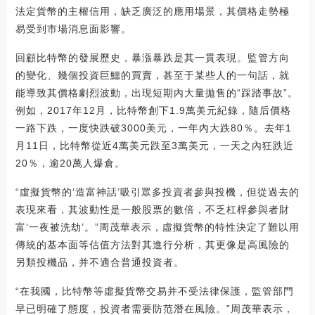
法定貨幣的主權信用，缺乏廣泛的應用場景，其價格走勢極
易受到市場消息面影響。
回顧比特幣的發展歷史，暴漲暴跌是其一貫表現。監管方向
的變化、幾個投資巨鱷的買賣，甚至于某些人的一句話，就
能導致其價格劇烈波動，出現短期內大量拋售的“踩踏事故”。
例如，2017年12月，比特幣創下1.9萬美元紀錄，隨后價格
一路下跌，一度快跌破3000美元，一年內大跌80％。去年1
月11日，比特幣從近4萬美元跌至3萬美元，一天之內狂跌近
20％，逾20萬人爆倉。
“虛擬貨幣的‘造富神話’吸引眾多投資者參與投機，但從過去的
表現來看，其波動性是一般股票的數倍，不乏杠桿參與者財
富‘一夜被洗劫’。”周茂華表示，虛擬貨幣的特性決定了難以用
傳統的基本面等估值方法對其進行分析，其更像是高風險的
另類投機品，并不適合普通投資者。
“在我國，比特幣等虛擬貨幣交易并不受法律保護，監管部門
早已明確了態度，投資者需要防范潛在風險。”周茂華表示，