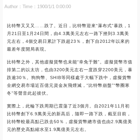
Author：
Time：1900/1/1 0:00:00
比特幣又又又……跌了。近日，比特幣迎來“瀑布式”暴跌，1
月21日至1月24日間，由4.3萬美元左右一路下挫到3.3萬美
元左右，4個交易日累計下跌超23％，創下自2012年以來的
最差年度開局表現。
比特幣之外，其他虛擬貨幣也未能“幸免于難”。虛擬貨幣市值
排第二的以太坊，也由3200美元左右一度跌穿2200美元，暴
跌逾30％。狗狗幣、SHIB等同樣處于大幅下跌中，虛擬貨幣
全網交易市場近百億元資金灰飛煙滅，“比特幣崩盤”“幣圈寒
冬”等聲音此起彼伏。
實際上，此輪下跌周期已震蕩了近3個月。自2021年11月初
比特幣創下6.9萬美元的新高后，隨即一路下跌，截至目前，
比特幣較最高點已跌去50％，虛擬貨幣總市值也由2.9萬億美
元的歷史高點縮水至1.9萬億美元左右。