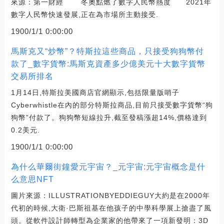
來源：第一財經 冬奧點燃了數字人民幣熱度 2021年
數字人民幣快速發展,正在為市場所主動接受.
1900/1/1 0:00:00
馬斯克又“炒幣”？特斯拉這些商品，只接受狗狗幣付
款了_數字貨幣:馬斯克資產多少億美元十大數字貨幣
交易所排名
1月14日,特斯拉美國商店官網顯示,包括限量版哨子
Cyberwhistle在內的部分特斯拉商品,目前只接受數字貨幣“狗
狗幣”付款了。狗狗幣短線拉升,截至發稿漲超14%,價格達到
0.2美元.
1900/1/1 0:00:00
為什么華爾街鐘愛元宇宙？_元宇宙:元宇宙概念是什
么意思NFT
圖片來源：ILLUSTRATIONBYEDDIEGUY大約是在2000年
代初的時候,大衛·巴斯祖基在他孩子的中學科學展上搶盡了風
頭。從軟件設計師轉型為企業家的他帶來了一項新發明：3D