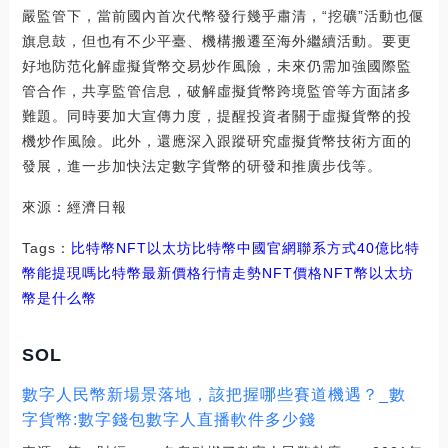
嚴監管下，當前國內首次代幣發行幾乎肅清，“挖礦”活動也偃
旗息鼓，但也有不少平臺、機構搬遷至海外繼續活動。要更
好地防范化解虛擬貨幣交易炒作風險，未來仍需加強國際監
管合作，共享監管信息，破解虛擬貨幣跨境監管等方面諸多
難題。同時要加大宣傳力度，提醒投資者關于虛擬貨幣的投
機炒作風險。此外，還應深入跟蹤研究虛擬貨幣技術方面的
發展，進一步加快法定數字貨幣的研發和推廣步伐等。
來源：經濟日報
Tags：
比特幣
NFT
以太坊比特幣中國官網聯系方式
40億比特
幣能提現嗎
比特幣最新價格行情走勢NFT價格
NFT幣
以太坊
幣是什么幣
SOL
數字人民幣新場景落地，該把握哪些賽道機遇？_數
字貨幣:數字錢包數字人直播軟件多少錢