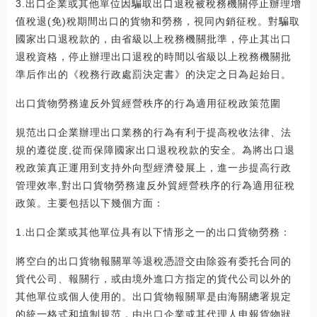
3.出口企業或其他單位因騙取出口退稅被稅務機關停止辦理增
值稅退(免)稅期間出口的貨物和勞務，視同內銷征稅。對騙取
國家出口退稅款的，由省級以上稅務機關批準，停止其出口
退稅資格，停止辦理出口退稅的時間以省級以上稅務機關批
準后作出的《稅務行政處罰決定書》的決定之日為起始日。
出口貨物勞務違反外貿經營秩序的行為適用征稅政策范圍
規范出口企業辦理出口業務的行為有利于提高稅收法律、法
規的遵從度,從而保障國家出口退稅稅款的安全。為將出口退
稅政策真正運用到支持外向型經濟發展上，進一步提高行政
管理效率,對出口貨物勞務違反外貿經營秩序的行為適用征稅
政策。主要包括以下幾個方面：
1.出口企業或其他單位具有以下情形之一的出口貨物勞務：
將空白的出口貨物報關單等退稅憑證交由除簽有委托合同的
貨代公司、報關行，或由境外進口方指定的貨代公司以外的
其他單位或個人使用的。出口貨物報關單是由海關總署規定
的統一格式和填制規范，由出口企業或其代理人申報貨物狀