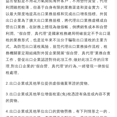
益出發點是不用花力氣開拓海外客戶，不用墊付資金，代理
利潤雖然較薄，但基于自身有限的業務渠道和資金實力，可
以最大限度地提高出口業務規模和完成出口增長指標。外貿
出口企業為了擴大出口業務規模，將代理出口業務虛構成自
營出口業務，在財務上體現為做假帳，倒擠銷售成本和自營
利潤。“假自營、真代理”是國家稅務總局明確規定不予出口退
稅的業務形式，也是近年來不法分子騙取出口退稅的主要方
式。為防范出口退稅風險，規范代理出口業務操作流程，稅
務機關要定期組織對外貿企業開展“假自營、真代理”業務自查
工作，督促出口企業認證對待此項工作,做好此項工作的日常
理,對出口企業的“假自營、真代理”的行為,一經發現一律按征
稅處理。
2.出口企業或其他單位提供虛假備案單證的貨物。
3.出口企業或其他單位增值稅退(免)稅憑證有偽造或內容不實
的貨物。
4.出口企業或其他單位出口的貨物勞務，有下列情形之一的，