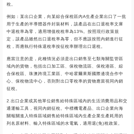
稅。
例如：某出口企業，向某綜合保稅區內A生產企業出口了一批
用于生產的半導體器件封裝材料，該產品在出口退稅率文庫
中退稅率為零，適用增值稅稅率為13%。按照現行政策規
定，該產品雖然出口退稅率為零，但不應該按照內銷進行征
稅，而應執行特殊退稅率按征稅率辦理出口退稅。
應當注意的是，此種情況必須是出口銷售至七類海關監管區
域內的貨物，包括出口加工區、保稅物流區、保稅港區、綜
合保稅區、珠澳跨境工業區、中哈霍爾果斯國際邊境合作中
心、保稅物流中心，否則對出口零稅率的貨物應當視同內銷
征稅。
2.出口企業或其他單位銷售給特殊區域內的生活消費用品和交
通運輸工具，視同內銷征稅。中標機電產品、出口企業向海
關報關進入特殊區域銷售給特殊區域內生產企業生產耗用的
列名原材料、輸入特殊區域的水電氣，適用退(免)稅政策。