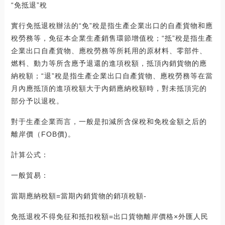
“免抵退”稅
實行免抵退稅辦法的“免”稅是指生產企業出口的自產貨物和應
稅勞務等，免征本企業生產銷售環節增值稅；“抵”稅是指生產
企業出口自產貨物、應稅勞務等所耗用的原材料、零部件、
燃料、動力等所含應予退還的進項稅額，抵頂內銷貨物的應
納稅額；“退”稅是指生產企業出口自產貨物、應稅勞務等在當
月內應抵頂的進項稅額大于內銷應納稅額時，對未抵頂完的
部分予以退稅。
對于生產企業而言，一般是扣減所含保稅和免稅金額之后的
離岸價（FOB價)。
計算公式：
一般貿易：
當期應納稅額=當期內銷貨物的銷項稅額-
免抵退稅不得免征和抵扣稅額=出口貨物離岸價格×外匯人民