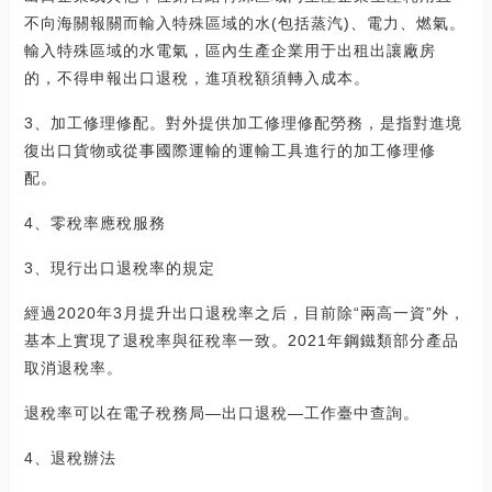
不向海關報關而輸入特殊區域的水(包括蒸汽)、電力、燃氣。
輸入特殊區域的水電氣，區內生產企業用于出租出讓廠房
的，不得申報出口退稅，進項稅額須轉入成本。
3、加工修理修配。對外提供加工修理修配勞務，是指對進境
復出口貨物或從事國際運輸的運輸工具進行的加工修理修
配。
4、零稅率應稅服務
3、現行出口退稅率的規定
經過2020年3月提升出口退稅率之后，目前除“兩高一資”外，
基本上實現了退稅率與征稅率一致。2021年鋼鐵類部分產品
取消退稅率。
退稅率可以在電子稅務局—出口退稅—工作臺中查詢。
4、退稅辦法