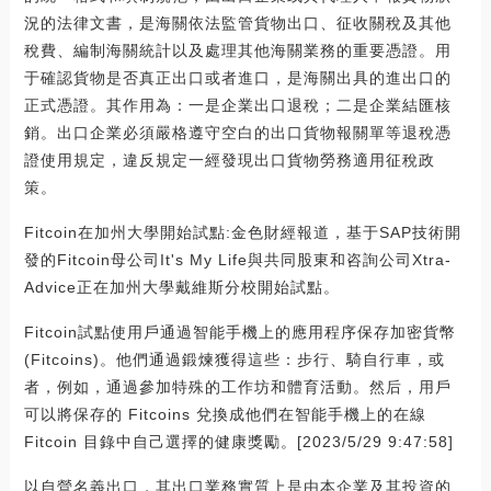
況的法律文書，是海關依法監管貨物出口、征收關稅及其他
稅費、編制海關統計以及處理其他海關業務的重要憑證。用
于確認貨物是否真正出口或者進口，是海關出具的進出口的
正式憑證。其作用為：一是企業出口退稅；二是企業結匯核
銷。出口企業必須嚴格遵守空白的出口貨物報關單等退稅憑
證使用規定，違反規定一經發現出口貨物勞務適用征稅政
策。
Fitcoin在加州大學開始試點:金色財經報道，基于SAP技術開
發的Fitcoin母公司It's My Life與共同股東和咨詢公司Xtra-
Advice正在加州大學戴維斯分校開始試點。
Fitcoin試點使用戶通過智能手機上的應用程序保存加密貨幣
(Fitcoins)。他們通過鍛煉獲得這些：步行、騎自行車，或
者，例如，通過參加特殊的工作坊和體育活動。然后，用戶
可以將保存的 Fitcoins 兌換成他們在智能手機上的在線
Fitcoin 目錄中自己選擇的健康獎勵。[2023/5/29 9:47:58]
以自營名義出口，其出口業務實質上是由本企業及其投資的