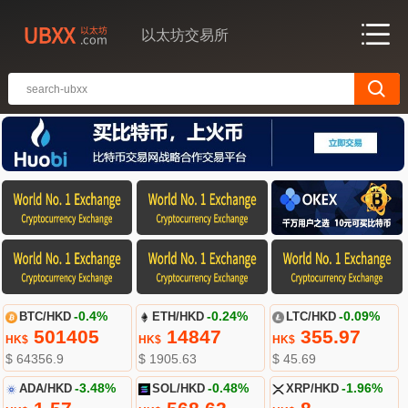
以太坊交易所
BTC/HKD
-0.4%
ETH/HKD
-0.24%
LTC/HKD
-0.09%
501405
14847
355.97
HK$
HK$
HK$
$ 64356.9
$ 1905.63
$ 45.69
ADA/HKD
-3.48%
SOL/HKD
-0.48%
XRP/HKD
-1.96%