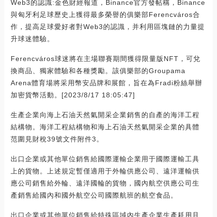
Web3的認識:金色財經報道，Binance官方發帖稱，Binance
與匈牙利足球歷史上獲得最多榮譽的俱樂部Ferencváros合
作，提高足球愛好者對Web3的認識，并利用區塊鏈的力量提
升球迷體驗。
Ferencváros球迷將在主場聯賽期間獲得限量版NFT，可兌
換商品、獨家體驗和各種獎勵。該俱樂部的Groupama
Arena體育場將采用幣安品牌和展館，旨在為Fradi粉絲舉辦
加密貨幣活動。[2023/8/17 18:05:47]
生產企業向海上石油天然氣開采企業銷售的自產的海洋工程
結構物。海洋工程結構物和海上石油天然氣開采企業的具體
范圍見財稅39號文件附件3。
出口企業或其他單位銷售給國際運輸企業用于國際運輸工具
上的貨物。上述規定暫僅適用于外輪供應公司、遠洋運輸供
應公司銷售給外輪、遠洋國輪的貨物，國內航空供應公司生
產銷售給國內和國外航空公司國際航班的航空食品。
出口企業或其他單位銷售給特殊區域內生產企業生產耗用且