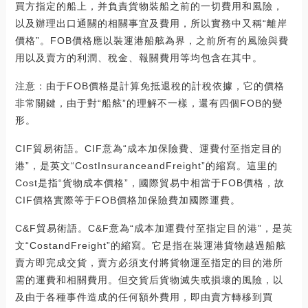
買方指定的船上，并負責貨物裝船之前的一切費用和風險，
以及辦理出口通關的相關事宜及費用，所以實務中又稱“離岸
價格”。FOB價格應以裝運港船舷為界，之前所有的風險與費
用以及賣方的利潤、稅金、報關費用等均包含在其中。
注意：由于FOB價格是計算免抵退稅的計稅依據，它的價格
非常關鍵，由于對“船舷”的理解不一樣，還有四個FOB的變
形。
CIF貿易術語。CIF意為“成本加保險費、運費付至指定目的
港”，是英文“CostInsuranceandFreight”的縮寫。這里的
Cost是指“貨物成本價格”，國際貿易中相當于FOB價格，故
CIF價格實際等于FOB價格加保險費加國際運費。
C&F貿易術語。C&F意為“成本加運費付至指定目的港”，是英
文“CostandFreight”的縮寫。它是指在裝運港貨物越過船舷
賣方即完成交貨，賣方必須支付將貨物運至指定的目的港所
需的運費和相關費用。但交貨后貨物滅失或損壞的風險，以
及由于各種事件造成的任何額外費用，即由賣方轉移到買