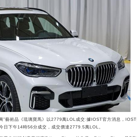
興”藝術品《琉璃寶馬》以2779萬LOL成交:據IOST官方消息，IOS
下午14時56分成交，成交價達2779.5萬LOL。