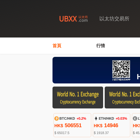
以太坊交易所
首頁
行情
BTC/HKD
+0.2%
ETH/HKD
+0.03%
L
506551
14946
HK$
HK$
HK
$ 65017.5
$ 1918.37
$ 45