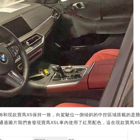
內飾和現款寶馬X5保持一致，向駕駛位一側傾斜的中控區域搭載的是
通過圖片我們會發現寶馬X5L車內使用了紅黑配色，這在現款寶馬X