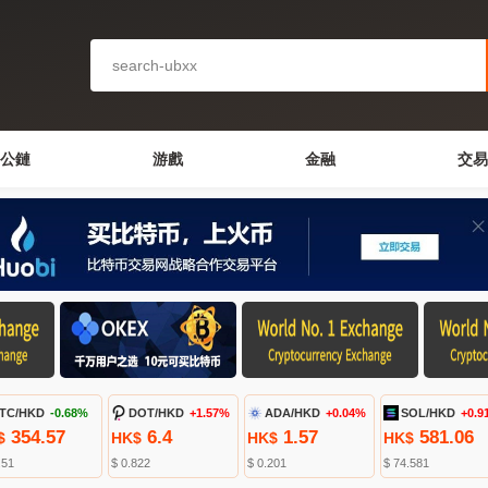
公鏈
游戲
金融
交易
TC/HKD
-0.68%
DOT/HKD
+1.57%
ADA/HKD
+0.04%
SOL/HKD
+0.9
354.57
6.4
1.57
581.06
$
HK$
HK$
HK$
.51
$ 0.822
$ 0.201
$ 74.581