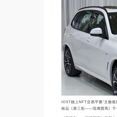
IOST鏈上NFT交易平臺“文藝復
術品《唐三彩——琉璃寶馬》于今日