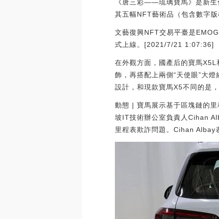
《唐三彩——琉璃寶馬》是新生代著名
其五幅NFT藝術品（包含數字版
文藝復興NFT交易平臺是EMOG
式上線。[2021/7/21 1:07:36]
在外觀方面，國產后的寶馬X5
飾，再搭配上兩側“天使眼”大
設計，和現款寶馬X5不同的是
動態 | 寶馬展示基于區塊鏈的里
坡IT技術辦公室負責人Cihan A
里程表欺詐問題。Cihan Alb