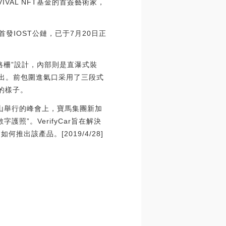
VIVAL NFT基金的首簽藝術家，
首發IOST公鏈，已于7月20日正
格柵”設計，內部則是直瀑式裝
突出。前包圍進氣口采用了三段式
的樣子。
舊金山舉行的峰會上，寶馬集團新加
字護照”。VerifyCar旨在解決
何推出該產品。[2019/4/28]