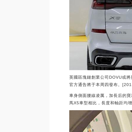
英國區塊鏈創業公司DOVU或將
官方通告將于本周四發布。[2018/
車身側面腰線凌厲，加長后的寶馬X
馬X5車型相比，長度和軸距均