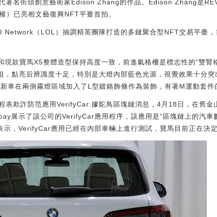
街頭創意藝術家Edison Zhang的作品。Edison Zhang是RE
權）已亮相文藝復興NFT平臺首拍。
I Network（LOL）抽調精英團隊打造的多鏈聚合型NFT交易平臺，
L和現款寶馬X5整體造型保持高度一致，前進氣格柵是標志性的“雙腎
燈組，點亮后辨識度十足，特別是大燈內部藍色光源，視覺效果十分
，新車在兩側霧燈區域加入了L型鍍鉻飾條作為裝飾，有著M運動套件
程表欺詐防范應用VerifyCar:據鴕鳥區塊鏈消息，4月18日，在
lbay展示了該公司的VerifyCar應用程序，該應用是“區塊鏈上的汽車數
ay表示，VerifyCar應用已經在內部車輛上進行測試，寶馬目前正在決定如