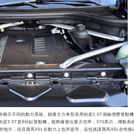
供兩天不同的動力系統，銷量主力車型采用的是2.0T渦輪增壓發動機
的是3.0T直列6缸發動機，能夠爆發出最大功率，370馬力，傳動系
的地方，況且寶馬X5L在動力上也所提升，這也就讓寶馬X5L在性