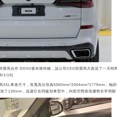
與寶馬合作:DOVU發布推特稱，該公司CEO與寶馬方面花了一天
1/18]
5L車身尺寸，長寬高分別為5060mm*2004mm*1779mm，軸
增加了130mm，這讓它在同級別車型中，內部空間表現優勢非常明顯