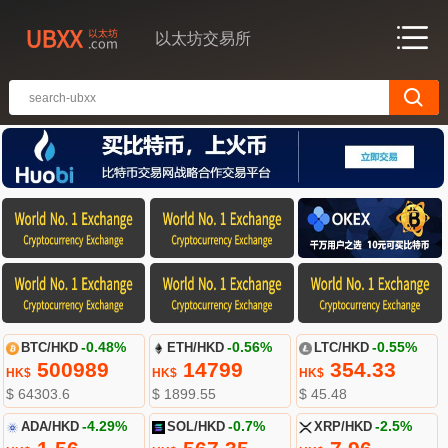
以太坊交易所
BTC/HKD
-0.48%
ETH/HKD
-0.56%
LTC/HKD
-0.55%
500989
14799
354.33
HK$
HK$
HK$
$ 64303.6
$ 1899.55
$ 45.48
ADA/HKD
-4.29%
SOL/HKD
-0.7%
XRP/HKD
-2.5%