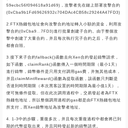
59ecbc56f094618a91d69)，攻擊者先在鏈上部署攻擊合約
(0xCba9b1Fd69626932c704DAc4CB58c29244A47FD3)
2.FTX熱錢包地址會向攻擊合約地址轉入小額的資金，利用攻
擊合約(0xCba9...7FD3)進行批量創建子合約。由于整個攻
擊中創建了大量合約，并且每次執行完子合約之后，子合約
都會自毀。
3.接下來子合約fallback()函數去向Xen合約發起鑄幣請求，
如下函數，claimRank()函數傳入一個時間期限（最小1天）
進行鑄幣，鑄幣條件是只用支付調用gas費，并無其他成本，
并且claimMintReward()函數為提取函數，該函數只判斷是
否達到時間期限（本次黑客設置的時間期限為最小值1天），
便可無條件提取。但在此次調用過程中，交易發起者為FTX
熱錢包地址，所以整個調用過程的gas都是由FTX熱錢包地址
所支付，而Xen鑄幣地址為攻擊者地址。
4. 1-3中的步驟，重復多次，并且每次重復過程中都會將已到
期的代幣提取出來，并且同時發起新的鑄幣請求。