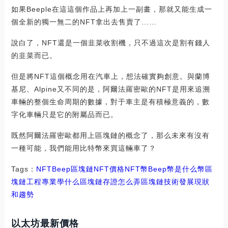
如果Beeple在這這個作品上再加上一副畫，那就又能生成一
個全新的獨一無二的NFT拿出去售賣了……
說白了，NFT還是一個韭菜收割機，只不過這次是割有錢人
的韭菜而已。
但是將NFT這個概念用在汽車上，想法確實夠創意。與蘭博
基尼、Alpine又不同的是，阿爾法羅密歐的NFT是用來追溯
車輛的整個生命周期的數據，對于車主是有積極意義的，數
字化車輛只是它的附屬品而已。
既然阿爾法羅密歐都用上區塊鏈的概念了，那么未來有沒有
一種可能，我們能用比特幣來買這輛車了？
Tags：
NFT
Beep
區塊鏈NFT價格
NFT幣
Beep幣是什么幣區
塊鏈工程專業學什么
區塊鏈存證怎么弄
區塊鏈技術發展現狀
和趨勢
以太坊最新價格