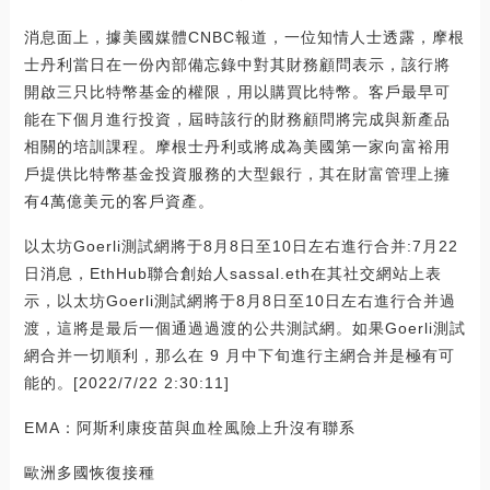
消息面上，據美國媒體CNBC報道，一位知情人士透露，摩根
士丹利當日在一份內部備忘錄中對其財務顧問表示，該行將
開啟三只比特幣基金的權限，用以購買比特幣。客戶最早可
能在下個月進行投資，屆時該行的財務顧問將完成與新產品
相關的培訓課程。摩根士丹利或將成為美國第一家向富裕用
戶提供比特幣基金投資服務的大型銀行，其在財富管理上擁
有4萬億美元的客戶資產。
以太坊Goerli測試網將于8月8日至10日左右進行合并:7月22
日消息，EthHub聯合創始人sassal.eth在其社交網站上表
示，以太坊Goerli測試網將于8月8日至10日左右進行合并過
渡，這將是最后一個通過過渡的公共測試網。如果Goerli測試
網合并一切順利，那么在 9 月中下旬進行主網合并是極有可
能的。[2022/7/22 2:30:11]
EMA：阿斯利康疫苗與血栓風險上升沒有聯系
歐洲多國恢復接種