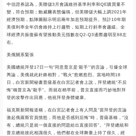
中信證券認為，美聯儲3月會議維持基準利率和QE購買量不
變，符合預期；鮑威爾表態偏鴿，但美聯儲大幅上調2021年
經濟預期，點陣圖顯示明后兩年加息預期提升。預計10年期
美債利率全年仍會維持上行趨勢，短期上行斜率會趨緩。全
球經濟共振復蘇有望推動美元指數在Q2-Q3邊際趨弱至88左
右。
美俄關系緊張
美國總統拜登17日一句“同意普京是‘殺手’”的言論，引爆全球
輿論，美俄就此針鋒相對，“戰火”愈燃愈烈。當地時間18
日，白宮新聞秘書普薩基在白宮記者會上說，拜登總統“不后
悔”稱普京為“殺手”。而就在稍早前，普京直接而巧妙地對拜
登的攻擊作出回應，他祝拜登身體健康。
福克斯新聞報道稱，在白宮記者會上有人問及“當拜登的言論
激起俄羅斯官員憤怒，而他是否感到后悔”時，普薩基稱，“沒
有，總統只是就一個直接的問題給出直接回答”。“拜登總統和
普京總統彼此相識很久，他們都在全球舞臺上待了很久，經