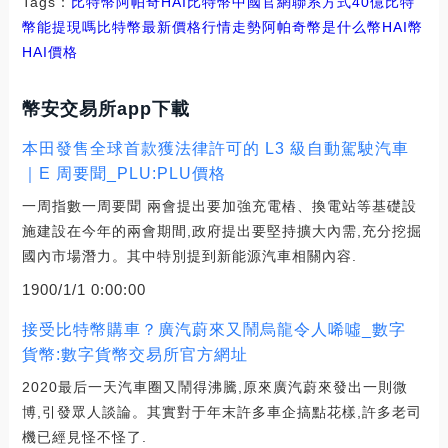
Tags：
比特幣
阿帕奇
HAI比特幣中國官網聯系方式
40億比特
幣能提現嗎
比特幣最新價格行情走勢
阿帕奇幣是什么幣HAI幣
HAI價格
幣安交易所app下載
本田發售全球首款獲法律許可的 L3 級自動駕駛汽車
｜E 周要聞_PLU:PLU價格
一周指數一周要聞 兩會提出要加強充電樁、換電站等基礎設
施建設在今年的兩會期間,政府提出要堅持擴大內需,充分挖掘
國內市場潛力。其中特別提到新能源汽車相關內容.
1900/1/1 0:00:00
接受比特幣購車？廣汽蔚來又鬧烏龍令人唏噓_數字
貨幣:數字貨幣交易所官方網址
2020最后一天汽車圈又鬧得沸騰,原來廣汽蔚來發出一則微
博,引發眾人談論。其實對于年末許多車企搞點花樣,許多老司
機已經見怪不怪了.