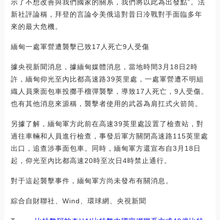
示了不想改善與我們國家的關系，我們將以此為出發點”。法
新社評論稱，拜登的言論令美俄這對昔日冷戰對手面臨多年
來的最大危機。
緬甸一處軍營遭襲擊已致17人死亡9人受傷
據央視新聞消息，據緬甸媒體消息，當地時間3月18日2時
許，緬甸仰光至內比都高速路39英里處，一處軍營遭不明組
織人員乘面包車投擲手榴彈襲擊，導致17人死亡，9人受傷。
也有其他消息來源稱，襲擊者使用的武器為肩扛式火箭筒。
另據了解，緬甸軍方此前在高速39英里處設置了檢查站，對
過往車輛和人員進行檢查，事發后軍方關閉高速路115英里處
出口，追查涉事面包車。同時，緬甸軍方還宣布自3月18日
起，仰光至內比都高速20時至次日4時禁止通行。
對于這起襲擊事件，緬甸軍方尚未發布有關消息。
綜合自財聯社、Wind、環球網、央視新聞