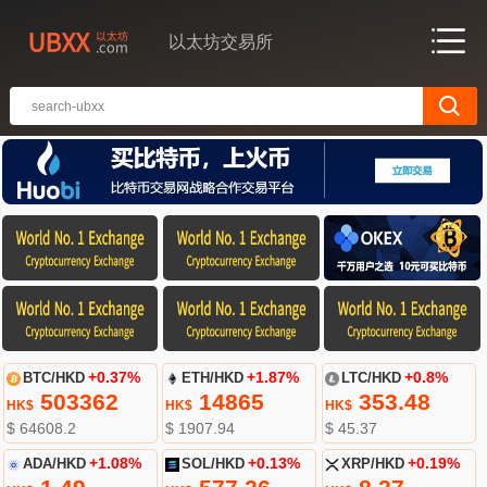
以太坊交易所
BTC/HKD
+0.37%
ETH/HKD
+1.87%
LTC/HKD
+0.8%
503362
14865
353.48
HK$
HK$
HK$
$ 64608.2
$ 1907.94
$ 45.37
ADA/HKD
+1.08%
SOL/HKD
+0.13%
XRP/HKD
+0.19%