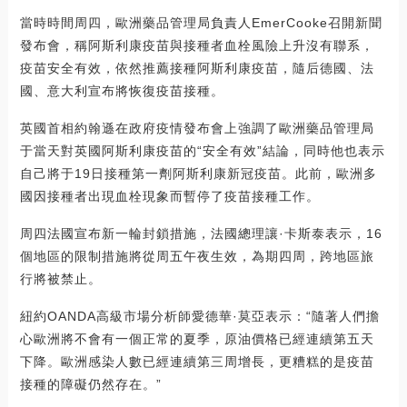
當時時間周四，歐洲藥品管理局負責人EmerCooke召開新聞
發布會，稱阿斯利康疫苗與接種者血栓風險上升沒有聯系，
疫苗安全有效，依然推薦接種阿斯利康疫苗，隨后德國、法
國、意大利宣布將恢復疫苗接種。
英國首相約翰遜在政府疫情發布會上強調了歐洲藥品管理局
于當天對英國阿斯利康疫苗的“安全有效”結論，同時他也表示
自己將于19日接種第一劑阿斯利康新冠疫苗。此前，歐洲多
國因接種者出現血栓現象而暫停了疫苗接種工作。
周四法國宣布新一輪封鎖措施，法國總理讓·卡斯泰表示，16
個地區的限制措施將從周五午夜生效，為期四周，跨地區旅
行將被禁止。
紐約OANDA高級市場分析師愛德華·莫亞表示：“隨著人們擔
心歐洲將不會有一個正常的夏季，原油價格已經連續第五天
下降。歐洲感染人數已經連續第三周增長，更糟糕的是疫苗
接種的障礙仍然存在。”