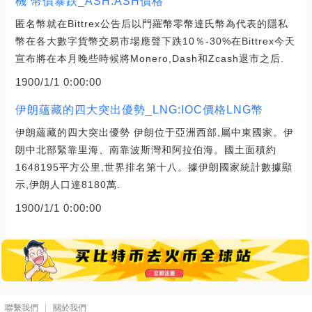
機 幣價暴跌_ASH:ASH價格
匿名幣就在Bittrex公告后以門羅幣零幣達氏幣為代表的隱私
幣在各大數字貨幣交易市場應聲下跌10％-30%在Bittrex今天
宣布將在本月晚些時候將Monero,Dash和Zcash退市之后.
1900/1/1 0:00:00
伊朗蘊藏的四大突出優勢_LNG:IOC價格LNG幣
伊朗蘊藏的四大突出優勢 伊朗位于亞洲西部,屬中東國家。伊
朗中北部緊靠里海、南靠波斯灣和阿拉伯海。國土面積約
1648195平方公里,世界排名第十八。據伊朗國家統計數據顯
示,伊朗人口達8180萬.
1900/1/1 0:00:00
聯繫我們
關於我們