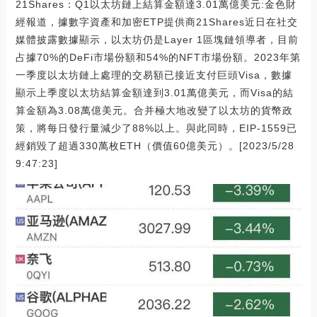
21Shares：Q1以太坊鏈上結算金額達3.01萬億美元:金色財
經報道，據數字資產和加密ETP提供商21Shares近日在社交
媒體披露數據顯示，以太坊仍是Layer 1區塊鏈領導者，目前
占據70%的DeFi市場份額和54%的NFT市場份額。2023年第
一季度以太坊鏈上處理的交易額已接近支付巨頭Visa，數據
顯示上季度以太坊結算金額達到3.01萬億美元，而Visa的結
算金額為3.08萬億美元。合并極大地改變了以太坊的貨幣政
策，將每日發行量減少了88%以上。與此同時，EIP-1559已
經銷毀了超過330萬枚ETH（價值60億美元）。[2023/5/28
9:47:23]