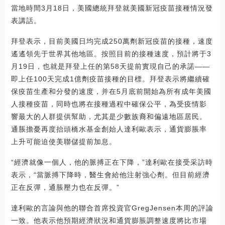
當地時間3月18日，美國總統拜登就美國新冠疫苗接種情況發
表講話。
拜登表示，目前美國日均完成250萬劑新冠疫苗的接種，速度
遙遙領先于世界其他地區。按照目前的接種速度，預計將于3
月19日，也就是拜登上任的第58天提前實現自己的承諾——
即上任100天完成1億劑疫苗接種的目標。拜登表示將繼續確
保疫苗生產和分發的速度，并在5月底前開始為所有成年美國
人接種疫苗，同時也將在接種過程中確保公平，為受疫情影
響最大的人群提供幫助，尤其是少數族裔和偏遠地區居民。
通脹擔憂再度抬頭橋水基金創始人達利歐表示，通貨膨脹率
上升可能迫使美聯儲提前加息。
“經濟就像一個人，他的脈搏正在下降，”達利歐在接受采訪時
表示，“當脈搏下降時，醫生會給他注射強心劑。但目前經濟
正在反彈，通脹壓力也在反彈。”
達利歐的言論與他的聯合首席投資官GregJensen本周的評論
一致。他表示他預期經濟狀況和通貨膨脹調整速度將比市場