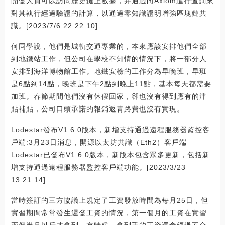
開發人員可以訪問歷史鏈上數據，并通過向Axiom進行查詢來
對其執行經過驗證的計算，以通過零知識證明增強區塊鏈共
識。[2023/7/6 22:22:10]
何同學說，他們是城軌交通專業的，本來應該安排他們全部
到地鐵站工作，但公司在學校不知情的情況下，將一部分人
安排到海洋博物館工作。地鐵安檢的工作分為早晚班，早班
是6點到14點，晚班是下午2點到晚上11點，基本每天都需要
加班。春節期間他們沒有休假回家，卻也沒有得到應有的津
貼補貼，公司口頭承諾的報銷返青路費也沒有實現。
Lodestar發布V1.6.0版本，新增支持通過遠程服務器監控客
戶端:3月23日消息，開源以太坊共識（Eth2）客戶端
Lodestar已發布V1.6.0版本，新版本包含眾多更新，包括新
增支持通過遠程服務器監控客戶端功能。[2023/3/23
13:21:14]
當時簽訂的三方協議上規定了工資發放時間為每月25日，但
實習期間常常發生遲發工資的情況，第一個月的工資在實習