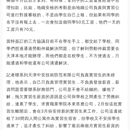
兩個半月以后才拿到。有時候，拿到手的工資還會經過不合
理扣款，比如，地鐵安檢的考勤是由地鐵公司負責與實習公
司進行對接審核的，不是由學生自己上報，但如果有同學的
名字沒有報上去，一次會扣這個同學50元工資，他們一天的
工資只有70元。
當時簽訂的三方協議目前不在學生手上，都交給了學校。同
學們想過通過勞動仲裁解決問題，但了解到勞動仲裁需要去
天津本地才能辦理，而他們都是在校學生，不方便過去，只
能通過和學校還有公司溝通解決。
記者聯系到天津中安技術防范有限公司負責實習生的朱經
理，他表示，自己只負責管理實習生，不負責發放薪資，薪
資問題需要聯系財務部門，公司是不會不給錢的。據他了
解，拖欠實習生薪資的原因是公司與學校之間產生了勞務糾
紛，連累了學生。求實職業學院本來答應公司，2月份這批實
習生離開后，會在3月份安排新的實習生來工作。公司這邊就
租了30間四人間公寓作為實習生宿舍，但學校又不安排學生
過來了，這才產生了糾紛，影響了最后兩個月實習生薪資的