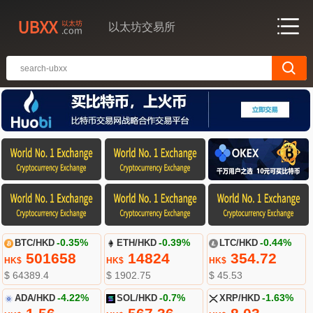
以太坊交易所
BTC/HKD
-0.35%
ETH/HKD
-0.39%
LTC/HKD
-0.44%
501658
14824
354.72
HK$
HK$
HK$
$ 64389.4
$ 1902.75
$ 45.53
ADA/HKD
-4.22%
SOL/HKD
-0.7%
XRP/HKD
-1.63%