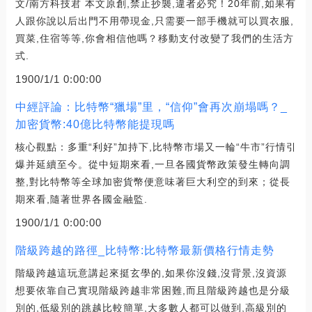
文/南方科技君 本文原創,禁止抄襲,違者必究！20年前,如果有
人跟你說以后出門不用帶現金,只需要一部手機就可以買衣服,
買菜,住宿等等,你會相信他嗎？移動支付改變了我們的生活方
式.
1900/1/1 0:00:00
中經評論：比特幣“獵場”里，“信仰”會再次崩塌嗎？_
加密貨幣:40億比特幣能提現嗎
核心觀點：多重“利好”加持下,比特幣市場又一輪“牛市”行情引
爆并延續至今。從中短期來看,一旦各國貨幣政策發生轉向調
整,對比特幣等全球加密貨幣便意味著巨大利空的到來；從長
期來看,隨著世界各國金融監.
1900/1/1 0:00:00
階級跨越的路徑_比特幣:比特幣最新價格行情走勢
階級跨越這玩意講起來挺玄學的,如果你沒錢,沒背景,沒資源
想要依靠自己實現階級跨越非常困難,而且階級跨越也是分級
別的,低級別的跳越比較簡單,大多數人都可以做到,高級別的