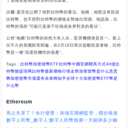
了這種資產熱潮背后的理性因素。
比爾·蓋茨也公開了他對比特幣的看法。他稱，他既沒有投資
比特幣、也不想對比特幣的價格走勢做出預測。他認為，比
特幣的漲跌“可能只是基于狂熱或各界對其的看法”。
公然“炮轟”比特幣的依然大有人在，監管機構便是其一。新上
任不久的美國財長耶倫，在2月18日再次提醒投資者稱，比特
幣是一種“高度投機性的資產”。
Tags：
比特幣
加密貨幣
ETF比特幣中國官網聯系方式
40億比
特幣能提現嗎
比特幣最新價格行情走勢加密貨幣是什么意思
啊
加密貨幣市場還有未來嗎知乎
全球十大加密貨幣
ETF幣是
什么幣
Ethereum
馬云失算了？央行發聲：加強互聯網監管，穩步推進
數字人民幣_數字人:數字人民幣推廣一天能掙多少錢