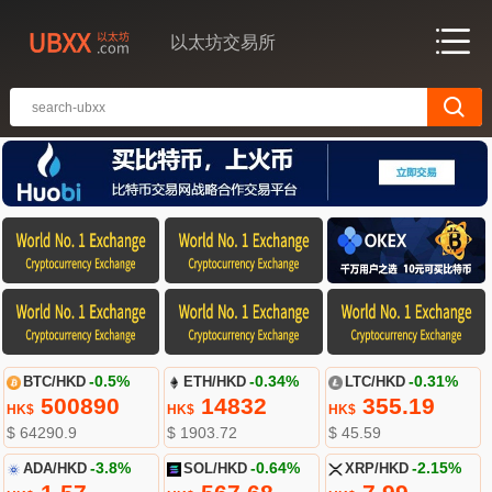
以太坊交易所
BTC/HKD
-0.5%
ETH/HKD
-0.34%
LTC/HKD
-0.31%
500890
14832
355.19
HK$
HK$
HK$
$ 64290.9
$ 1903.72
$ 45.59
ADA/HKD
-3.8%
SOL/HKD
-0.64%
XRP/HKD
-2.15%