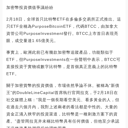
加密幣投資價值爭議紛紛
2月18日，全球首只比特幣ETF在多倫多交易所正式推出。這
只ETF全稱為PurposeBitcoinETF，代碼BTCC，由加拿大
資管公司PurposeInvestment發行。BTCC上市首日表現亮
眼，成交量達1.65億美元。
事實上，歐洲此前已有幾款加密幣追蹤產品，功能類似于
ETF，但PurposeInvestments在一份聲明中表示，BTCC可
直接投資于實物或數字比特幣，是首個真正意義上的比特幣
ETF。
關于加密貨幣的投資價值，市場依然爭論不休。被稱為“新債
王”的DoubleLineCapital首席執行官岡拉克，于2月18日在
社交媒體上稱：“我是一個長期看空美元、看多黃金的人，但
在過去六個月內，我對上述兩者的看法都是中性的。大量的
資金正涌入狹窄的投資渠道，比特幣是一種刺激方案下的資
產。”盡管岡拉克并未稱比特幣具有任何價值，但他至少承認