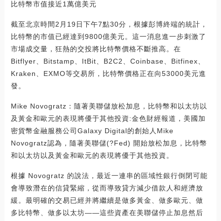
比特幣市值接近1萬億美元
截至北京時間2月19日下午7點30分，根據彭博終端的統計，
比特幣的市值已經達到9800億美元。這一消息進一步刺激了
市場成交量，狂熱的交投將比特幣價格不斷推高。在
Bitflyer、Bitstamp、ItBit、B2C2、Coinbase、Bitfinex、
Kraken、EXMO等交易所，比特幣價格正在向53000美元進
發。
Mike Novogratz：隨著美聯儲放松加息，比特幣和以太坊以
及黃金和歐元的表現將優于其他投資:金色財經報道，美國加
密貨幣金融服務公司Galaxy Digital的創始人Mike
Novogratz認為，隨著美聯儲(?Fed) 開始放松加息，比特幣
和以太坊以及黃金和歐元的表現將優于其他投資。
根據 Novogratz 的說法，最近一連串的區域性銀行倒閉可能
會導致潛在的信貸緊縮，從而導致貸方減少借款人和經濟放
緩。最明確的交易已經并將繼續是做多黃金、做多歐元、做
多比特幣、做多以太坊——這些資產在美聯儲停止加息然后