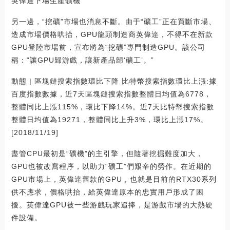
英偉達下場生產礦機
另一邊，“挖礦”市場也消息不斷。由于“礦工”正在買斷市場、
造成市場價格哄抬，GPU龍頭制造商英偉達，不得不在新款
GPU登陸市場前，宣布將為“挖礦”專門制造GPU。該公司
稱：“讓GPU歸游戲，讓新產品歸‘礦工’。”
動態 | 區塊鏈搜索指數環比下降 比特幣搜索指數環比上漲:據
百度指數數據，近7天區塊鏈搜索指數整體日均值為6778，
整體同比上漲115%，環比下降14%。近7天比特幣搜索指數
整體日均值為19271，整體同比上升3%，環比上漲17%。
[2018/11/19]
盡管CPU最初是“礦機”的主引擎，但隨著挖掘難度加大，
GPU也被改寫程序，以助力“礦工”們艱辛的勞作。在近期的
GPU市場上，英偉達舊款的GPU，也就是目前的RTX30系列
供不應求，價格哄抬，給英偉達原本的忠實用戶形成了困
擾。英偉達GPU被一些游戲玩家追捧，是游戲市場的大熱硬
件設備。