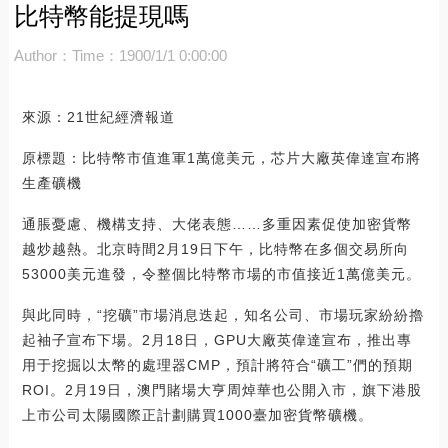
比特幣能提現嗎
Author：
Time：1900/1/1 0:00:00
來源：21世紀經濟報道
原標題：比特幣市值進軍1萬億美元，芯片大廠英偉達宣布將
生產礦機
通脹憂慮、機構支持、大佬表態……多重因素促使加密貨幣
越炒越熱。北京時間2月19日下午，比特幣在多個交易所向
53000美元進發，令整個比特幣市場的市值接近1萬億美元。
與此同時，“挖礦”市場消息迭起，知名公司、市場玩家紛紛擼
起袖子宣布下場。2月18日，GPU大廠英偉達宣布，推出專
用于挖掘以太幣的處理器CMP，預計將符合“礦工”們的預期
ROI。2月19日，澳門賭場大亨周焯華也公開入市，旗下港股
上市公司太陽國際正計劃購買1000臺加密貨幣礦機。