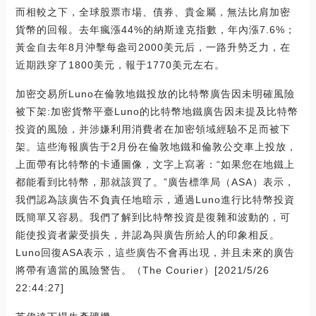
而相較之下，全球股票市場、債券、貴金屬，無法比肩加密
貨幣的回報。去年瘋漲44%的納斯達克指數，年內漲7.6%；
黃金自去年8月沖擊每盎司2000美元后，一路升勢乏力，在
近期跌穿了1800美元，報于1770美元左右。
加密交易所Luno在倫敦地鐵投放的比特幣廣告因未明確風險
被下架:加密貨幣平臺Luno的比特幣地鐵廣告因未提及比特幣
投資的風險，并涉嫌利用消費者在加密領域經驗不足而被下
架。這些海報廣告于2月份在倫敦地鐵和倫敦公交車上投放，
上面帶有比特幣的卡通圖像，文字上寫著：“如果您在地鐵上
都能看到比特幣，那就該買了。”廣告標準局（ASA）表示，
我們認為該廣告不負責任地暗示，通過Luno進行比特幣投資
既簡單又容易。我們了解到比特幣投資是復雜和波動的，可
能使投資者蒙受損失，并認為與廣告所給人的印象相反。
Luno回復ASA表示，這些廣告不會再出現，并且未來的廣告
將帶有適當的風險警告。（The Courier）[2021/5/26
22:44:27]