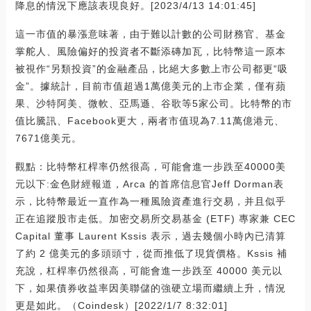
降息的情況下應該表現良好。[2023/4/13 14:01:45]
這一市值的暴漲意味著，由于難以計數的公司財務官、基金
掌舵人、風險偏好的投資者不斷添磚加瓦，比特幣這一原本
被視作“另類投資”的金融產品，比絕大多數上市公司都更“吸
金”。據統計，目前市值超過1萬億美元的上市企業，僅有蘋
果、沙特阿美、微軟、亞馬遜、谷歌等5家公司。比特幣的市
值比騰訊、Facebook更大，兩者市值現為7.11萬億港元、
7671億美元。
觀點：比特幣杠桿率仍然很高，可能會進一步跌至40000美
元以下:金色財經報道，Arca 的首席信息官Jeff Dorman表
示，比特幣最近一直作為一種風險資產進行交易，并且似乎
正在追蹤股市走低。加密交易所交易基金 (ETF) 專家兼 CEC
Capital 董事 Laurent Kssis 表示，過去幾個小時內已清算
了約 2 億美元的多頭頭寸，從而推低了現貨價格。Kssis 補
充說，杠桿率仍然很高，可能會進一步跌至 40000 美元以
下，如果債券收益率因美聯儲的強硬立場而繼續上升，情況
更是如此。（Coindesk）[2022/1/7 8:32:01]