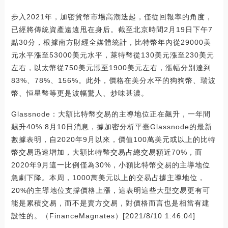
步入2021年，加密貨幣市場高潮迭起，僅從回報率的角度，
已經將傳統資產遠遠甩在身后。截至北京時間2月19日下午7
點30分，根據南方財經全媒體統計，比特幣年內從29000美
元水平漲至53000美元水平，萊特幣從130美元漲至230美元
左右，以太幣從750美元漲至1900美元左右，漲幅分別達到
83%、78%、156%。此外，價格在美分水平的狗狗幣、瑞波
幣、恒星幣等更是波幅驚人、炒味甚濃。
Glassnode：大額比特幣交易的主導地位正在飆升，一年間
飆升40%:8月10日消息，據加密分析平臺Glassnode的最新
數據表明，自2020年9月以來，價值100萬美元或以上的比特
幣交易迅速增加，大額比特幣交易占總交易額近70%，而
2020年9月這一比例僅為30%，小額比特幣交易的主導地位
急劇下降。本周，1000萬美元以上的交易占據主導地位，
20%的主導地位支撐價格上漲，這表明這些大型交易更有可
能是累積交易，而不是賣方交易，對價格而言也是相當有建
設性的。（FinanceMagnates）[2021/8/10 1:46:04]