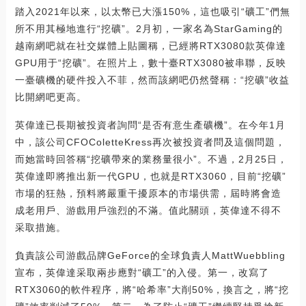
踏入2021年以來，以太幣已大漲150%，這也吸引“礦工”們無
所不用其極地進行“挖礦”。2月初，一家名為StarGaming的
越南網吧就在社交媒體上貼圖稱，已經將RTX3080款英偉達
GPU用于“挖礦”。在照片上，數十臺RTX3080被串聯，反映
一臺礦機的硬件投入不菲，然而該網吧仍然聲稱：“挖礦”收益
比開網吧更高。
英偉達已長期被投資者詢問“是否有意生產礦機”。在今年1月
中，該公司CFOColetteKress再次被投資者問及這個問題，
而她當時回答稱“挖礦帶來的業務量很小”。不過，2月25日，
英偉達即將推出新一代GPU，也就是RTX3060，目前“挖礦”
市場的狂熱，預料將嚴重干擾原本的市場供需，屆時將會造
成老用戶、游戲用戶強烈的不滿。值此關頭，英偉達不得不
采取措施。
負責該公司游戲品牌GeForce的全球負責人MattWuebbling
宣布，英偉達采取兩步應對“礦工”的入侵。第一，改寫了
RTX3060的軟件程序，將“哈希率”大削50%，換言之，將“挖