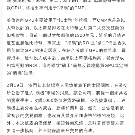
礦”效率削減了50%。第二，為了防止“礦工”繼續堅持爭搶新
款GPU，將推出專門用于“挖礦”的CMP。
英偉達的GPU主要被用于“以太幣”的挖掘，而CMP也是為以
太幣設計的。以太幣是排名在比特幣之后第二大交投狂熱的
加密貨幣，目前一個以太幣價值約1920美元，近期的升值速
度甚至超過比特幣。事實上，“挖礦”的ROI是“礦工”們是否采
用英偉達GPU的決定因素，在綜合考慮了GPU的哈希率、電
費成本、硬件投入成本后，如果以太幣價格夠高，就會形成
相當可觀的ROI，這將導致“礦工”義無反顧地購買GPU或定制
的“礦機”設備。
2月19日，澳門知名賭場商人周焯華旗下的太陽國際，在港交
所公告了進入“礦機”市場的消息。該公司稱，將從一個未具名
的賣家手中，收購1000臺加密貨幣礦機。公告披露稱，上述
礦機主要分布在內蒙古、新疆和四川省。然而，公告沒有披
露初步的交易價格，也沒有具體介紹加密幣的標的種類。此
外，本次披露的僅僅是一樁諒解備忘錄，意味著買賣雙方需
要進一步協商，并不能保證最后交易的完成。