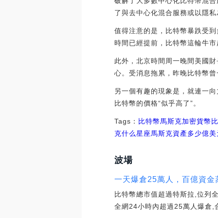
破解了大多數中心化比特幣混合
了與去中心化混合服務或以隱私為
值得注意的是，比特幣暴跌受到
時間已經提前，比特幣這輪牛市
此外，北京時間周一晚間美國財
心。受消息拖累，昨晚比特幣曾一
另一個有趣的現象是，就連一向
比特幣的價格“似乎高了”。
Tags：
比特幣
馬斯克
加密貨幣
克什么星座
馬斯克資產多少億美
波場
一天爆倉25萬人，百億資金
比特幣總市值超過特斯拉,位列全
全網24小時內超過25萬人爆倉,合