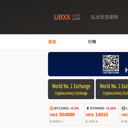
以太坊交易所
首頁
行情
BTC/HKD
+0.3%
ETH/HKD
+0.22%
L
504889
14915
HK$
HK$
HK
$ 64804.1
$ 1914.4
$ 45