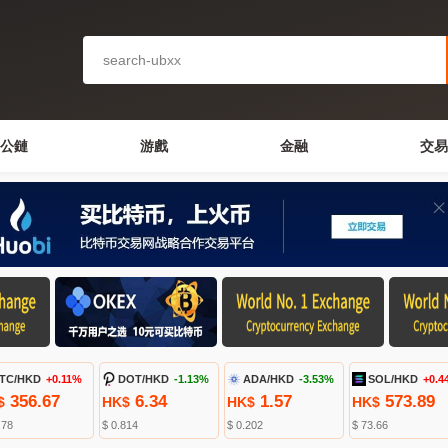
公鏈
游戲
金融
交易
TC/HKD
+0.11%
DOT/HKD
-1.13%
ADA/HKD
-3.53%
SOL/HKD
+0.4
356.67
6.34
1.57
573.89
$
HK$
HK$
HK$
.78
$ 0.814
$ 0.202
$ 73.66