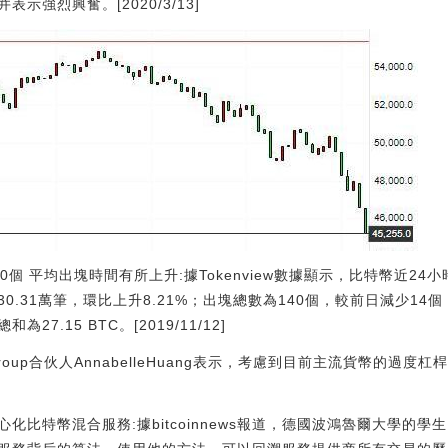
強烈興奮。[2020/3/13]
0個 平均出塊時間有所上升:據Tokenview數據顯示，比特幣近24小
30.31萬筆，環比上升8.21%；出塊總數為140個，較前日減少14個
7.15 BTC。[2019/11/12]
roup合伙人AnnabelleHuang表示，考慮到目前主流貨幣的過
化比特幣混合服務:據bitcoinnews報道，德國波鴻魯爾大學的學生Fel