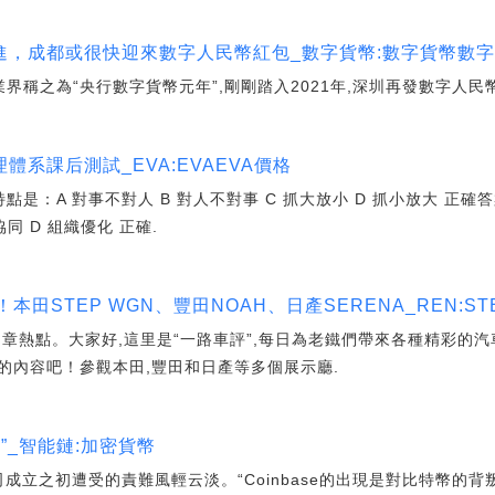
進，成都或很快迎來數字人民幣紅包_數字貨幣:數字貨幣數
業界稱之為“央行數字貨幣元年”,剛剛踏入2021年,深圳再發數字人民
系課后測試_EVA:EVAEVA價格
是：A 對事不對人 B 對人不對事 C 抓大放小 D 抓小放大 正確
協同 D 組織優化 正確.
田STEP WGN、豐田NOAH、日產SERENA_REN:ST
章熱點。大家好,這里是“一路車評”,每日為老鐵們帶來各種精彩的
的內容吧！參觀本田,豐田和日產等多個展示廳.
稱王”_智能鏈:加密貨幣
已對公司成立之初遭受的責難風輕云淡。“Coinbase的出現是對比特幣的背叛