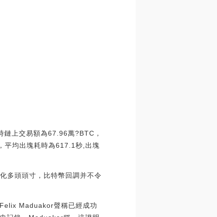
時鏈上交易額為67.96萬?BTC，
，平均出塊耗時為617.1秒,出塊
度杠桿化多頭頭寸，比特幣回調并不令
ix Maduakor聲稱已經成功