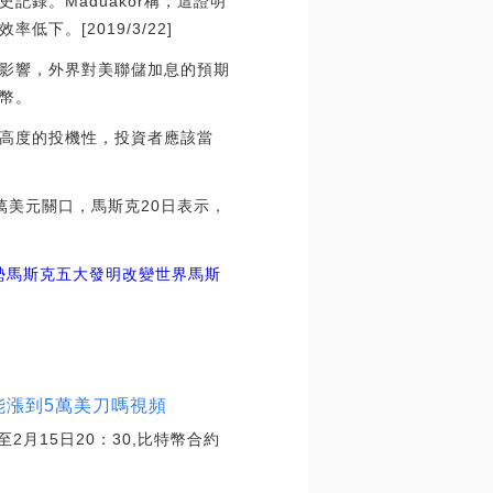
錄。Maduakor稱，這證明
。[2019/3/22]
影響，外界對美聯儲加息的預期
幣。
高度的投機性，投資者應該當
萬美元關口，馬斯克20日表示，
勢馬斯克五大發明改變世界
馬斯
能漲到5萬美刀嗎視頻
月15日20：30,比特幣合約