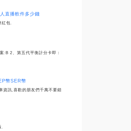
字人直播軟件多少錢
幣紅包.
答案:B 2、第五代平衡計分卡即：
EP幣SER幣
汽車資訊,喜歡的朋友們千萬不要錯
.