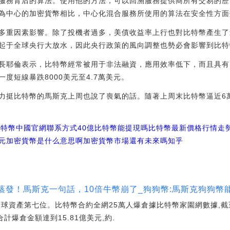
服務背后的算法。使用他的方法，可以回溯服務提供商所有交易的歷史記
中心的加密貨幣相比，中心化混合服務所使用的算法在安全性方面效率低下
多重因素影響。除了投機者過多，美債收益率上行也對比特幣產生了
起于全球央行大放水，因此央行政策的風向調整也勢必會影響到比特
長耶倫表示，比特幣經常被用于非法融資，應用效率低下，而且具有
度短線暴跌8000美元至4.7萬美元。
力挺比特幣的馬斯克上周也說了喪氣的話。隨著上周末比特幣逼近6
比特幣中國官網聯系方式
40億比特幣能提現嗎
比特幣最新價格行情走
元加密貨幣是什么意思啊
加密貨幣市場還有未來嗎知乎
蒸發！馬斯克一句話，10倍牛幣崩了_狗狗幣:馬斯克狗狗幣
球資產第七位。比特幣合約全網25萬人爆倉據比特幣家園網數據,截至2
計爆倉金額達到15.81億美元,約.