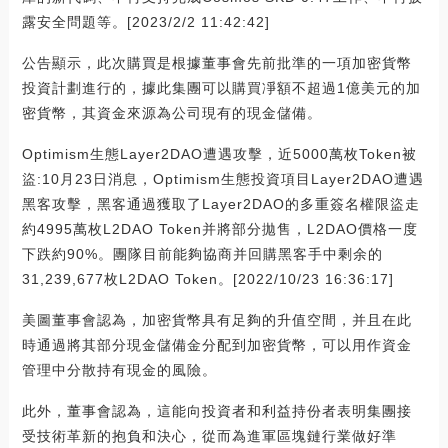
露安全問題等。[2023/2/2 11:42:42]
公告顯示，此次購買是根據董事會先前批準的一項加密貨幣
投資計劃進行的，據此集團可以購買凈額不超過1億美元的加
密貨幣，其資金來源為公司現有的現金儲備。
Optimism生態Layer2DAO遭遇攻擊，近5000萬枚Token被
盜:10月23日消息，Optimism生態投資項目Layer2DAO遭遇
黑客攻擊，黑客通過獲取了Layer2DAO的多重簽名權限盜走
約4995萬枚L2DAO Token并將部分拋售，L2DAO價格一度
下跌約90%。團隊目前能夠協商并回購黑客手中剩余的
31,239,677枚L2DAO Token。[2022/10/23 16:36:17]
美圖董事會認為，加密貨幣具有足夠的升值空間，并且在此
時通過將其部分現金儲備金分配到加密貨幣，可以用作資金
管理中分散持有現金的風險。
此外，董事會認為，這能向投資者和利益持份者表明集團接
受技術革新的抱負和決心，從而為進軍區塊鏈行業做好準