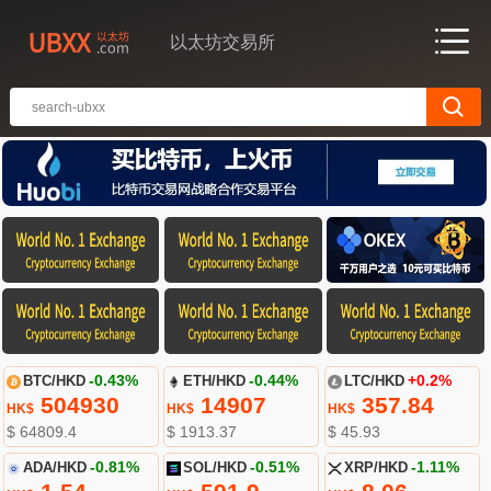
以太坊交易所
BTC/HKD
-0.43%
ETH/HKD
-0.44%
LTC/HKD
+0.2%
504930
14907
357.84
HK$
HK$
HK$
$ 64809.4
$ 1913.37
$ 45.93
ADA/HKD
-0.81%
SOL/HKD
-0.51%
XRP/HKD
-1.11%