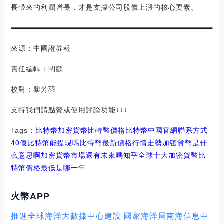
長帶來的利潤增長，才是支撐公司股價上漲的核心要素。
來源：中國證券報
責任編輯：閆歡
校對：黎芳羽
支持我們請點贊或使用評論功能↓↓↓
Tags：
比特幣
加密貨幣
比特幣價格比特幣中國官網聯系方式
40億比特幣能提現嗎
比特幣最新價格行情走勢加密貨幣是什
么意思啊
加密貨幣市場還有未來嗎知乎
全球十大加密貨幣比
特幣價格最低是哪一年
火幣APP
推進全球海洋大數據中心建設 國家海洋局南海信息中