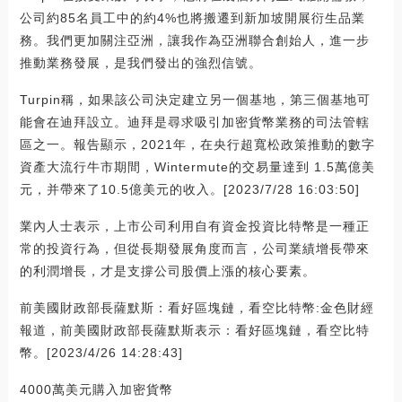
公司約85名員工中的約4%也將搬遷到新加坡開展衍生品業
務。我們更加關注亞洲，讓我作為亞洲聯合創始人，進一步
推動業務發展，是我們發出的強烈信號。
Turpin稱，如果該公司決定建立另一個基地，第三個基地可
能會在迪拜設立。迪拜是尋求吸引加密貨幣業務的司法管轄
區之一。報告顯示，2021年，在央行超寬松政策推動的數字
資產大流行牛市期間，Wintermute的交易量達到 1.5萬億美
元，并帶來了10.5億美元的收入。[2023/7/28 16:03:50]
業內人士表示，上市公司利用自有資金投資比特幣是一種正
常的投資行為，但從長期發展角度而言，公司業績增長帶來
的利潤增長，才是支撐公司股價上漲的核心要素。
前美國財政部長薩默斯：看好區塊鏈，看空比特幣:金色財經
報道，前美國財政部長薩默斯表示：看好區塊鏈，看空比特
幣。[2023/4/26 14:28:43]
4000萬美元購入加密貨幣