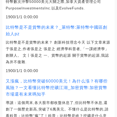
特幣數次沖擊50000美元大關之際,加拿大資產管理公司
PurposeInvestmentsInc.以及EvolveFunds.
1900/1/1 0:00:00
比特幣是不是貨幣的未來？_萊特幣:萊特幣中國區創
始人pz
比特幣是不是貨幣的未來？ 創新科技理念今天 以下文章來源
于張是之,作者張是之 張是之 經濟學科普者,「一課經濟學」
創辦人。 文丨張是之 一、貨幣的起源 關于貨幣的起源,我認
為并不復雜.
1900/1/1 0:00:00
又漲瘋，比特幣突破60000美元！為什么漲？有哪些
風險？一文看懂比特幣挖礦江湖_加密貨幣:加密貨幣
市場還有未來嗎知乎
導讀：這個周末,各大股市都收盤休息了,但比特幣不休息,還
創了一個歷史新高,突破了6萬美元。不懂什么是比特幣的,請
看科普：比特幣“瘋”了！科普：比特幣是啥？挖礦是什么意