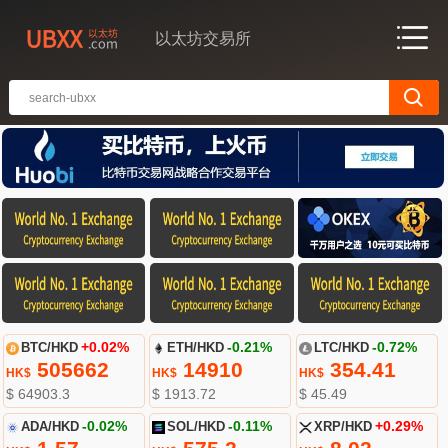
以太坊交易所
BTC/HKD
+0.02%
ETH/HKD
-0.21%
LTC/HKD
-0.72%
505662
14910
354.41
HK$
HK$
HK$
$ 64903.3
$ 1913.72
$ 45.49
ADA/HKD
-0.02%
SOL/HKD
-0.11%
XRP/HKD
+0.29%