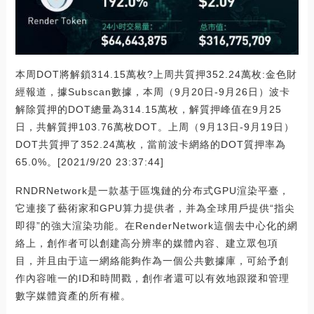
本周DOT將解鎖314.15萬枚?上周共質押352.24萬枚:金色財
經報道，據Subscan數據，本周（9月20日-9月26日）波卡
解除質押的DOT總量為314.15萬枚，解質押峰值在9月25
日，共解質押103.76萬枚DOT。上周（9月13日-9月19日）
DOT共質押了352.24萬枚，當前波卡網絡的DOT質押率為
65.0%。[2021/9/20 23:37:44]
RNDRNetwork是一款基于區塊鏈的分布式GPU渲染平臺，
它連接了藝術家和GPU算力提供者，并為全球用戶提供“指尖
即得”的強大渲染功能。在RenderNetwork這個去中心化的網
絡上，創作者可以創建高分辨率的媒體內容、建立眾包項
目，并且由于這一網絡能夠作為一個公共數據庫，可給予創
作內容唯一的ID和時間戳，創作者還可以有效地跟蹤和管理
數字媒體資產的所有權。