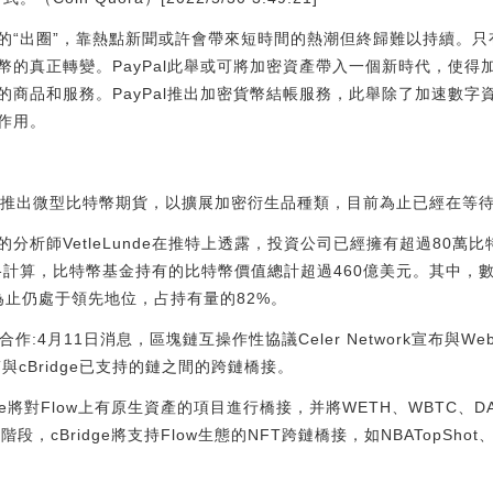
的“出圈”，靠熱點新聞或許會帶來短時間的熱潮但終歸難以持續。
幣的真正轉變。PayPal此舉或可將加密資產帶入一個新時代，使得
的商品和服務。PayPal推出加密貨幣結帳服務，此舉除了加速數字
作用。
日推出微型比特幣期貨，以擴展加密衍生品種類，目前為止已經在等
rch的分析師VetleLunde在推特上透露，投資公司已經擁有超過80萬
價格計算，比特幣基金持有的比特幣價值總計超過460億美元。其中，
ts)目前為止仍處于領先地位，占持有量的82%。
ow達成合作:4月11日消息，區塊鏈互操作性協議Celer Network宣布與
T與cBridge已支持的鏈之間的跨鏈橋接。
e將對Flow上有原生資產的項目進行橋接，并將WETH、WBTC、DAI
cBridge將支持Flow生態的NFT跨鏈橋接，如NBATopShot、NFLA