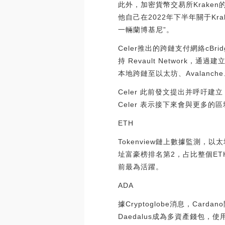
此外，加密貨幣交易所Kraken的
他自己在2022年下半年關于K
一輛蘭博基尼”。
Celer推出的跨鏈支付網絡cBridg
持 Revault Network，通
本地跨鏈至以太坊、Avalanche、Po
Celer 此前發文提出并呼
Celer 表示接下來會與更多的區塊
ETH
Tokenview鏈上數據監測，
址富豪榜排名第2，占比整個ETH流通量的3.
前最為活躍。
ADA
據Cryptoglobe消息，Car
Daedalus成為多資產錢包