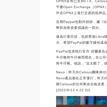
OPNX宣布已支持FTX、Cels
平臺Open Exchange（
作在OPNX上進行交易的抵押品。[202
近期Paypal也動作頻頻，據《
幣和加密資產倡議的一部分。
做為行業巨頭，也經歷過Libra
示，希望PayPal的數字錢包
PayPal首席執行官丹·舒爾曼
牛仔靴和牛仔褲而聞名，在公司發
鳥牛仔靴。他說，“這太酷了，就
Nexo：昨天向Celsius團隊
Nexo產品都在正常運行，昨天
購Celsius的任何剩余合格資
[2022/6/13 4:22:32]