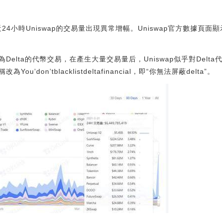
近24小時Uniswap的交易量出現異常增幅。Uniswap官方數據頁面
elta的代幣交易，在產生大量交易量后，Uniswap似乎對Delta
don’tblacklistdeltafinancial，即“你無法屏蔽delta”。