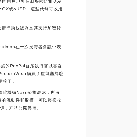
持有資產的用戶現可在加密索賠和交易
eOX或oUSD，這些代幣可以用
這一收購行動被認為是其支持加密貨
hulman在一次投資者會議中表
歲的PayPal首席執行官以喜愛
ternWear購買了盧凱塞牌鴕
購物了。”
密借貸機構Nexo發推表示，所有
堅實的流動性和股權，可以輕松收
份報價，并將公開傳達。