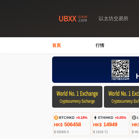
以太坊交易所
首頁
行情
BTC/HKD
+0.18%
ETH/HKD
+0.05%
L
506458
14949
HK$
HK$
HK
$ 65005.5
$ 1918.71
$ 45