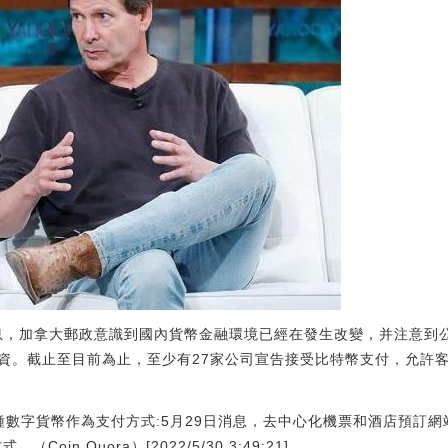
t論壇消息，加拿大郵政意識到國內貨幣金融環境已經在發生改變，并注意
資。截止至目前為止，至少有27家公司宣告接受比特幣支付，允許
等9種數字貨幣作為支付方式:5月29日消息，去中心化機票和酒店預訂網站Xc
oin Quora）[2022/5/30 3:49:21]