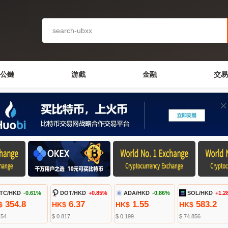
公鏈
游戲
金融
交易
TC/HKD
-0.61%
DOT/HKD
+0.85%
ADA/HKD
-0.86%
SOL/HKD
+1.2
354.8
6.37
1.55
583.2
$
HK$
HK$
HK$
.54
$ 0.817
$ 0.199
$ 74.856