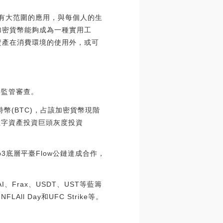
只有大范圍的應用，與每個人的生
加密貨幣能夠成為一種實用工
資產在消費環境的使用外，或可
待監管審查。
比特幣(BTC)，占該加密貨幣現階
數字資產投資巨頭灰度投資
Web3底層平臺Flow公鏈達成合作，
、Frax、USDT、UST等藍籌
ll Day和UFC Strike等。