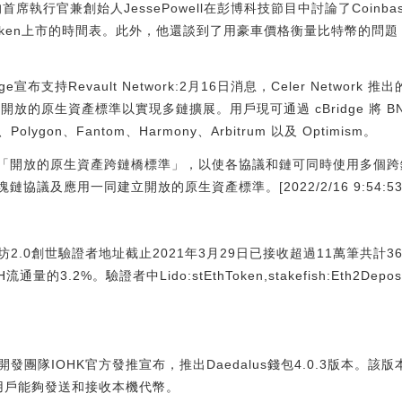
首席執行官兼創始人JessePowell在彭博科技節目中討論了Coin
raken上市的時間表。此外，他還談到了用豪車價格衡量比特幣的問
e宣布支持Revault Network:2月16日消息，Celer Network 
過建立開放的原生資產標準以實現多鏈擴展。用戶現可通過 cBridge 將 BNB
lygon、Fantom、Harmony、Arbitrum 以及 Optimism。
吁建立「開放的原生資產跨鏈橋標準」，以使各協議和鏈可同時使用多個
鏈協議及應用一同建立開放的原生資產標準。[2022/2/16 9:54:53
以太坊2.0創世驗證者地址截止2021年3月29日已接收超過11萬筆共計
2%。驗證者中Lido:stEthToken,stakefish:Eth2Depositor
dano開發團隊IOHK官方發推宣布，推出Daedalus錢包4.0.3版本
，使用戶能夠發送和接收本機代幣。