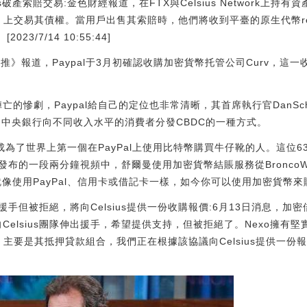
ius破產索賠交易:金色財經報道，在FTX與Celsius Network上
OPNX）上交易其債權。當用戶出售其索賠時，他們將收到平臺的原生代幣r
3/7/14 10:55:44]
比推》報道，Paypal于3月初確認收購加密貨幣托管公司Curv，
陣亡的慘劇，Paypal給自己的定位也非常清晰，其首席執行官DanSc
成為中央銀行向不同收入水平的消費者分發CBDC的一種方式。
也成為了世界上第一個在PayPal上使用比特幣購買牛仔靴的人。這位63
布的一段兩分鐘視頻中，舒爾曼使用加密貨幣結賬服務從BroncoWes
像使用PayPal、信用卡或借記卡一樣，如今你可以使用加密貨幣來
伸出援手但被拒絕，將向Celsius提供一份收購報價:6月13日消息，加
向Celsius團隊伸出援手，希望提供支持，但被拒絕了。Nexo擁有
產，主要是其抵押貸款組合，我們正在根據該協議向Celsius提供一