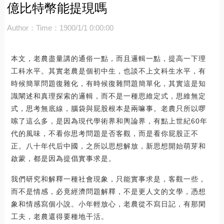
億比特幣能提現嗎
Author：
Time：1900/1/1 0:00:00
本文，老農盡量講的通俗一點，而且邏輯一點，提高一下理
工科水平。其實老農是個初中生，也談不上文科生水平，有
時候簡單問題復雜化，有時候復雜問題簡單化，其實這是知
識闡述和真理探索的邏輯，而不是一種思維定式，思維無定
式，思考無底線，腦袋與屁股根本是兩嘛事。老農只所以啰
嗦了這么多，是因為現代學術界和輿論界，有點上世紀60年
代的風味，不看你思考問題是否客觀，而是看你屁股正不
正。八十年代后中國，之所以思想解放，新思想開始萌芽和
啟蒙，都是因為提倡實事求是。
我們研究和解釋一種社會現象，只能實事求是，客觀一些，
而不是情感，必竟經濟問題解釋，不是更人文的文學，憑想
象和情感寫個小說。小年輕放心，老農從不寫日記，有那閑
工夫，老農還得要種地干活。