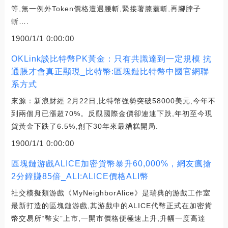
等,無一例外Token價格遭遇腰斬,緊接著膝蓋斬,再腳脖子
斬….
1900/1/1 0:00:00
OKLink談比特幣PK黃金：只有共識達到一定規模 抗
通脹才會真正顯現_比特幣:區塊鏈比特幣中國官網聯
系方式
來源：新浪財經 2月22日,比特幣強勢突破58000美元,今年不
到兩個月已漲超70%。反觀國際金價卻連連下跌,年初至今現
貨黃金下跌了6.5%,創下30年來最糟糕開局.
1900/1/1 0:00:00
區塊鏈游戲ALICE加密貨幣暴升60,000%，網友瘋搶
2分鐘賺85倍_ALI:ALICE價格ALI幣
社交模擬類游戲《MyNeighborAlice》是瑞典的游戲工作室
最新打造的區塊鏈游戲,其游戲中的ALICE代幣正式在加密貨
幣交易所“幣安”上市,一開市價格便極速上升,升幅一度高達