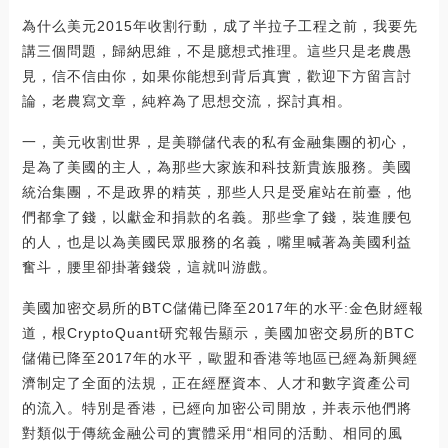
為什么美元2015年收割行動，成了半拉子工程之前，我要先
講三個問題，歸納思維，不是臆想式推理。這些只是老農愚
見，信不信由你，如果你能想到背后真實，歡迎下方留言討
論，老農寫文章，純粹為了思想交流，探討真相。
一，美元收割世界，是美聯儲代表的私有金融集團的初心，
是為了美國的主人，為那些大家族和科技新貴族服務。美國
統治集團，不是政界的精英，那些人只是受雇站在前臺，他
們都拿了錢，以獻金和捐款的名義。那些拿了錢，裝進腰包
的人，也是以為美國民眾服務的名義，嘴里喊著為美國利益
奮斗，腰里卻掛著錢袋，這就叫游戲。
美國加密交易所的BTC儲備已降至2017年的水平:金色財經報
道，根CryptoQuant研究報告顯示，美國加密交易所的BTC
儲備已降至2017年的水平，歐盟和香港等地區已經為新興經
濟制定了全面的法規，正在經歷資本、人才和數字資產公司
的流入。特別是香港，已經向加密公司開放，并表示他們將
對類似于傳統金融公司的實體采用“相同的活動、相同的風