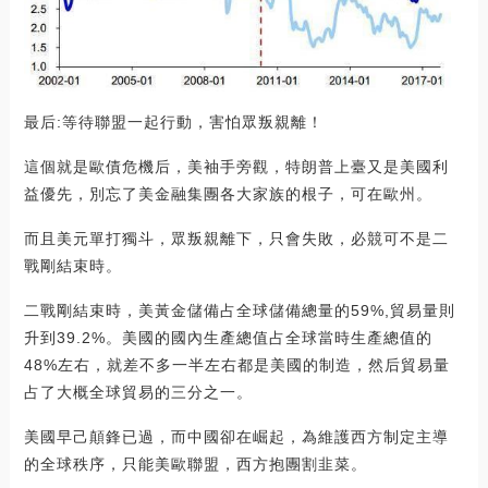
最后:等待聯盟一起行動，害怕眾叛親離！
這個就是歐債危機后，美袖手旁觀，特朗普上臺又是美國利
益優先，別忘了美金融集團各大家族的根子，可在歐州。
而且美元單打獨斗，眾叛親離下，只會失敗，必競可不是二
戰剛結束時。
二戰剛結束時，美黃金儲備占全球儲備總量的59%,貿易量則
升到39.2%。美國的國內生產總值占全球當時生產總值的
48%左右，就差不多一半左右都是美國的制造，然后貿易量
占了大概全球貿易的三分之一。
美國早己顛鋒已過，而中國卻在崛起，為維護西方制定主導
的全球秩序，只能美歐聯盟，西方抱團割韭菜。