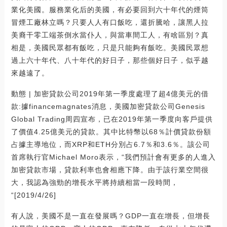
業化美國。服務業化后的美國，有必要回到六十年代的煙筒
冒煙工廠林立嗎？只要人人有口飯吃，還折騰哈，讓黑人拉
美裔干零工端茶倒水當仆人，與當車間工人，有啥區別？真
相是，美國民眾都有飯吃，只是只能夠有飯吃。美國民眾想
過上六十年代、八十年代的好日子，那些個好日子，似乎越
來越遠了。
動態 | 加密貸款公司2019年第一季度處理了超4億美元的借
款:據financemagnates消息，美國加密貸款公司Genesis
Global Trading周四宣布，已在2019年第一季度向客戶提供
了價值4.25億美元的貸款。其中比特幣以68％計價貸款份額
占據主導地位，而XRP和ETH分別占6.7％和3.6％。該公司
首席執行官Michael Moro表示，“我們預計會有更多的人進入
加密貸款市場，貸款利率也會相應下降。由于該行業空間很
大，我認為強勁的增長水平將持續相當一段時間，
“[2019/4/26]
有人說，美國不是一直在發展嗎？GDP一直在增長，但增長