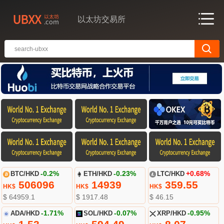
以太坊交易所
BTC/HKD
-0.2%
ETH/HKD
-0.23%
LTC/HKD
+0.68%
506096
14939
359.55
HK$
HK$
HK$
$ 64959.1
$ 1917.48
$ 46.15
ADA/HKD
-1.71%
SOL/HKD
-0.07%
XRP/HKD
-0.95%