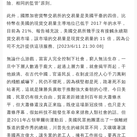
險、相同的監管”原則。
此外，國際加密貨幣交易所的交易量是美國平臺的四倍。比
特幣在美國的現貨交易量主導地位已低于 2017 年的水平，
目前為 21%。報告補充說，美國交易所幾乎沒有接觸永續期
貨交易市場，該市場的交易量是現貨交易量的 11 倍，因為公
司不允許提供這項服務。[2023/6/11 21:30:08]
無論什么游戲，當富人完全控制下社會，窮人無法生存，一
旦中下層人數過于龐大，超過上層力量，就會揭竿而起，干
他娘滴。在古代中國，官逼民反，在剝皮活挖人心千刀萬剜
的殘酷威嚇下，民仍不懼死，因為橫堅都是死，跪著死不如
站著死，這就是陳勝吳廣敢于推翻強大秦朝的心理。今日美
國，民眾仍有很大自由，貧富差距雖達到百年前大蕭條水
平，但大蕭條還沒真正來臨，既使這場新冠疫情，也只是大
蕭條序幕，假如科技不能發生革命來拯救人類社會的話。但
是2011年占領華爾街運動后，美國民眾抱團選出了一個離經
叛道的愛作秀的總統，川普先生的確與眾不同，又嚷嚷著讓
美國再次偉大，讓失業的老工人，擁有工作崗位，要再次工