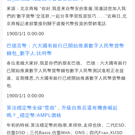
來源：北京商報 “你好,我是來自幣安的客服,現邀請您加入我
們的‘數字貨幣’交流群,一起分享學習投資技巧……”近兩日,北
京商報記者頻繁接到關于虛擬代幣投資的營銷電話.
1900/1/1 0:00:00
巴德言幣：六大國有銀行已開始推廣數字人民幣貨幣
錢包_數字人:比特幣
各位老鐵大家好,我是你們的朋友巴德。 巴德：六大國有銀行
已開始推廣數字人民幣貨幣錢包數字人民幣測試進程正在提
速。近期獲悉,六大國有銀行已經開始推廣數字人民幣貨幣錢
包.
1900/1/1 0:00:00
算法穩定幣全線“雪崩”，升級自救后還有機會崛起
嗎？_穩定幣:AMPL價格
年初的時候,算法穩定幣的熱潮,來得快,走得也快。二代ESD,
仿盤DSD；三代Basis,仿盤Mith、ONS；四代Frax,XUSD