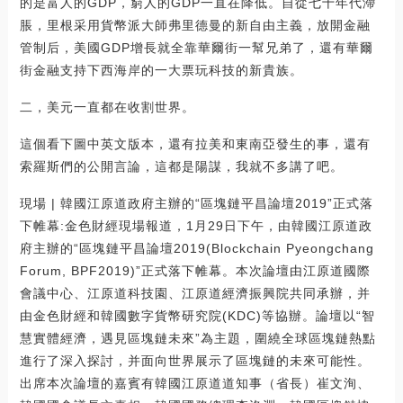
的是富人的GDP，窮人的GDP一直在降低。自從七十年代滯
脹，里根采用貨幣派大師弗里德曼的新自由主義，放開金融
管制后，美國GDP增長就全靠華爾街一幫兄弟了，還有華爾
街金融支持下西海岸的一大票玩科技的新貴族。
二，美元一直都在收割世界。
這個看下圖中英文版本，還有拉美和東南亞發生的事，還有
索羅斯們的公開言論，這都是陽謀，我就不多講了吧。
現場 | 韓國江原道政府主辦的“區塊鏈平昌論壇2019”正式落
下帷幕:金色財經現場報道，1月29日下午，由韓國江原道政
府主辦的“區塊鏈平昌論壇2019(Blockchain Pyeongchang
Forum, BPF2019)”正式落下帷幕。本次論壇由江原道國際
會議中心、江原道科技園、江原道經濟振興院共同承辦，并
由金色財經和韓國數字貨幣研究院(KDC)等協辦。論壇以“智
慧實體經濟，遇見區塊鏈未來”為主題，圍繞全球區塊鏈熱點
進行了深入探討，并面向世界展示了區塊鏈的未來可能性。
出席本次論壇的嘉賓有韓國江原道道知事（省長）崔文洵、