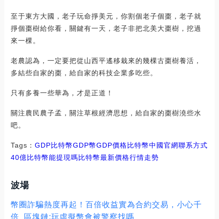
至于東方大國，老子玩命掙美元，你割個老子個棗，老子就
掙個棗樹給你看，關鍵有一天，老子非把北美大棗樹，挖過
來一棵。
老農認為，一定要把從山西平遙移栽來的幾棵古棗樹養活，
多結些自家的棗，給自家的科技企業多吃些。
只有多養一些華為，才是正道！
關注農民農子孟，關注草根經濟思想，給自家的棗樹澆些水
吧。
Tags：
GDP
比特幣GDP幣
GDP價格比特幣中國官網聯系方式
40億比特幣能提現嗎
比特幣最新價格行情走勢
波場
幣圈詐騙熱度再起！百倍收益實為合約交易，小心千
倍_區塊鏈:玩虛擬幣會被警察找嗎