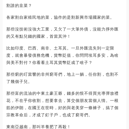
割誰的韭菜？
各家割自家殖民地的菜，協作的是割新興市場國家的菜。
那些沒技術沒強大工業，又欠了一大筆外債，沒能力掙外匯
的又有點兒錢的國家，首當其沖！
比如印度、巴西、南非、土耳其。一旦外匯流失到一定限
度，就會暴發債務危機，貨幣貶值，你問問埃耳多安，為啥
與美不對付？你看看土耳其貨幣貶成了啥子？
那些窮的叮當響的非州窮哥們，地上一躺，任你割，也割不
了幾個子兒。
那些富的流油的中東土豪王爺，錢多的恨不得買光導彈放禮
花，不在乎你收割，想要拿去，算交個朋友當個人情。一根
筋的伊朗，在國王在世時，好的與老美穿一條褲子，搞了個
宗教革命后，才成了釘子戶，也成了窮哥們。
東南亞越南，那叫羊養肥了再殺！