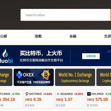
公鏈
游戲
金融
交易
TC/HKD
-0.79%
DOT/HKD
+0.64%
ADA/HKD
+0.55%
SOL/HKD
-0.1
354.18
6.35
1.57
575.08
$
HK$
HK$
HK$
.46
$ 0.815
$ 0.202
$ 73.814