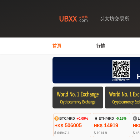
以太坊交易所
首頁
行情
BTC/HKD
+0.09%
ETH/HKD
-0.15%
L
506005
14919
HK$
HK$
HK
$ 64947.4
$ 1914.9
$ 45