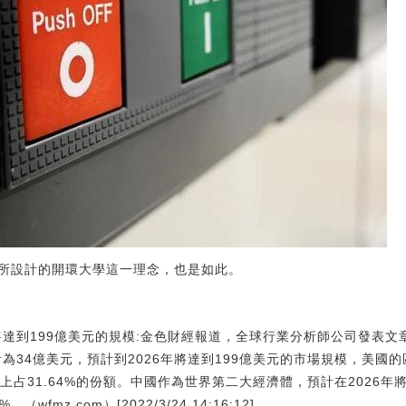
所設計的開環大學這一理念，也是如此。
將達到199億美元的規模:金色財經報道，全球行業分析師公司發表文章稱
計為34億美元，預計到2026年將達到199億美元的市場規模，美國的
上占31.64%的份額。中國作為世界第二大經濟體，預計在2026年
fmz.com）[2022/3/24 14:16:12]