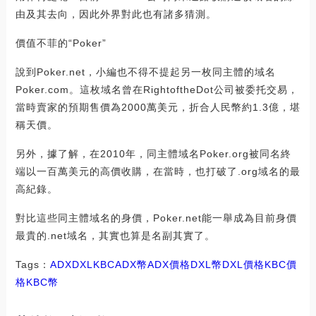
由及其去向，因此外界對此也有諸多猜測。
價值不菲的“Poker”
說到Poker.net，小編也不得不提起另一枚同主體的域名
Poker.com。這枚域名曾在RightoftheDot公司被委托交易，
當時賣家的預期售價為2000萬美元，折合人民幣約1.3億，堪
稱天價。
另外，據了解，在2010年，同主體域名Poker.org被同名終
端以一百萬美元的高價收購，在當時，也打破了.org域名的最
高紀錄。
對比這些同主體域名的身價，Poker.net能一舉成為目前身價
最貴的.net域名，其實也算是名副其實了。
Tags：
ADX
DXL
KBCADX幣
ADX價格DXL幣
DXL價格KBC價
格
KBC幣