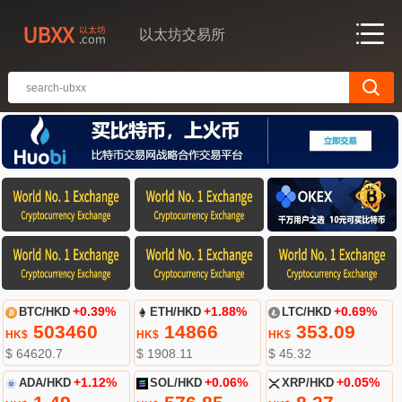
以太坊交易所
BTC/HKD
+0.39%
ETH/HKD
+1.88%
LTC/HKD
+0.69%
503460
14866
353.09
HK$
HK$
HK$
$ 64620.7
$ 1908.11
$ 45.32
ADA/HKD
+1.12%
SOL/HKD
+0.06%
XRP/HKD
+0.05%