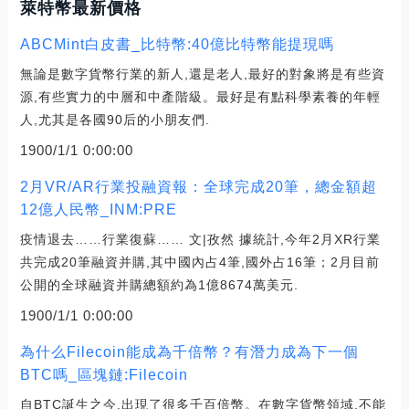
萊特幣最新價格
ABCMint白皮書_比特幣:40億比特幣能提現嗎
無論是數字貨幣行業的新人,還是老人,最好的對象將是有些資
源,有些實力的中層和中產階級。最好是有點科學素養的年輕
人,尤其是各國90后的小朋友們.
1900/1/1 0:00:00
2月VR/AR行業投融資報：全球完成20筆，總金額超
12億人民幣_INM:PRE
疫情退去……行業復蘇…… 文|孜然 據統計,今年2月XR行業
共完成20筆融資并購,其中國內占4筆,國外占16筆；2月目前
公開的全球融資并購總額約為1億8674萬美元.
1900/1/1 0:00:00
為什么Filecoin能成為千倍幣？有潛力成為下一個
BTC嗎_區塊鏈:Filecoin
自BTC誕生之今,出現了很多千百倍幣。在數字貨幣領域,不能