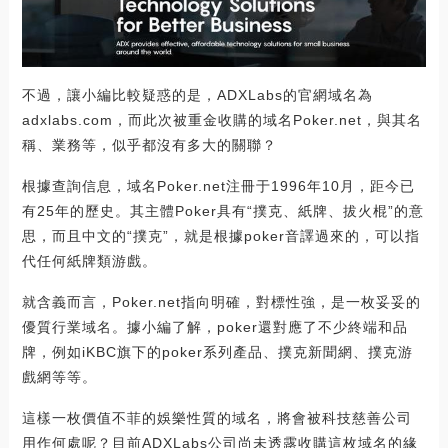
不過，讓小編比較疑惑的是，ADXLabs的官網域名為
adxlabs.com，而此次被重金收購的域名Poker.net，與其名
稱、業務等，似乎都沒有多大的關聯？
根據查詢信息，域名Poker.net注冊于1996年10月，距今已
有25年的歷史。其主體Poker具有“撲克、紙牌、拔火棍”的意
思，而且中文的“撲克”，就是根據poker音譯過來的，可以指
代任何紙牌類游戲。
就含義而言，Poker.net指向明確，對標性強，是一枚妥妥的
優質行業域名。據小編了解，poker還對應了不少終端和品
牌，例如iKBC旗下的poker系列產品、撲克新聞網、撲克游
戲網等等。
這樣一枚價值不菲的娛樂性質的域名，將會被科技慈善公司
用作何處呢？目前ADXLabs公司尚未透露收購這枚域名的緣