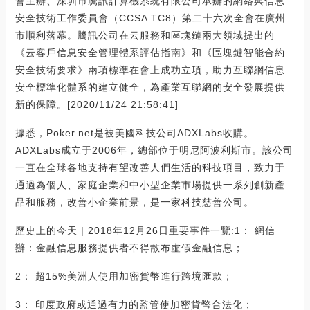
會主辦、深圳市騰訊計算機系統有限公司承辦的網絡與信息
安全技術工作委員會（CCSA TC8）第二十六次全會在廣州
市順利落幕。騰訊公司在云服務和區塊鏈兩大領域提出的
《云客戶信息安全管理體系評估指南》和《區塊鏈智能合約
安全技術要求》兩項標準在會上成功立項，助力互聯網信息
安全標準化體系的建立健全，為產業互聯網的安全發展提供
新的保障。[2020/11/24 21:58:41]
據悉，Poker.net是被美國科技公司ADXLabs收購。
ADXLabs成立于2006年，總部位于明尼阿波利斯市。該公司
一直在全球各地支持有望改善人們生活的科技項目，致力于
通過為個人、家庭企業和中小型企業市場提供一系列創新產
品和服務，改善小企業前景，是一家科技慈善公司。
歷史上的今天 | 2018年12月26日重要事件一覽:1： 網信
辦：金融信息服務提供者不得散布虛假金融信息；
2： 超15%美洲人使用加密貨幣進行跨境匯款；
3： 印度政府或通過有力的監管使加密貨幣合法化；