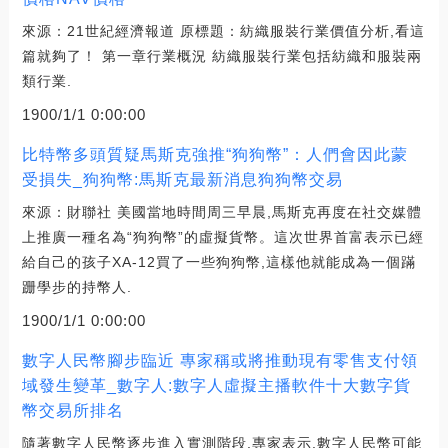
來源：21世紀經濟報道 原標題：紡織服裝行業價值分析,看這
篇就夠了！ 第一章行業概況 紡織服裝行業包括紡織和服裝兩
類行業.
1900/1/1 0:00:00
比特幣多頭質疑馬斯克強推“狗狗幣”：人們會因此蒙
受損失_狗狗幣:馬斯克最新消息狗狗幣交易
來源：財聯社 美國當地時間周三早晨,馬斯克再度在社交媒體
上推廣一種名為“狗狗幣”的虛擬貨幣。這次世界首富表示已經
給自己的孩子XA-12買了一些狗狗幣,這樣他就能成為一個蹣
跚學步的持幣人.
1900/1/1 0:00:00
數字人民幣腳步臨近 專家稱或將推動現有零售支付領
域發生變革_數字人:數字人虛擬主播軟件十大數字貨
幣交易所排名
隨著數字人民幣逐步進入實測階段,專家表示,數字人民幣可能