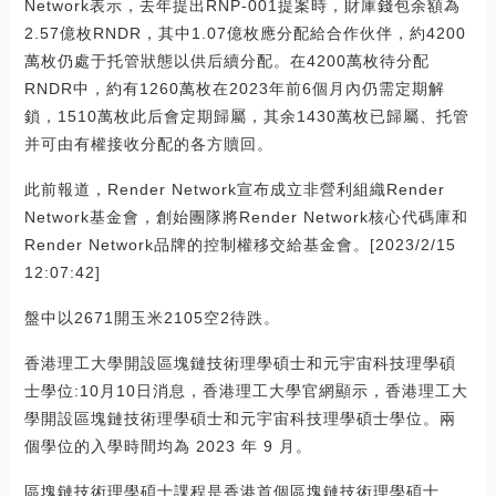
Network表示，去年提出RNP-001提案時，財庫錢包余額為
2.57億枚RNDR，其中1.07億枚應分配給合作伙伴，約4200
萬枚仍處于托管狀態以供后續分配。在4200萬枚待分配
RNDR中，約有1260萬枚在2023年前6個月內仍需定期解
鎖，1510萬枚此后會定期歸屬，其余1430萬枚已歸屬、托管
并可由有權接收分配的各方贖回。
此前報道，Render Network宣布成立非營利組織Render
Network基金會，創始團隊將Render Network核心代碼庫和
Render Network品牌的控制權移交給基金會。[2023/2/15
12:07:42]
盤中以2671開玉米2105空2待跌。
香港理工大學開設區塊鏈技術理學碩士和元宇宙科技理學碩
士學位:10月10日消息，香港理工大學官網顯示，香港理工大
學開設區塊鏈技術理學碩士和元宇宙科技理學碩士學位。兩
個學位的入學時間均為 2023 年 9 月。
區塊鏈技術理學碩士課程是香港首個區塊鏈技術理學碩士