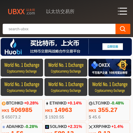
以太坊交易所
BTC/HKD
+0.28%
ETH/HKD
+0.14%
LTC/HKD
-0.48%
506985
14963
355.27
HK$
HK$
HK$
$ 65073.2
$ 1920.55
$ 45.6
ADA/HKD
-0.28%
SOL/HKD
+2.31%
XRP/HKD
+1.4%