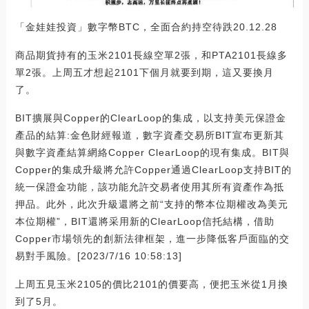
「金娃娃投資」數字幣BTC，全面合約持空待跌20.12.28
商品期貨持有的玉米2101長線空單2張，和PTA2101長線多
單2張。上周五才想起2101下個月就要到期，這又要換月
了。
BIT擴展與Copper的ClearLoop的集成，以支持美元保證金
產品的結算:金色財經報道，數字資產交易所BIT宣布更新其
與數字資產結算網絡Copper ClearLoop的現有集成。BIT與
Copper的集成升級將允許Copper通過ClearLoop支持BIT的
統一保證金功能，該功能允許交易者使用其所有資產作為抵
押品。此外，此次升級還將之前“支持的幣本位期權改為美元
本位期權”，BIT還將采用新的ClearLoop信托結構，借助
Copper市場領先的創新法律框架，進一步降低客戶面臨的交
易對手風險。[2023/7/16 10:58:13]
上周五見玉米2105的價比2101的價要高，便把玉米從1月換
到了5月。