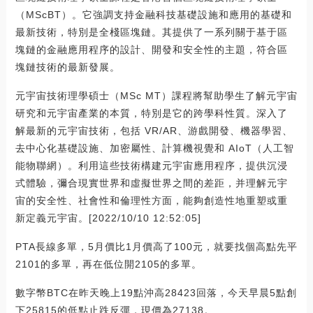
（MScBT）。它強調支持金融科技基礎設施和應用的基礎和
最新技術，特別是全棧區塊鏈。其提供了一系列關于基于區
塊鏈的金融應用程序的設計、開發和安全性的主題，符合區
塊鏈技術的最新發展。
元宇宙技術理學碩士（MSc MT）課程將幫助學生了解元宇宙
研究和元宇宙產業的本質，特別是它的跨學科性質。深入了
解最新的元宇宙技術，包括 VR/AR、游戲開發、機器學習、
去中心化基礎設施、加密屬性、計算機視覺和 AIoT（人工智
能物聯網）。利用這些技術構建元宇宙應用程序，提供沉浸
式體驗，彌合現實世界和虛擬世界之間的差距，并理解元宇
宙的安全性、社會性和倫理性方面，能夠創造性地重塑或重
新定義元宇宙。[2022/10/10 12:52:05]
PTA長線多單，5月價比1月價高了100元，就要找個高點先平
2101的多單，再在低位開2105的多單。
數字幣BTC在昨天晚上19點沖高28423回落，今天早晨5點創
下25815的低點止跌反彈，現價為27138。