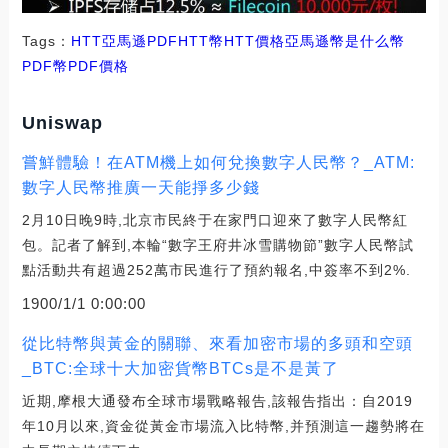
Tags：
HTT
亞馬遜
PDFHTT幣
HTT價格
亞馬遜幣是什么幣
PDF幣
PDF價格
Uniswap
嘗鮮體驗！在ATM機上如何兌換數字人民幣？_ATM:
數字人民幣推廣一天能掙多少錢
2月10日晚9時,北京市民終于在家門口迎來了數字人民幣紅
包。記者了解到,本輪“數字王府井冰雪購物節”數字人民幣試
點活動共有超過252萬市民進行了預約報名,中簽率不到2%.
1900/1/1 0:00:00
從比特幣與黃金的關聯、來看加密市場的多頭和空頭
_BTC:全球十大加密貨幣BTCs是不是黃了
近期,摩根大通發布全球市場戰略報告,該報告指出：自2019
年10月以來,資金從黃金市場流入比特幣,并預測這一趨勢將在