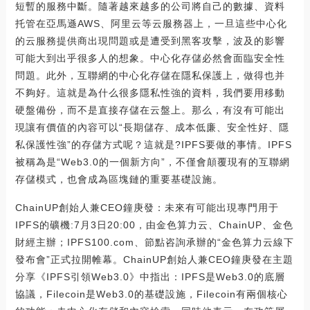
短暫的服務中斷。隨著越來越多的公司將自己的數據、資料
托管在亞馬遜AWS、阿里云等云服務器上，一旦這些中心化
的云服務提供商出現問題或是遭受到黑客攻擊，波及的影響
可能大到出乎很多人的想象。中心化存儲必然會面臨安全性
問題。此外，互聯網的中心化存儲在隱私保護上，做得也并
不夠好。這就是為什么很多隱私性強的資料，我們要用移動
硬盤備份，而不是直接存儲在云盤上。那么，有沒有可能出
現讓有價值的內容可以“長期儲存、成本低廉、安全性好、隱
私保護性強”的存儲方式呢？這就是?IPFS要做的事情。IPFS
被稱為是“Web3.0的一個新方向”，不僅會顛覆現有的互聯網
存儲模式，也會成為區塊鏈的重要基礎設施。
ChainUP創始人兼CEO鐘庚發：未來有可能出現專門用于
IPFS的礦機:7月3日20:00，由金色算力云、ChainUP、金色
財經主辦；IPFS100.com、節點咨詢承辦的“金色算力云線下
發布會”正式拉開帷幕。ChainUP創始人兼CEO鐘庚發在主題
分享《IPFS引領Web3.0》中指出：IPFS是Web3.0的底層
協議，Filecoin是Web3.0的基礎設施，Filecoin有兩個核心