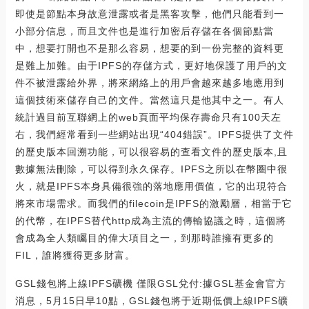
即使是節點本身故意泄露或者是黑客攻擊，他們只能看到一
小部分信息，而且文件也是進行加密后存儲在各個節點當
中，想要打開也不是那么容易，想要的到一份完整的資料更
是難上加難。由于IPFS的存儲方式，更好地保護了用戶的文
件不被泄露給外界，將來網絡上的用戶會越來越多地應用到
這個技術來儲存自己的文件。當然這只是他其中之一。有人
統計過目前互聯網上的web頁面平均保存壽命只有100天左
右，我們經常看到一些網站出現“404錯誤”。IPFS提供了文件
的歷史版本回溯功能，可以很容易的查看文件的歷史版本,且
數據無法刪除，可以得到永久保存。IPFS之所以在幣圈中很
火，就是IPFS本身具備很強的落地應用價值，它的出現符合
將來市場需求。而我們的filecoin是IPFS的激勵層，相當于它
的代幣，在IPFS替代http成為主流的傳輸協議之時，這個將
會成為全人類矚目的偉大項目之一，到那時誰擁有更多的
FIL，誰將獲得更多財富。
GSL錢包將上線IPFS礦機 僅限GSL兌付:據GSL基金會官方
消息，5月15日早10點，GSL錢包將于近期低價上線IPFS礦