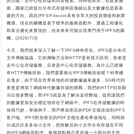
的功能：去中心化存儲和內容檢索。同時他表示，在政策層
面，國家已經提出分布式存儲和區塊鏈以及大數據也是新基
建的方向。因此IPFS/Filecoin具有非常大的投資價值和創業
機遇。現在的礦機是基于標準的服務器配件，通過工程優化
和算法優化來實現的，但未來有可能出現專門用于IPFS的礦
機。[2020/7/3]
今天，我們就來深入了解一下IPFS神奇所在。IPFS是分布式
文件傳輸協議，它的傳輸方法和HTTP是有很大區別，前者是
去中心化存儲服務，后者是中心化存儲服務。為什么已經擁
有HTTP傳輸技術，我們還要推出IPFS傳輸技術呢？科學總
在進步，由于現在世界各地的存儲數據越來越多，5G時代到
來更是增加了網絡時代數據存儲的挑戰，我們的HTTP目前顯
示出很多弊端，而IPFS就是為了解決這些弊端，從而讓我們
的數據更加安全穩定地存在于網絡中。IPFS在存儲數據的時
候很巧妙，舉個例子，用戶將加密后的PDF文檔添加到IPFS
客戶端。IPFS對加密后的PDF文檔生產哈希值地址，同時拆
分成許許多多份小文件，把拆解后的小文件分布存儲在不同
的IPFS網絡節點中。每個節點都只是存儲一小部分的文件，