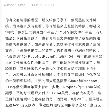
Author：
Time：1900/1/1 0:00:00
你有沒有這樣的經歷：朋友給你分享了一個網盤的文件鏈
接，因為沒有及時查看，等你想起來去登陸的時候，卻發現
“啊哦，你所訪問的頁面不存在了”？分享的文件不存在，有可
能是分享鏈接失效了，也有可能是文件被刪除了或是網盤服
務提供商倒閉了，如果是后者，意味著你可能就失去了這個
文件。不僅僅是網盤上的資料，我們訪問一些網站的時候，
也會碰到“404PageNotFound”。網站404，有可能是服務器
上的文件被永久性地刪除了，也可能是服務器被關閉了，無
論哪種，都意味著你所要尋找的這個網頁從互聯網上消失
了。內容可以被永久性地刪除，這是目前互聯網中心化存儲
的一個明顯弊端。主流的兩大網盤蘋果iCloud和Dropbox，
2TB存儲空間每年要支付800多元，Dropbox的2018年財報
顯示，平均每位用戶支付了117.64美元。存儲成本高昂，這
是目前互聯網中心化存儲的另一個弊端。8月23日，亞馬遜云
服務AWS出現故障，導致區塊鏈行業內的眾多交易平臺出現