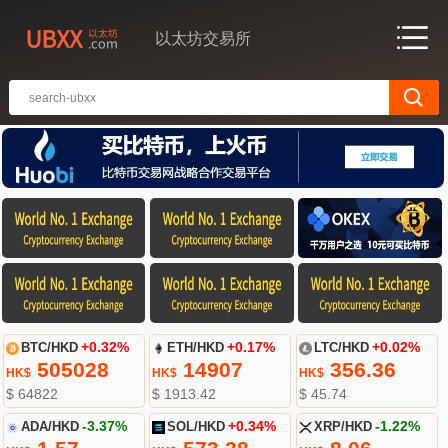
以太坊交易所
BTC/HKD
+0.32%
ETH/HKD
+0.17%
LTC/HKD
+0.02%
505028
14907
356.36
HK$
HK$
HK$
$ 64822
$ 1913.42
$ 45.74
ADA/HKD
-3.37%
SOL/HKD
+0.34%
XRP/HKD
-1.22%