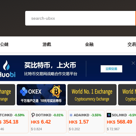
公鏈
游戲
金融
交易
TC/HKD
-0.59%
DOT/HKD
-0.01%
ADA/HKD
-3.55%
SOL/HKD
-0.5
354.18
6.42
1.57
568.49
$
HK$
HK$
HK$
.46
$ 0.824
$ 0.202
$ 72.967