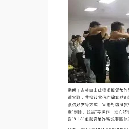
動態 | 吉林白山破獲虛擬貨幣
續奮戰，共搗毀電信詐騙窩點9處
微信好友等方式，宣揚對虛擬貨
臺“刪除、拉黑”等操作，進而
對“8.18”虛擬貨幣詐騙犯罪團伙實