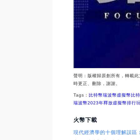
聲明：版權歸原創所有，轉載此
時更正、刪除，謝謝。
Tags：
比特幣
瑞波幣
虛擬幣比
瑞波幣2023年釋放虛擬幣排行
火幣下載
現代經濟學的十個理解誤區：經