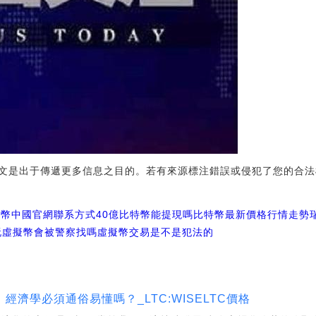
文是出于傳遞更多信息之目的。若有來源標注錯誤或侵犯了您的合法
特幣中國官網聯系方式
40億比特幣能提現嗎
比特幣最新價格行情走勢
玩虛擬幣會被警察找嗎
虛擬幣交易是不是犯法的
濟學必須通俗易懂嗎？_LTC:WISELTC價格