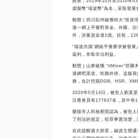
經查，2019年10月至202
虛擬幣“瑞波幣”為名，采取發
動態 | 四川彭州破獲特大“投
過一網上平臺對黃金、外匯、比
件，涉案資金達1億。目前，128
“瑞波共識”網絡平臺要求被發
返利，牟取非法利益。
動態 | 山東破獲 “tlMine
過網吧渠道、吃雞外掛、盜版視
務，合計挖掘DGB、HSR、XMR
2020年5月14日，被告人劉
注冊會員有177637名，其中有
樂陵市人民檢察院認為，被告人
了刑法的規定，犯罪事實清楚，
在此提醒廣大群眾，融資主體通