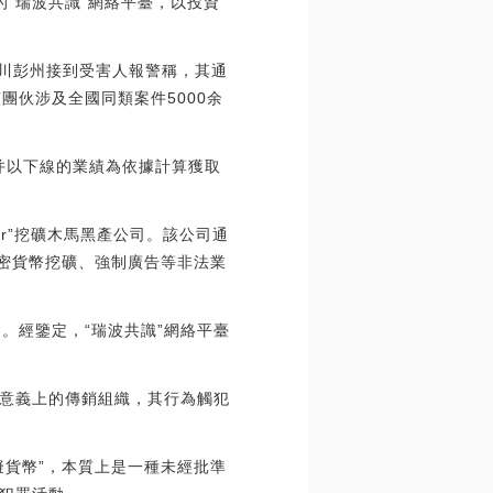
的“瑞波共識”網絡平臺，以投資
，四川彭州接到受害人報警稱，其通
團伙涉及全國同類案件5000余
,并以下線的業績為依據計算獲取
iner”挖礦木馬黑產公司。該公司通
加密貨幣挖礦、強制廣告等非法業
。經鑒定，“瑞波共識”網絡平臺
意義上的傳銷組織，其行為觸犯
擬貨幣”，本質上是一種未經批準