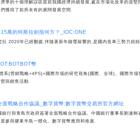
經濟學的十個理解誤區當前我國經濟持續發展,處在市場化改革的攻堅
者們獲得了前所未有的廣闊發展空間.
15萬的特斯拉劍指何方？_IOC:ONE
究社 2020年已經翻篇,伴隨著新年鐘聲敲響的,是國內造車三勢力頻頻
T:BOTBOT幣
系{營銷戰略+4PS}+國際市場的研究視角{國際、全球}。國際市
營與銷售活動.
全面戰略合作協議_數字貨幣:數字貨幣交易所官方網址
,中國銀行與青島市政府簽署全面戰略合作協議。中國銀行董事長劉連舸
深度參與膠東半島一體化、數字貨幣應用和推廣.