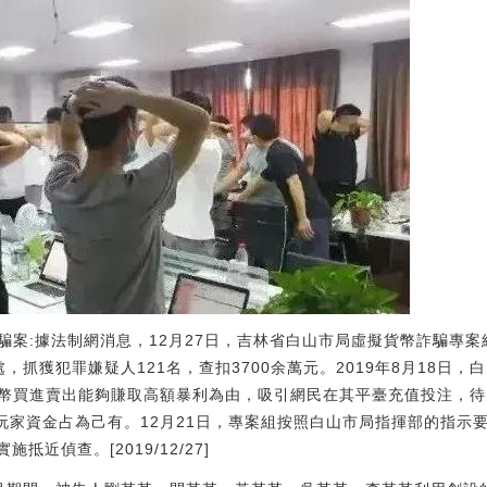
詐騙案:據法制網消息，12月27日，吉林省白山市局虛擬貨幣詐騙專
，抓獲犯罪嫌疑人121名，查扣3700余萬元。2019年8月18日
幣買進賣出能夠賺取高額暴利為由，吸引網民在其平臺充值投注，待
將玩家資金占為己有。12月21日，專案組按照白山市局指揮部的指示
施抵近偵查。[2019/12/27]