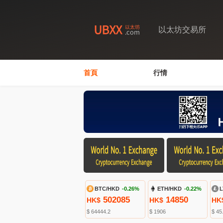
以太坊交易所
首頁
行情
BTC/HKD
-0.26%
ETH/HKD
-0.22%
L
502085
14850
HK$
HK$
HK
$ 64444.2
$ 1906
$ 45