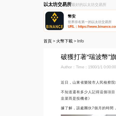
以太坊交易所
最好的以太坊交易所
幣安
世界排名第一的以太坊交易所
URL：https://www.binance.c
首頁
>
火幣下載
>
Info
破獲打著“瑞波幣”
Author：
Time：1900/1/1 0:00:0
近日，山東省樂陵市人民檢察院
不知道還有多少人記得這個項目
韭菜而是投機者》
據了解，該處團伙7個月的時間