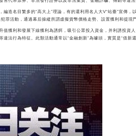
發售代幣票券、非法發行證券以及非法集資、金融詐騙、傳銷等違法
編造名目繁多的“高大上”理論，有的還利用名人大V“站臺”宣傳，以
法犯罪活動，通過幕后操縱所謂虛擬貨幣價格走勢、設置獲利和提現
升值獲利和發展下線獲利為誘餌，吸引公眾投入資金，并利誘投資人
等違法行為特征。此類活動通常以“金融創新”為噱頭，實質是“借新