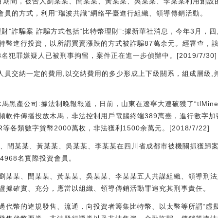
0年5月期間，被告人劉某某、閆某某、黃某某、吳某某、李某某利用創設
展會員的方式，利用“瑞波共識”網絡平臺進行組織、領導傳銷活動。
資理財”詐騙案 詐騙方式包括“比特幣理財”:據新華社消息，今年3月
特幣進行投資，以所謂買賣漲跌的方式被詐騙87萬余元。經審查，該
名犯罪嫌疑人已被刑事拘留，案件正在進一步偵辦中。[2019/7/30]
展人員交納一定的費用,以交納費用的多少形成上下級關系，組成層級
r”挖礦木馬黑產公司:據法制晚報報道，日前，山東在遼寧大連破獲了“tlM
頻軟件傳播投放木馬，非法控制用戶電腦終端389萬臺，進行數字
等各類數字貨幣2000萬枚，非法獲利1500余萬元。[2018/7/22]
某某、閆某某、黃某某、吳某某、李某某在四川省成都市被機關抓獲歸案
14968名實際投資會員。
劉某某、閆某某、黃某某、吳某某、李某某五人共謀組織、領導刑法
證據確實、充分，應當以組織、領導傳銷活動罪追究其刑事責任。
過代幣的違規發售、流通，向投資者籌集比特幣、以太幣等所謂“虛