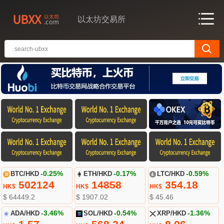
以太坊交易所
BTC/HKD
-0.25%
ETH/HKD
-0.17%
LTC/HKD
-0.59%
502124
14858
354.18
HK$
HK$
HK$
$ 64449.2
$ 1907.02
$ 45.46
ADA/HKD
-3.46%
SOL/HKD
-0.54%
XRP/HKD
-1.36%