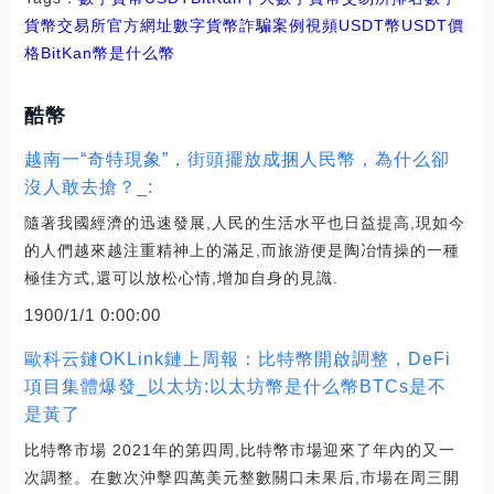
貨幣交易所官方網址
數字貨幣詐騙案例視頻USDT幣
USDT價
格
BitKan幣是什么幣
酷幣
越南一“奇特現象”，街頭擺放成捆人民幣，為什么卻
沒人敢去搶？_:
隨著我國經濟的迅速發展,人民的生活水平也日益提高,現如今
的人們越來越注重精神上的滿足,而旅游便是陶冶情操的一種
極佳方式,還可以放松心情,增加自身的見識.
1900/1/1 0:00:00
歐科云鏈OKLink鏈上周報：比特幣開啟調整，DeFi
項目集體爆發_以太坊:以太坊幣是什么幣BTCs是不
是黃了
比特幣市場 2021年的第四周,比特幣市場迎來了年內的又一
次調整。在數次沖擊四萬美元整數關口未果后,市場在周三開