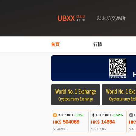
以太坊交易所
首頁
行情
BTC/HKD
-0.3%
ETH/HKD
-0.52%
L
504068
14864
HK$
HK$
HK
$ 64698.8
$ 1907.86
$ 45