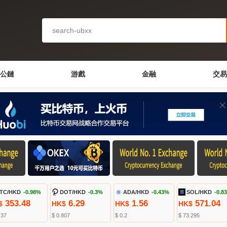
公鏈
游戲
金融
交易
TC/HKD
-0.98%
DOT/HKD
-0.3%
ADA/HKD
-0.43%
SOL/HKD
-0.8
353.48
6.29
1.56
571.04
$
HK$
HK$
HK$
.37
$ 0.807
$ 0.2
$ 73.295