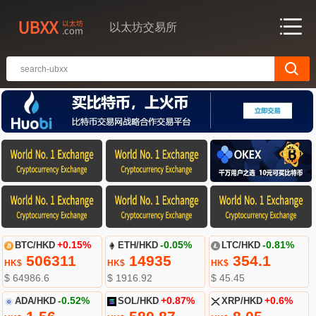
以太坊交易所
BTC/HKD
+0.15%
ETH/HKD
-0.05%
LTC/HKD
-0.81%
506311
14935
354.1
HK$
HK$
HK$
$ 64986.6
$ 1916.92
$ 45.45
ADA/HKD
-0.52%
SOL/HKD
+0.87%
XRP/HKD
+0.6%