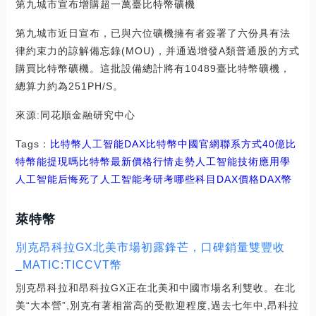
第九城市宣布增購超一萬臺比特幣礦機
第九城市近日宣布，已與六位礦機擁有者簽署了六份具有法
律約束力的諒解備忘錄(MOU)，并通過增發A類普通股的方式
購買比特幣礦機。這批設備總計將有10489臺比特幣礦機，
總算力約為251PH/S。
來源:同花順金融研究中心
Tags：
比特幣
人工智能
DAX比特幣中國官網聯系方式
40億比
特幣能提現嗎
比特幣最新價格行情走勢人工智能技術應用
學
人工智能后悔死了
人工智能考研考哪些科目DAX價格
DAX幣
萊特幣
別克昂科拉GX北美市場初露鋒芒，口碑銷量雙豐收
_MATIC:TICCVT幣
別克昂科拉和昂科拉GX正在北美和中國市場名利雙收。在北
美“大本營”,別克有著相當高的受歡迎程度,過去七年中,昂科拉