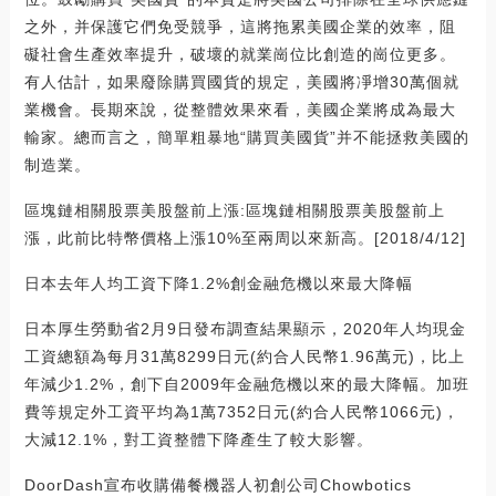
之外，并保護它們免受競爭，這將拖累美國企業的效率，阻
礙社會生產效率提升，破壞的就業崗位比創造的崗位更多。
有人估計，如果廢除購買國貨的規定，美國將凈增30萬個就
業機會。長期來說，從整體效果來看，美國企業將成為最大
輸家。總而言之，簡單粗暴地“購買美國貨”并不能拯救美國的
制造業。
區塊鏈相關股票美股盤前上漲:區塊鏈相關股票美股盤前上
漲，此前比特幣價格上漲10%至兩周以來新高。[2018/4/12]
日本去年人均工資下降1.2%創金融危機以來最大降幅
日本厚生勞動省2月9日發布調查結果顯示，2020年人均現金
工資總額為每月31萬8299日元(約合人民幣1.96萬元)，比上
年減少1.2%，創下自2009年金融危機以來的最大降幅。加班
費等規定外工資平均為1萬7352日元(約合人民幣1066元)，
大減12.1%，對工資整體下降產生了較大影響。
DoorDash宣布收購備餐機器人初創公司Chowbotics