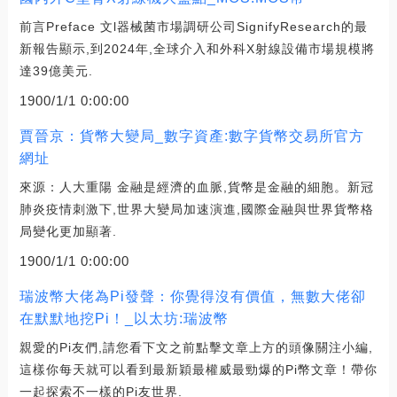
前言Preface 文l器械菌市場調研公司SignifyResearch的最
新報告顯示,到2024年,全球介入和外科X射線設備市場規模將
達39億美元.
1900/1/1 0:00:00
賈晉京：貨幣大變局_數字資產:數字貨幣交易所官方
網址
來源：人大重陽 金融是經濟的血脈,貨幣是金融的細胞。新冠
肺炎疫情刺激下,世界大變局加速演進,國際金融與世界貨幣格
局變化更加顯著.
1900/1/1 0:00:00
瑞波幣大佬為Pi發聲：你覺得沒有價值，無數大佬卻
在默默地挖Pi！_以太坊:瑞波幣
親愛的Pi友們,請您看下文之前點擊文章上方的頭像關注小編,
這樣你每天就可以看到最新穎最權威最勁爆的Pi幣文章！帶你
一起探索不一樣的Pi友世界.