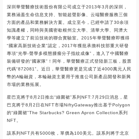
深圳華聲醫療技術股份有限公司成立于2013年3月的深圳，
業務涵蓋生命信息支持、智能超聲影像、云端醫療服務三個
方面的產品和業務解決方案。成立至今，已經申請了30余項
知識產權，同時與美國密歇根州立大學、清華大學、同濟大
學等建立了前沿技術的聯合實驗室。2015年華聲醫療即獲得
“國家高新技術企業”認定，2017年獲批承擔科技部重大研發
專項“光學-聲學多模態腫瘤分子指紋成像”，進入了中國醫療
裝備研發的“國家隊”！同年，華聲醫療正式登陸新三板，股票
代碼“872081”。近日，華聲醫療更是完成了近4000萬元人民
幣的A輪融資，本輪融資主要用于推進公司新產品開發和新興
市場的業務拓展。
星巴克將于8月2日推出“綠圍裙”系列NFT:7月29日消息，星
巴克將于8月2日在NFT市場NiftyGateway推出基于Polygon
的“綠圍裙”The Starbucks? Green Apron Collection系列
NFT。
該系列NFT共有5000枚，單價為100美元。該系列將于北京