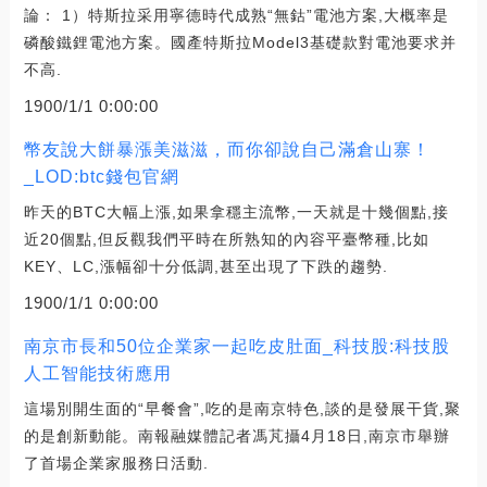
論： 1）特斯拉采用寧德時代成熟“無鈷”電池方案,大概率是
磷酸鐵鋰電池方案。國產特斯拉Model3基礎款對電池要求并
不高.
1900/1/1 0:00:00
幣友說大餅暴漲美滋滋，而你卻說自己滿倉山寨！
_LOD:btc錢包官網
昨天的BTC大幅上漲,如果拿穩主流幣,一天就是十幾個點,接
近20個點,但反觀我們平時在所熟知的內容平臺幣種,比如
KEY、LC,漲幅卻十分低調,甚至出現了下跌的趨勢.
1900/1/1 0:00:00
南京市長和50位企業家一起吃皮肚面_科技股:科技股
人工智能技術應用
這場別開生面的“早餐會”,吃的是南京特色,談的是發展干貨,聚
的是創新動能。南報融媒體記者馮芃攝4月18日,南京市舉辦
了首場企業家服務日活動.