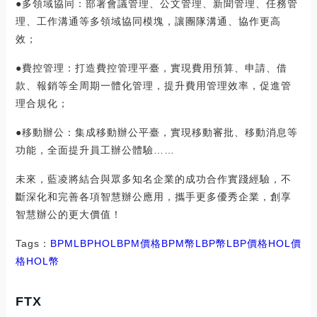
●多領域協同：部署會議管理、公文管理、新聞管理、任務管
理、工作溝通等多領域協同模塊，讓團隊溝通、協作更高
效；
●費控管理：打造費控管理平臺，實現費用預算、申請、借
款、報銷等全周期一體化管理，提升費用管理效率，促進管
理合規化；
●移動辦公：集成移動辦公平臺，實現移動審批、移動消息等
功能，全面提升員工辦公體驗……
未來，藍凌將結合與眾多知名企業的成功合作實踐經驗，不
斷深化和完善各項智慧辦公應用，攜手更多優秀企業，創享
智慧辦公的更大價值！
Tags：
BPM
LBP
HOLBPM價格
BPM幣LBP幣
LBP價格HOL價
格
HOL幣
FTX