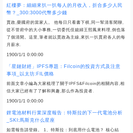
紅樓夢：細細來扒一扒每人的月收入，折合多少人民
幣？_300:3000代幣多少錢
賈政,榮國府的當家人。 他每日只看書下棋,同一幫清客閑聊,
從不管府中的大小事務,一切委托侄媳婦王熙鳳來料理,倒也落
了個清閑。這里,筆者就以賈政為主線,來扒一扒賈府各人的每
月薪水.
1900/1/1 0:00:00
「星鏈財經」IPFS專題：Filcoin的投資方式及注意
事項_以太坊:FIL價格
前面文章小編為大家梳理了關于IPFS&Filcoin的相關內容,相
信大家已經有了了解和興趣,那么作為投資者.
1900/1/1 0:00:00
鋰電池材料行業深度報告：特斯拉的下一代電池分析
_SKI:馬斯克什么星座
如需報告請登錄。 1、特斯拉：到底用什么電池？ 核心結