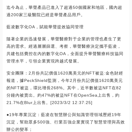
迄今為止，華聲產品已進入了超過50個國家和地區，國內超
過200家三級醫院已經是華聲產品用戶。
藍凌數字化OA，賦能華聲提效協同管理
隨著企業的迅速發展，華聲醫療對于企業的管理也產生了更
高的需求。經過層層篩選、考察，華聲醫療決定攜手藍凌，
共建包括費控在內的數字化OA，全面提升華聲醫療科技協同
管理水平，引領企業實現跨越式發展。
安全團隊：2月份共記價值1620萬美元的NFT被盜:金色財經
報道，據PeckShield監測，今年2月份共記價值1620萬美元
的NFT被盜，環比增長268%。其中，近半數被盜NFT在82
分鐘內被賣出。約47%的被盜NFT在OpenSea上出售，約
21.7%在Blur上出售。[2023/3/2 12:37:25]
●19年專業沉淀：藍凌在智慧辦公與知識管理領域歷經19年
沉淀，幫助眾多500強、行業百強企業實現了智慧管理與高效
辦公的變革；