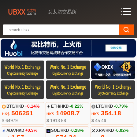
以太坊交易所
BTC/HKD
+0.14%
ETH/HKD
-0.22%
LTC/HKD
-0.79%
506251
14908.7
354.18
HK$
HK$
HK$
$ 64979
$ 1913.58
$ 45.46
ADA/HKD
+0.3%
SOL/HKD
-0.28%
XRP/HKD
-0.02%