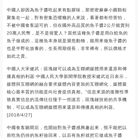
中國人卻因為魚子醬吃起來有點腥味，那密密麻麻小圓顆粒
聚集在一起，對有密集恐懼癥的人來說，看著都有些害怕，
不被中國食客認可的，但在國外高品質的魚子醬2公斤能賣到
20萬人民幣，是不是很驚人？當然這種魚子醬是用白鰉魚的
魚子做成的，這種魚本身就是瀕危動物，能用來做魚子醬的
也是半野化放養的，生長周期很長，非常稀有，所以價格才
如此之貴。
中國人大宋健武：區塊鏈可以成為互聯網媒體用來還原和傳
播真相的利器:中國人民大學新聞學院教授宋健武近日表示，
媒體與互聯網的融合要求媒體內容更加的互聯網化，媒體最
核心最本質的功能是向社會提供真相。“信息來源的復雜性導
致真實信息的流傳往往慢于一些謠言，區塊鏈技術的共享機
制，可以成為互聯網媒體用來還原和傳播真相的利器。
[2018/4/27]
中國食客聽聞后，也開始對魚子醬感興趣起來，恨不能把以
前吃魚扔掉的魚籽撿回來，以后有魚籽就把它做成魚子醬