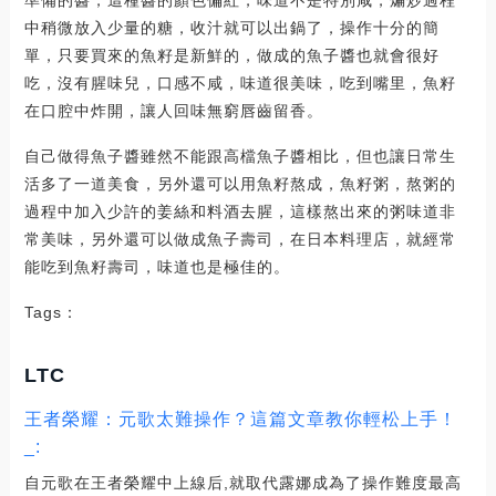
中稍微放入少量的糖，收汁就可以出鍋了，操作十分的簡
單，只要買來的魚籽是新鮮的，做成的魚子醬也就會很好
吃，沒有腥味兒，口感不咸，味道很美味，吃到嘴里，魚籽
在口腔中炸開，讓人回味無窮唇齒留香。
自己做得魚子醬雖然不能跟高檔魚子醬相比，但也讓日常生
活多了一道美食，另外還可以用魚籽熬成，魚籽粥，熬粥的
過程中加入少許的姜絲和料酒去腥，這樣熬出來的粥味道非
常美味，另外還可以做成魚子壽司，在日本料理店，就經常
能吃到魚籽壽司，味道也是極佳的。
Tags：
LTC
王者榮耀：元歌太難操作？這篇文章教你輕松上手！
_:
自元歌在王者榮耀中上線后,就取代露娜成為了操作難度最高