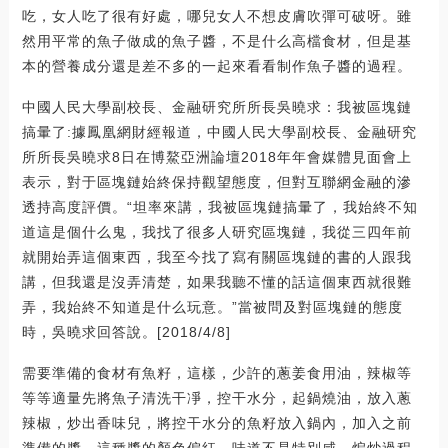
吃，女人吃了很有好處，哪兒女人不想皮膚吹彈可破呀。雖
然用平常的魚子做成的魚子醬，不是什么高檔食材，但是基
本的營養成分還是差不多的一起來看看制作魚子醬的過程。
中國人民大學副校長、金融研究所所長吳曉求：我被區塊鏈
搞暈了:據鳳凰網財經報道，中國人民大學副校長、金融研究
所所長吳曉求8日在博鰲亞洲論壇2018年年會媒體見面會上
表示，對于區塊鏈始終保持觀望態度，但對互聯網金融的滲
透持高度評價。“坦率來講，我被區塊鏈搞暈了，我始終不知
道這是個什么鬼，我找了很多人研究區塊鏈，我從三四年前
就開始弄這個東西，我至今找了寫有關區塊鏈的書的人跟我
講，但我還是沒弄清楚，如果我聽不懂的話這個東西就很難
弄，我始終不知道是什么玩意。”當被問及對區塊鏈的態度
時，吳曉求回答說。[2018/4/8]
需要準備的食材有魚籽，這樣，少許的蔥姜食用油，辣椒等
等等適量先將魚子清洗干凈，控干水分，起鍋燒油，放入蔥
辣椒，炒出香味兒，將控干水分的魚籽放入鍋內，加入之前
準備的醬，這種醬的顏色偏紅，味道不是特別咸，煸炒過程