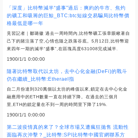
「深度」比特幣減半“盛事”過后：爽約的牛市、焦灼
的礦工和吸籌的巨鯨_BTC:btc短線交易騙局比特幣價
格最低是哪一年
見習記者｜鄒璐徽 過去一周時間內,比特幣礦工張章眼瞅著自
己下的賭注落了空,心情也隨之跌落谷底。5月12日,比特幣迎
來四年一期的減半“盛事”,在區塊高度631008完成減半.
1900/1/1 0:00:00
隨著比特幣取代以太坊，去中心化金融(DeFi)的戰斗
仍在繼續_比特幣:Etherael指
自二月份達到320萬個以太坊的峰值以來,鎖定在去中心化金
融應用中的ETH數量一直在持續下降。在過去的三個月
里,ETH的鎖定量在不到一周的時間里下降了19%.
1900/1/1 0:00:00
第二波疫情真的來了？全球市場又遭瘋狂拋售 流動性
面臨再次沖擊？_比特幣:SPI比特幣中國官網聯系方