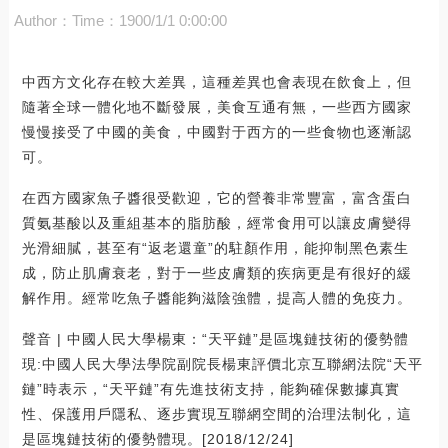
Author：
Time：1900/1/1 0:00:00
中西方文化存在較大差異，這種差異也會表現在飲食上，但
隨著全球一體化地不斷發展，美食互通有無，一些西方國家
慢慢接受了中國的美食，中國對于西方的一些食物也逐漸認
可。
在西方國家魚子醬很受歡迎，它的營養非常豐富，富含蛋白
質氨基酸以及重組基本的脂肪酸，經常食用可以讓皮膚變得
光滑細膩，甚至有“返老還童”的駐顏作用，能抑制黑色素生
成，防止肌膚衰老，對于一些皮膚類的疾病更是有很好的緩
解作用。經常吃魚子醬能夠滋陰強體，提高人體的免疫力。
聲音 | 中國人民大學楊東：“天平鏈”是區塊鏈技術的優勢體
現:中國人民大學法學院副院長楊東評價北京互聯網法院“天平
鏈”時表示，“天平鏈”有先進技術支持，能夠確保數據真實
性、保護用戶隱私、逐步實現互聯網空間的治理法制化，這
是區塊鏈技術的優勢體現。[2018/12/24]