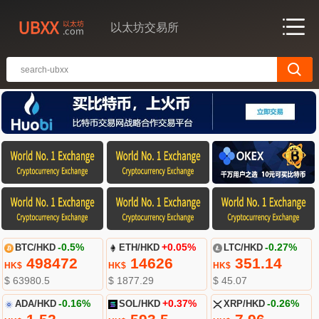
以太坊交易所
BTC/HKD
-0.5%
ETH/HKD
+0.05%
LTC/HKD
-0.27%
498472
14626
351.14
HK$
HK$
HK$
$ 63980.5
$ 1877.29
$ 45.07
ADA/HKD
-0.16%
SOL/HKD
+0.37%
XRP/HKD
-0.26%