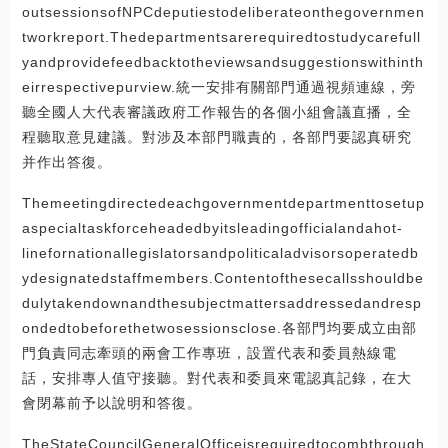
outsessionsofNPCdeputiestodeliberateonthegovernmen
tworkreport.Thedepartmentsarerequiredtostudycarefull
yandprovidefeedbacktotheviewsandsuggestionswithinth
eirrespectivepurview.統一安排有關部門通過視頻連線，旁
聽全國人大代表審議政府工作報告的各個小組會議直播，全
程聽取意見建議。對涉及本部門職責的，各部門要認真研究
并作出答復。
Themeetingdirectedeachgovernmentdepartmenttosetup
aspecialtaskforceheadedbyitsleadingofficialandahot-
linefornationallegislatorsandpoliticaladvisorsoperatedb
ydesignatedstaffmembers.Contentofthesecallsshouldbe
dulytakendownandthesubjectmattersaddressedandresp
ondedtobeforethetwosessionsclose.各部門均要成立由部
門負責同志牽頭的兩會工作專班，設置代表和委員熱線電
話，安排專人值守接聽。對代表和委員來電認真記錄，在大
會閉幕前予以說明和答復。
TheStateCouncilGeneralOfficeisrequiredtocombthrough