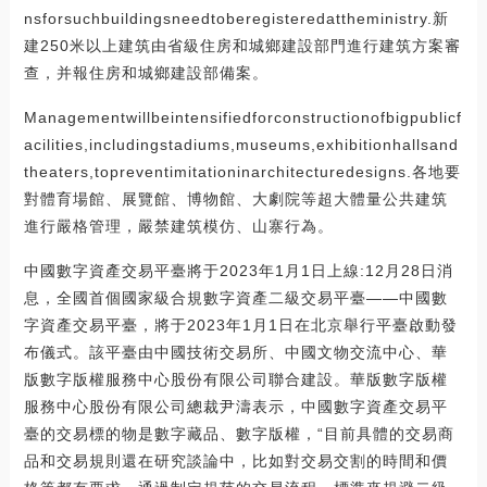
nsforsuchbuildingsneedtoberegisteredattheministry.新
建250米以上建筑由省級住房和城鄉建設部門進行建筑方案審
查，并報住房和城鄉建設部備案。
Managementwillbeintensifiedforconstructionofbigpublicf
acilities,includingstadiums,museums,exhibitionhallsand
theaters,topreventimitationinarchitecturedesigns.各地要
對體育場館、展覽館、博物館、大劇院等超大體量公共建筑
進行嚴格管理，嚴禁建筑模仿、山寨行為。
中國數字資產交易平臺將于2023年1月1日上線:12月28日消
息，全國首個國家級合規數字資產二級交易平臺——中國數
字資產交易平臺，將于2023年1月1日在北京舉行平臺啟動發
布儀式。該平臺由中國技術交易所、中國文物交流中心、華
版數字版權服務中心股份有限公司聯合建設。華版數字版權
服務中心股份有限公司總裁尹濤表示，中國數字資產交易平
臺的交易標的物是數字藏品、數字版權，“目前具體的交易商
品和交易規則還在研究談論中，比如對交易交割的時間和價