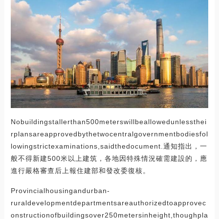
Nobuildingstallerthan500meterswillbeallowedunlessthei
rplansareapprovedbythetwocentralgovernmentbodiesfol
lowingstrictexaminations,saidthedocument.通知指出，一
般不得新建500米以上建筑，各地因特殊情況確需建設的，應
進行嚴格審查后上報住建部和發改委復核。
Provincialhousingandurban-
ruraldevelopmentdepartmentsareauthorizedtoapprovec
onstructionofbuildingsover250metersinheight,thoughpla