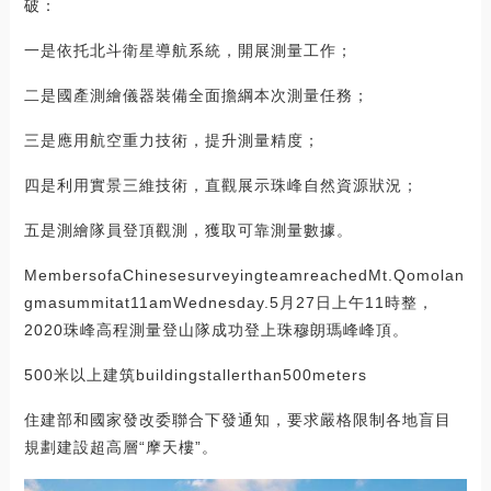
破：
一是依托北斗衛星導航系統，開展測量工作；
二是國產測繪儀器裝備全面擔綱本次測量任務；
三是應用航空重力技術，提升測量精度；
四是利用實景三維技術，直觀展示珠峰自然資源狀況；
五是測繪隊員登頂觀測，獲取可靠測量數據。
MembersofaChinesesurveyingteamreachedMt.Qomolan
gmasummitat11amWednesday.5月27日上午11時整，
2020珠峰高程測量登山隊成功登上珠穆朗瑪峰峰頂。
500米以上建筑buildingstallerthan500meters
住建部和國家發改委聯合下發通知，要求嚴格限制各地盲目
規劃建設超高層“摩天樓”。