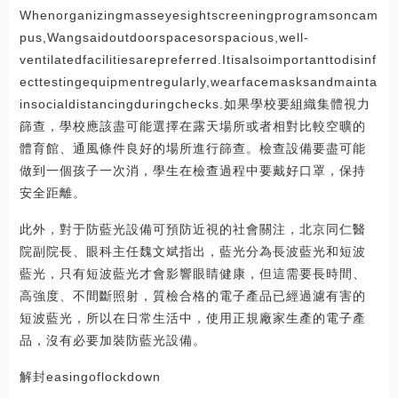
Whenorganizingmasseyesightscreeningprogramsoncam
pus,Wangsaidoutdoorspacesorspacious,well-
ventilatedfacilitiesarepreferred.Itisalsoimportanttodisinf
ecttestingequipmentregularly,wearfacemasksandmainta
insocialdistancingduringchecks.如果學校要組織集體視力
篩查，學校應該盡可能選擇在露天場所或者相對比較空曠的
體育館、通風條件良好的場所進行篩查。檢查設備要盡可能
做到一個孩子一次消，學生在檢查過程中要戴好口罩，保持
安全距離。
此外，對于防藍光設備可預防近視的社會關注，北京同仁醫
院副院長、眼科主任魏文斌指出，藍光分為長波藍光和短波
藍光，只有短波藍光才會影響眼睛健康，但這需要長時間、
高強度、不間斷照射，質檢合格的電子產品已經過濾有害的
短波藍光，所以在日常生活中，使用正規廠家生產的電子產
品，沒有必要加裝防藍光設備。
解封easingoflockdown