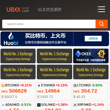
以太坊交易所
BTC/HKD
+0.21%
ETH/HKD
+0.15%
LTC/HKD
-0.63%
506629
14964
354.72
HK$
HK$
HK$
$ 65027.5
$ 1920.72
$ 45.53
ADA/HKD
-0.51%
SOL/HKD
+1.56%
XRP/HKD
+1.14%