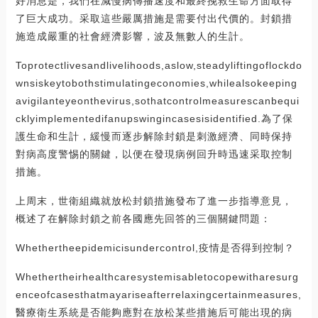
好消息是，我們在減慢病傳播速度和最終挽救生命方面取得
了巨大成功。采取這些嚴厲措施是需要付出代價的。封鎖措
施造成嚴重的社會經濟影響，波及無數人的生計。
Toprotectlivesandlivelihoods,aslow,steadyliftingoflockdo
wnsiskeytobothstimulatingeconomies,whilealsokeeping
avigilanteyeonthevirus,sothatcontrolmeasurescanbequi
cklyimplementedifanupswingincasesisidentified.為了保
護生命和生計，緩慢而逐步解除封鎖是刺激經濟、同時保持
對病高度警惕的關鍵，以便在發現病例回升時迅速采取控制
措施。
上周末，世衛組織就放松封鎖措施發布了進一步指導意見，
概述了在解除封鎖之前各國應先回答的三個關鍵問題：
Whethertheepidemicisundercontrol,疫情是否得到控制？
Whethertheirhealthcaresystemisabletocopewitharesurg
enceofcasesthatmayariseafterrelaxingcertainmeasures,
醫療衛生系統是否能夠應對在放松某些措施后可能出現的病