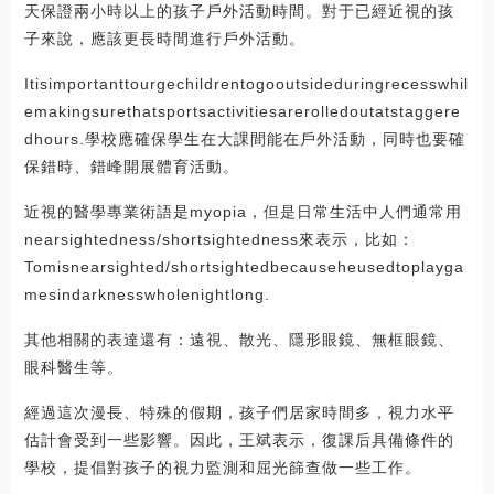
天保證兩小時以上的孩子戶外活動時間。對于已經近視的孩
子來說，應該更長時間進行戶外活動。
Itisimportanttourgechildrentogooutsideduringrecesswhil
emakingsurethatsportsactivitiesarerolledoutatstaggere
dhours.學校應確保學生在大課間能在戶外活動，同時也要確
保錯時、錯峰開展體育活動。
近視的醫學專業術語是myopia，但是日常生活中人們通常用
nearsightedness/shortsightedness來表示，比如：
Tomisnearsighted/shortsightedbecauseheusedtoplayga
mesindarknesswholenightlong.
其他相關的表達還有：遠視、散光、隱形眼鏡、無框眼鏡、
眼科醫生等。
經過這次漫長、特殊的假期，孩子們居家時間多，視力水平
估計會受到一些影響。因此，王斌表示，復課后具備條件的
學校，提倡對孩子的視力監測和屈光篩查做一些工作。