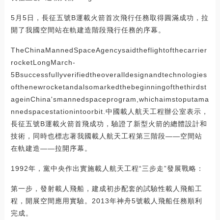
5月5日，長征五號B運載火箭首次飛行任務取得圓滿成功，拉
開了我國空間站在軌建造階段飛行任務的序幕。
TheChinaMannedSpaceAgencysaidtheflightofthecarrier
rocketLongMarch-
5Bsuccessfullyverifiedtheoveralldesignandtechnologies
ofthenewrocketandalsomarkedthebeginningofthethirdst
ageinChina'smannedspaceprogram,whichaimstoputama
nnedspacestationintoorbit.中國載人航天工程辦公室表示，
長征五號B運載火箭首飛成功，驗證了新型火箭的總體設計和
技術，同時也標志著我國載人航天工程第三階段——空間站
在軌建造——拉開序幕。
1992年，黨中央作出實施載人航天工程“三步走”發展戰略：
第一步，發射載人飛船，建成初步配套的試驗性載人飛船工
程，開展空間應用實驗。2013年神舟5號載人飛船任務順利
完成。