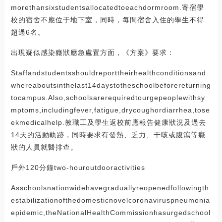
morethansixstudentsallocatedtoeachdormroom.寄宿學
校的宿舍不應位于地下室，同時，每間宿舍入住的學生不得
超過6名。
出現疑似感染癥狀應急處置方面，《方案》要求：
Staffandstudentsshouldreporttheirhealthconditionsand
whereaboutsinthelast14daystotheschoolbeforereturning
tocampus.Also,schoolsarerequiredtourgepeoplewithsy
mptoms,includingfever,fatigue,drycoughordiarrhea,tose
ekmedicalhelp.教職工及學生返校前應報告健康狀況及過去
14天的活動軌跡，同時要求有發熱、乏力、干咳或腹瀉等癥
狀的人員就醫排查。
戶外120分鐘two-houroutdooractivities
Asschoolsnationwidehavegraduallyreopenedfollowingth
estabilizationofthedomesticnovelcoronaviruspneumonia
epidemic,theNationalHealthCommissionhasurgedschool