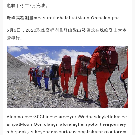
也將于今年7月完成。
珠峰高程測量measuretheheightofMountQomolangma
5月6日，2020珠峰高程測量登山隊出發儀式在珠峰登山大本
營舉行。
Ateamofover30ChinesesurveyorsWednesdayleftabasec
ampatMountQomolangmaforahigherspotontheirjourneyt
othepeak,astheyendeavourtoaccomplishamissiontorem