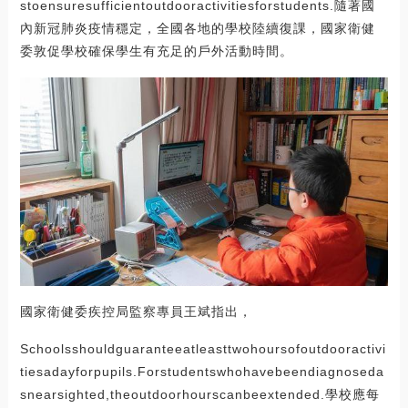
stoensuresufficientoutdooractivitiesforstudents.隨著國
內新冠肺炎疫情穩定，全國各地的學校陸續復課，國家衛健
委敦促學校確保學生有充足的戶外活動時間。
國家衛健委疾控局監察專員王斌指出，
Schoolsshouldguaranteeatleasttwohoursofoutdooractivi
tiesadayforpupils.Forstudentswhohavebeendiagnoseda
snearsighted,theoutdoorhourscanbeextended.學校應每