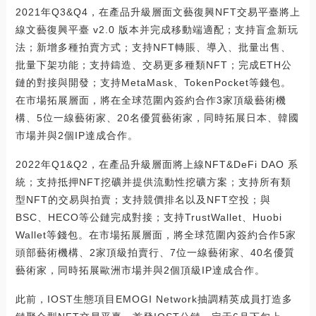
2021年Q3&Q4，在產品升級層面文藝復興NFT交易平臺將上
線文藝復興平臺 v2.0 版本并完成移動端適配；支持盲盒新玩
法；新增多種拍賣方式；支持NFT轉賬、導入、批量出售、
批量下架功能；支持鑄造、交易更多種類NFT；完成ETH公
鏈的對接與開發；支持MetaMask、TokenPocket等錢包。
在市場拓展層面，將在全球范圍內簽約合作3家頂級藝術機
構、5位一線藝術家、20名優質藝術家，同時拓展日本、韓國
市場并與2個IP達成合作。
2022年Q1&Q2，在產品升級層面將上線NFT&DeFi DAO 系
統；支持抵押NFT挖礦并提供流動性挖礦方案；支持所有類
型NFT的交易與拍賣；支持競價排名以及NFT空投；與
BSC、HECO等公鏈完成對接；支持TrustWallet、Huobi
Wallet等錢包。在市場拓展層面，將全球范圍內簽約合作5家
頭部藝術機構、2家頂級拍賣行、7位一線藝術家、40名優質
藝術家，同時拓展歐洲市場并與2個頂級IP達成合作。
此前，IOST生態項目EMOGI Network抽調精英成員打造多