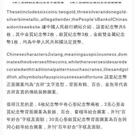
Thesetincludessixcoins:twogold,threesilverandonegold-
silverbimetallic,alllegaltender,thePeople'sBankofChinas
aidonitswebsite.據中國人民銀行網站介紹，該套紀念幣共6
枚，其中金質紀念幣2枚，銀質紀念幣3枚，金銀雙金屬紀念
幣1枚，均為中華人民共和國法定貨幣。
ChinesecharactersJixiang,meaningauspiciousness,dom
inatestheobverseofthecoins,whilethereversesidesarede
coratedwithtraditionalpatternssuchascranes,liliesandgol
dfish,allsymbolsofauspiciousnessandfortune.該套紀念幣
正面圖案均為“吉祥”文字造型，背面有鶴、百合、金魚等代表
吉祥富貴的傳統裝飾圖案。
值得注意的是，6枚紀念幣中有心形紀念幣兩枚，3克心形金
質紀念幣背面圖案為新娘、百合、窗欞等組合圖案，并刊“百
年好合”字樣及面額；30克心形銀質紀念幣背面圖案為百合與
同心鎖等組合圖案，并刊“百年好合”字樣及面額。