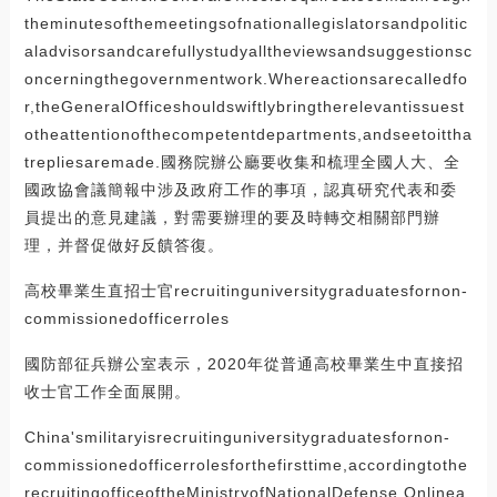
theminutesofthemeetingsofnationallegislatorsandpolitic
aladvisorsandcarefullystudyalltheviewsandsuggestionsc
oncerningthegovernmentwork.Whereactionsarecalledfo
r,theGeneralOfficeshouldswiftlybringtherelevantissuest
otheattentionofthecompetentdepartments,andseetoittha
trepliesaremade.國務院辦公廳要收集和梳理全國人大、全
國政協會議簡報中涉及政府工作的事項，認真研究代表和委
員提出的意見建議，對需要辦理的要及時轉交相關部門辦
理，并督促做好反饋答復。
高校畢業生直招士官recruitinguniversitygraduatesfornon-
commissionedofficerroles
國防部征兵辦公室表示，2020年從普通高校畢業生中直接招
收士官工作全面展開。
China'smilitaryisrecruitinguniversitygraduatesfornon-
commissionedofficerrolesforthefirsttime,accordingtothe
recruitingofficeoftheMinistryofNationalDefense.Onlinea