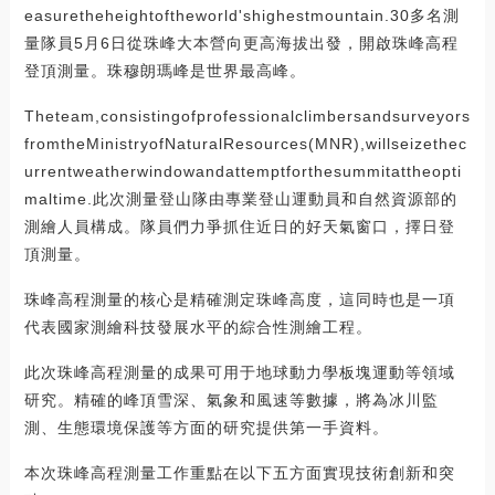
easuretheheightoftheworld'shighestmountain.30多名測
量隊員5月6日從珠峰大本營向更高海拔出發，開啟珠峰高程
登頂測量。珠穆朗瑪峰是世界最高峰。
Theteam,consistingofprofessionalclimbersandsurveyors
fromtheMinistryofNaturalResources(MNR),willseizethec
urrentweatherwindowandattemptforthesummitattheopti
maltime.此次測量登山隊由專業登山運動員和自然資源部的
測繪人員構成。隊員們力爭抓住近日的好天氣窗口，擇日登
頂測量。
珠峰高程測量的核心是精確測定珠峰高度，這同時也是一項
代表國家測繪科技發展水平的綜合性測繪工程。
此次珠峰高程測量的成果可用于地球動力學板塊運動等領域
研究。精確的峰頂雪深、氣象和風速等數據，將為冰川監
測、生態環境保護等方面的研究提供第一手資料。
本次珠峰高程測量工作重點在以下五方面實現技術創新和突