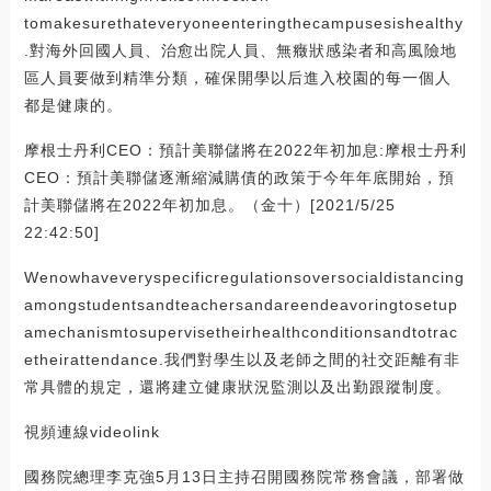
tomakesurethateveryoneenteringthecampusesishealthy
.對海外回國人員、治愈出院人員、無癥狀感染者和高風險地
區人員要做到精準分類，確保開學以后進入校園的每一個人
都是健康的。
摩根士丹利CEO：預計美聯儲將在2022年初加息:摩根士丹利
CEO：預計美聯儲逐漸縮減購債的政策于今年年底開始，預
計美聯儲將在2022年初加息。（金十）[2021/5/25
22:42:50]
Wenowhaveveryspecificregulationsoversocialdistancing
amongstudentsandteachersandareendeavoringtosetup
amechanismtosupervisetheirhealthconditionsandtotrac
etheirattendance.我們對學生以及老師之間的社交距離有非
常具體的規定，還將建立健康狀況監測以及出勤跟蹤制度。
視頻連線videolink
國務院總理李克強5月13日主持召開國務院常務會議，部署做