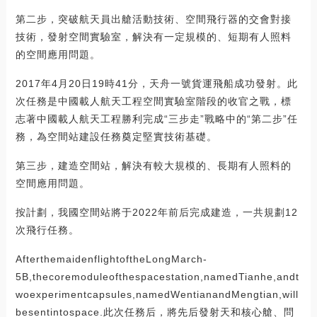
第二步，突破航天員出艙活動技術、空間飛行器的交會對接
技術，發射空間實驗室，解決有一定規模的、短期有人照料
的空間應用問題。
2017年4月20日19時41分，天舟一號貨運飛船成功發射。此
次任務是中國載人航天工程空間實驗室階段的收官之戰，標
志著中國載人航天工程勝利完成“三步走”戰略中的“第二步”任
務，為空間站建設任務奠定堅實技術基礎。
第三步，建造空間站，解決有較大規模的、長期有人照料的
空間應用問題。
按計劃，我國空間站將于2022年前后完成建造，一共規劃12
次飛行任務。
AfterthemaidenflightoftheLongMarch-
5B,thecoremoduleofthespacestation,namedTianhe,andt
woexperimentcapsules,namedWentianandMengtian,will
besentintospace.此次任務后，將先后發射天和核心艙、問