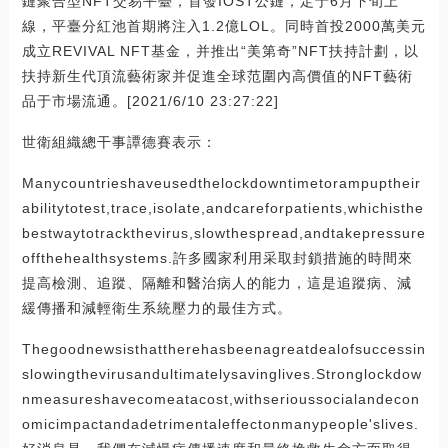
鏈聚合型NFT交易平臺，首發IOST公鏈，定于6月下旬上
線，平臺分紅池首期將注入1.2億LOL。同時首投2000萬美元
成立REVIVAL NFT基金，并推出“美第奇”NFT扶持計劃，以
扶持新生代頂流藝術家并促進全球范圍內高價值的NFT藝術
品于市場流通。[2021/6/10 23:27:22]
世衛組織總干事譚德賽表示：
Manycountrieshaveusedthelockdowntimetorampuptheir
abilitytotest,trace,isolate,andcareforpatients,whichisthe
bestwaytotrackthevirus,slowthespread,andtakepressure
offthehealthsystems.許多國家利用采取封鎖措施的時間來
提高檢測、追蹤、隔離和醫治病人的能力，這是追蹤病、減
緩傳播和減輕衛生系統壓力的最佳方式。
Thegoodnewsisthattherehasbeenagreatdealofsuccessin
slowingthevirusandultimatelysavinglives.Stronglockdow
nmeasureshavecomeatacost,withserioussocialandecon
omicimpactandadetrimentaleffectonmanypeople'slives.