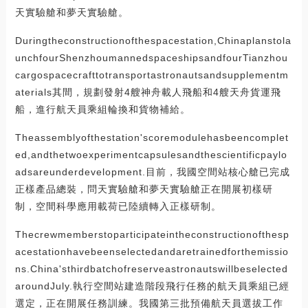
天實驗艙和夢天實驗艙。
Duringtheconstructionofthespacestation,Chinaplanstola
unchfourShenzhoumannedspaceshipsandfourTianzhou
cargospacecrafttotransportastronautsandsupplementm
aterials其間，規劃發射4艘神舟載人飛船和4艘天舟貨運飛
船，進行航天員乘組輪換和貨物補給。
Theassemblyofthestation'scoremodulehasbeencomplet
ed,andthetwoexperimentcapsulesandthescientificpaylo
adsareunderdevelopment.目前，我國空間站核心艙已完成
正樣產品總裝，問天實驗艙和夢天實驗艙正在開展初樣研
制，空間科學應用載荷已陸續轉入正樣研制。
Thecrewmemberstoparticipateintheconstructionofthesp
acestationhavebeenselectedandaretrainedforthemissio
ns.China'sthirdbatchofreserveastronautswillbeselected
aroundJuly.執行空間站建造階段飛行任務的航天員乘組已經
選定，正在開展任務訓練。我國第三批預備航天員選拔工作