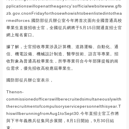
pplicationswillopenattheagency'sofficialwebsitewww.gfb
zb.gov.cnonFridayforthosewhowishtobeenlistedintothea
rmedforces.國防部征兵辦公室今年將首次面向全國普通高校
畢業生直接招收士官，全國征兵網將于5月15日開通直招士官
網上報名窗口。
據了解，士官招收專業涉及計算機、道路運輸、自動化、通
信、機電設備、機械設計制造、醫學技術、語言等專業。招
收對象為普通高校畢業生，所學專業符合今年部隊提報的崗
位需求，優先招收高校應屆畢業生。
國防部征兵辦公室表示，
Thenon-
commissionedofficerswillberecruitedsimultaneouslywith
therecruitmentofcompulsoryservicepersonnelthisyear.T
hiswillberunningfromAug1toSept30.今年直招士官工作將
與下半年義務兵征集同步展開，8月1日開始，9月30日結
束。