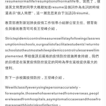
resumenormallife/resumptionofnormallife等。當然了，做
過英文簡歷的同學大概都知道resume這個詞作為名詞的時候
還表示“個人簡歷”，這一層意思來自于法語詞résumé。
教育部應對新冠肺炎疫情工作領導小組辦公室主任、體育衛
生與藝術教育司司長王登峰介紹，
Strictepidemiccontrolmeasureswillstayfollowingclassres
umptioninschools,ourgoalistofacilitatestudents'returnto
schoolstotheutmostwhileepidemiccontrolrulesarewellim
plemented.學校復課后嚴格的疫情防控措施將會持續，我們
的目標是在落實疫情防控規定的同時為學生返校提供最大的
便利。
對下一步校園疫情防控，王登峰介紹，
Wewillclassifyeverysinglepersonaccurately－
forexample,thosewhohavereturnedfromoverseas,peopl
ereleasedfromhospitals,asymptomaticcasesandthosefro
mareaswithhighrisksofinfection－